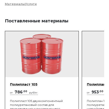
Материалы
Услуги
Поставленные материалы
Полипласт 105
Полиплан 1
786
.00
953
.00
от
руб/кг.
от
руб
Полипласт 105 двухкомпонентный
Полиплан 100
полиуретановый состав для
полиуретанов
приклеивания и последующего
устройства б