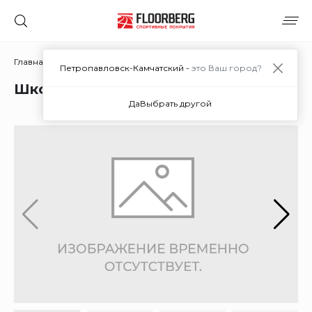
Главная
Наши работы
Школьный спортзал
Петропавловск-Камчатский -
это Ваш город?
Школьный спортзал
Да
Выбрать другой