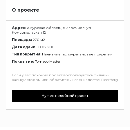
О проекте
Адрес:
Амурская область, с. Заречное, ул.
Комсомольская 12
Площадь:
270 м2
Дата сдачи:
10.02.2011
Тип покрытия:
Наливные полиуретановые покрытия
Покрытие:
Tornado Master
Если у вас похожий проект воспользуйтесь онлайн-
калькулятором или обратитесь к специалистам FloorBerg
Нужен подобный проект