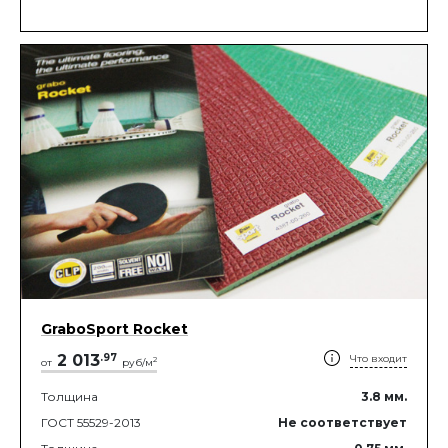
GraboSport Rocket
2 013
.
97
Что входит
2
от
руб/м
Толщина
3.8
мм.
ГОСТ 55529-2013
Не соответствует