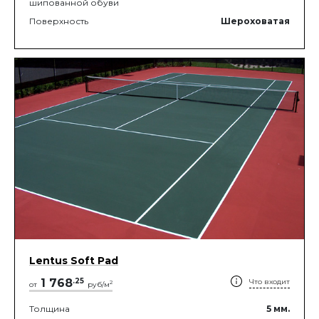
шипованной обуви
Поверхность
Шероховатая
Lentus Soft Pad
1 768
.
25
Что входит
2
от
руб/м
Толщина
5
мм.