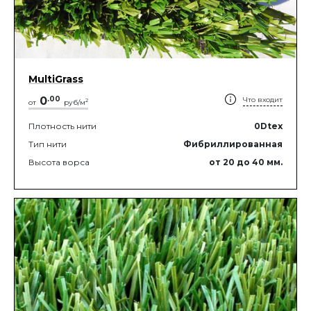
MultiGrass
0
.
00
Что входит
2
от
руб/м
Плотность нити
0
Dtex
Тип нити
Фибриллированная
Высота ворса
от 20
до 40
мм.