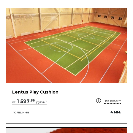
Lentus Play Cushion
1 597
.
86
Что входит
2
от
руб/м
Толщина
4
мм.