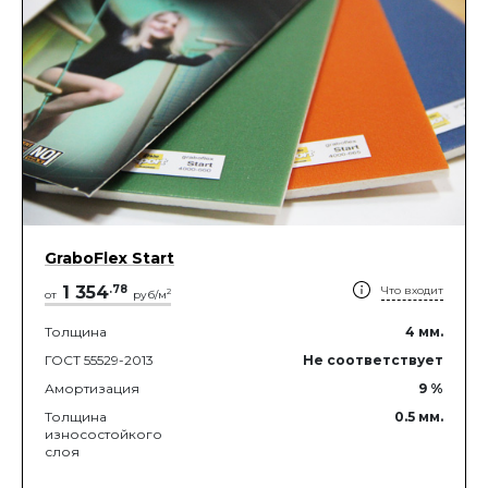
GraboFlex Start
1 354
.
78
Что входит
2
от
руб/м
Толщина
4
мм.
ГОСТ 55529-2013
Не соответствует
Амортизация
9
%
Толщина
0.5
мм.
износостойкого
слоя