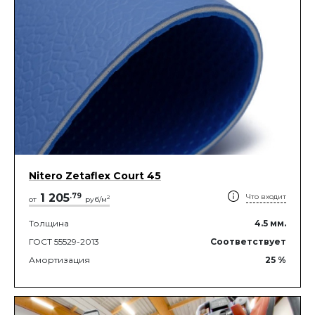
Nitero Zetaflex Court 45
1 205
.
79
Что входит
2
от
руб/м
Толщина
4.5
мм.
ГОСТ 55529-2013
Соответствует
Амортизация
25
%