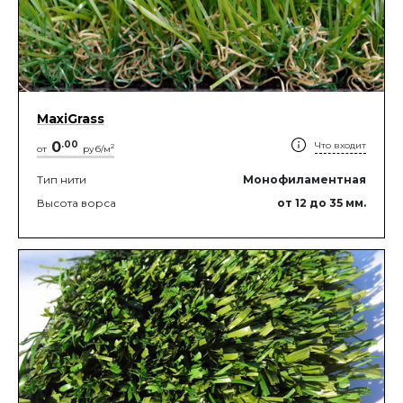
MaxiGrass
0
.
00
Что входит
2
от
руб/м
Тип нити
Монофиламентная
Высота ворса
от 12
до 35
мм.