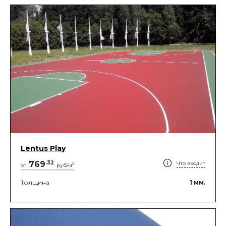
Lentus Play
769
.
32
Что входит
2
от
руб/м
Толщина
1
мм.