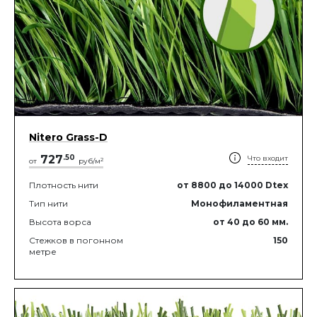
Nitero Grass-D
727
.
50
Что входит
2
от
руб/м
Плотность нити
от 8800
до 14000
Dtex
Тип нити
Монофиламентная
Высота ворса
от 40
до 60
мм.
Стежков в погонном
150
метре