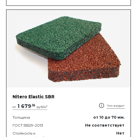
Nitero Elastic SBR
1 679
.
16
Что входит
2
от
руб/м
Толщина
от 10
до 70
мм.
ГОСТ 55529-2013
Не соответствует
Стойкость к
Нет