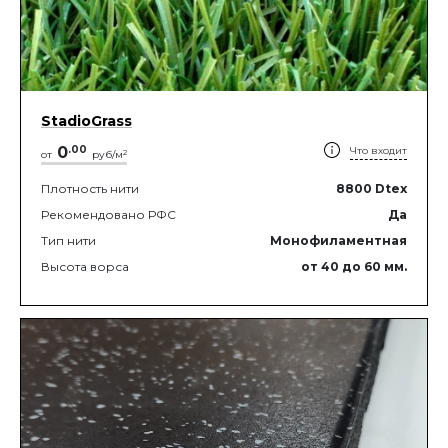
StadioGrass
0
.
00
Что входит
2
от
руб/м
Плотность нити
8800
Dtex
Рекомендовано РФС
Да
Тип нити
Монофиламентная
Высота ворса
от 40
до 60
мм.