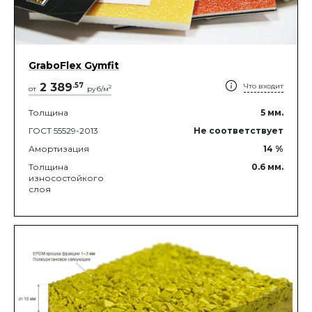
GraboFlex Gymfit
2 389
.
57
Что входит
2
от
руб/м
Толщина
5
мм.
ГОСТ 55529-2013
Не соответствует
Амортизация
14
%
Толщина
0.6
мм.
износостойкого
слоя