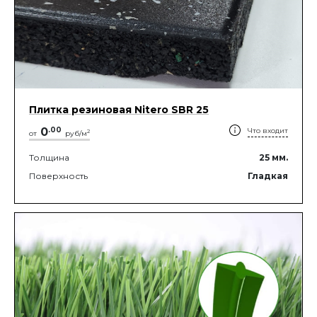
Плитка резиновая Nitero SBR 25
0
.
00
Что входит
2
от
руб/м
Толщина
25
мм.
Поверхность
Гладкая