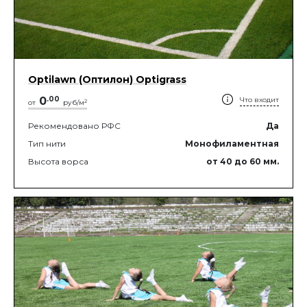
Optilawn (Оптилон) Optigrass
0
.
00
Что входит
2
от
руб/м
Рекомендовано РФС
Да
Тип нити
Монофиламентная
Высота ворса
от 40
до 60
мм.