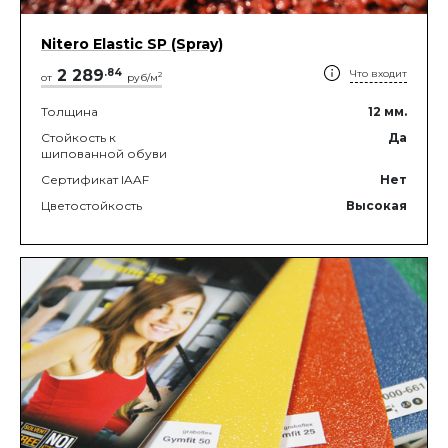
Nitero Elastic SP (Spray)
2 289
.
84
Что входит
2
от
руб/м
Толщина
12
мм.
Стойкость к
Да
шипованной обуви
Сертификат IAAF
Нет
Цветостойкость
Высокая