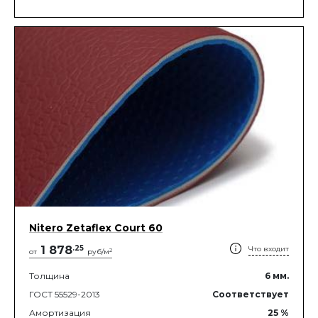
Nitero Zetaflex Court 60
1 878
.
25
Что входит
2
от
руб/м
Толщина
6
мм.
ГОСТ 55529-2013
Соответствует
Амортизация
25
%