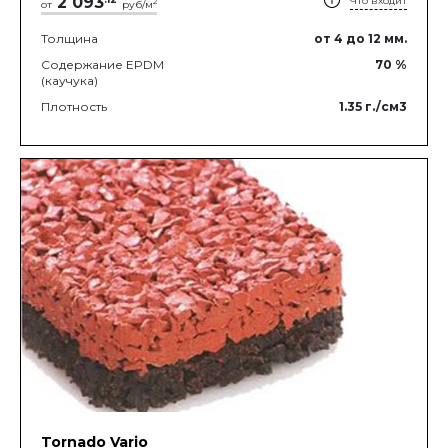
2 093
Что входит
2
от
руб/м
Толщина
от 4
до 12
мм.
Содержание EPDM
70
%
(каучука)
Плотность
1.35
г./см3
Tornado Vario