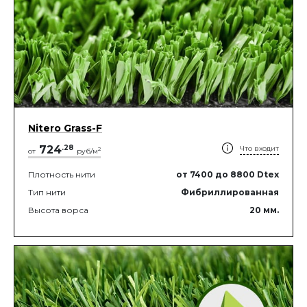
Nitero Grass-F
724
.
28
Что входит
2
от
руб/м
Плотность нити
от 7400
до 8800
Dtex
Тип нити
Фибриллированная
Высота ворса
20
мм.