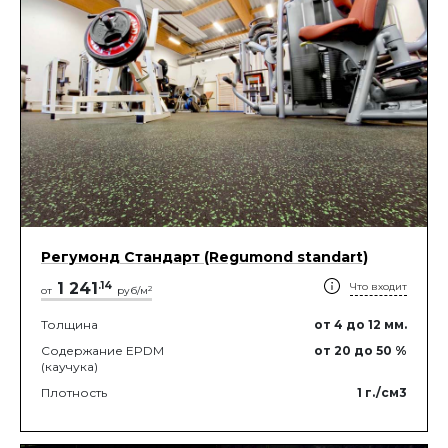
Регумонд Стандарт (Regumond standart)
1 241
.
14
Что входит
2
от
руб/м
Толщина
от 4
до 12
мм.
Содержание EPDM
от 20
до 50
%
(каучука)
Плотность
1
г./см3