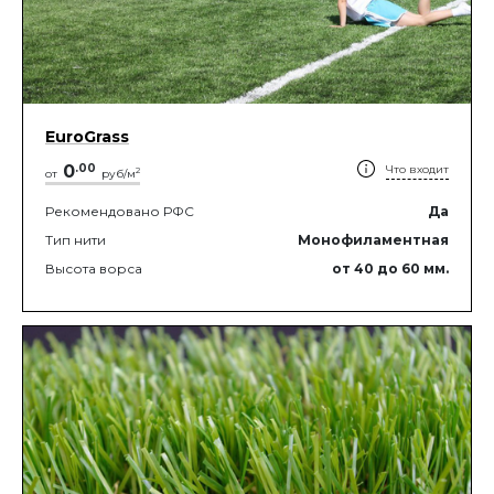
EuroGrass
0
.
00
Что входит
2
от
руб/м
Рекомендовано РФС
Да
Тип нити
Монофиламентная
Высота ворса
от 40
до 60
мм.