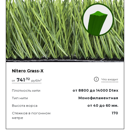
Nitero Grass-X
741
.
72
Что входит
2
от
руб/м
Плотность нити
от 8800
до 14000
Dtex
Тип нити
Монофиламентная
Высота ворса
от 40
до 60
мм.
Стежков в погонном
170
метре