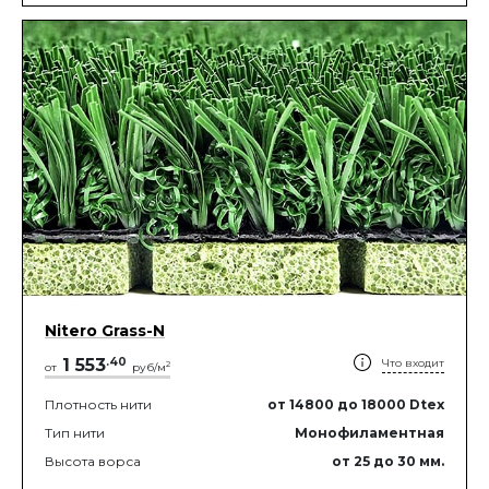
Nitero Grass-N
1 553
.
40
Что входит
2
от
руб/м
Плотность нити
от 14800
до 18000
Dtex
Тип нити
Монофиламентная
Высота ворса
от 25
до 30
мм.