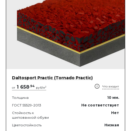
Daltosport Practic (Tornado Practic)
1 658
.
94
Что входит
2
от
руб/м
Толщина
10
мм.
ГОСТ 55529-2013
Не соответствует
Стойкость к
Нет
шипованной обуви
Цветостойкость
Низкая