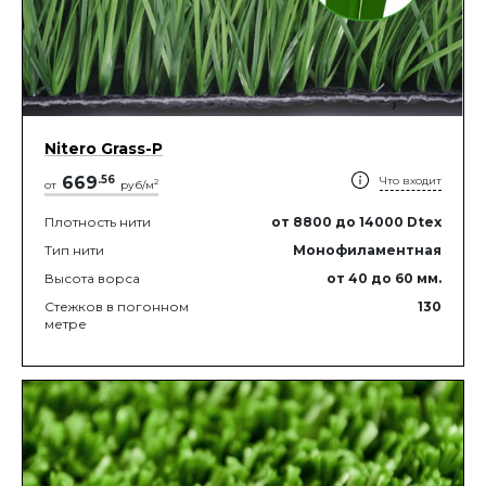
Nitero Grass-P
669
.
56
Что входит
2
от
руб/м
Плотность нити
от 8800
до 14000
Dtex
Тип нити
Монофиламентная
Высота ворса
от 40
до 60
мм.
Стежков в погонном
130
метре