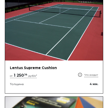
Lentus Supreme Cushion
1 250
.
14
Что входит
2
от
руб/м
Толщина
4
мм.