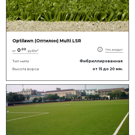
Optilawn (Оптилон) Multi LSR
0
.
00
Что входит
2
от
руб/м
Тип нити
Фибриллированная
Высота ворса
от 15
до 20
мм.