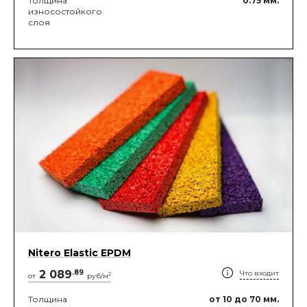
Толщина
0.75
мм.
износостойкого
слоя
Nitero Elastic EPDM
2 089
.
89
Что входит
2
от
руб/м
Толщина
от 10
до 70
мм.