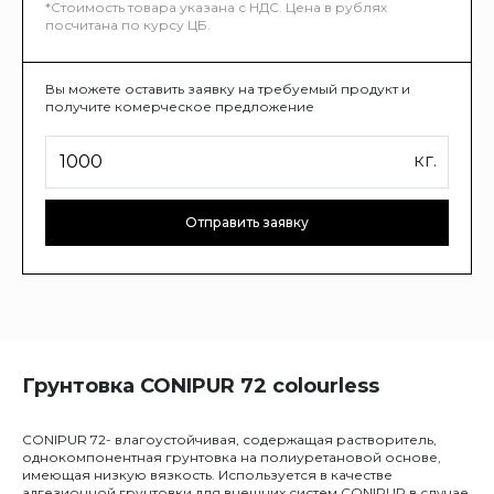
*Стоимость товара указана с НДС. Цена в рублях
посчитана по курсу ЦБ.
Вы можете оставить заявку на требуемый продукт и
получите комерческое предложение
кг.
Отправить заявку
Грунтовка CONIPUR 72 colourless
CONIPUR 72- влагоустойчивая, содержащая растворитель,
однокомпонентная грунтовка на полиуретановой основе,
имеющая низкую вязкость. Используется в качестве
адгезионной грунтовки для внешних систем CONIPUR в случае