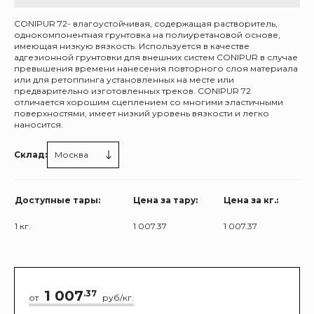
CONIPUR 72- влагоустойчивая, содержащая растворитель,
однокомпонентная грунтовка на полиуретановой основе,
имеющая низкую вязкость. Используется в качестве
адгезионной грунтовки для внешних систем CONIPUR в случае
превышения времени нанесения повторного слоя материала
или для ретоппинга установленных на месте или
предварительно изготовленных треков. CONIPUR 72
отличается хорошим сцеплением со многими эластичными
поверхностями, имеет низкий уровень вязкости и легко
наносится.
Склад:
Москва
Доступные тары:
Цена за тару:
Цена за кг.:
1 кг.
1 007.37
1 007.37
1 007
.37
от
руб/кг.