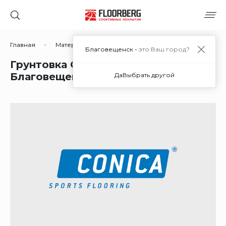
Главная
Материалы
Материалы для покрытий из рези
Благовещенск -
это Ваш город?
Грунтовка CONIPUR 72 colourless в
Благовещенске
Да
Выбрать другой