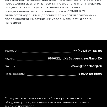
превышения времени нанесения повторного слоя материала
или для ретоппинга установленных на месте или
предварительно изготовленных треков. CONIPUR 72
отличается хорошим сцеплением со многими эластичными
поверхностями, имеет низкий уровень вязкости и легко
наносится.
Телефон:
+7 (4212) 94-66-00
Адрес:
680022, г. Хабаровск, ул.Лазо 3Ж
Эл.почта:
dv.wl@floorberg.ru
Часы работы:
с 9:00 до 18:00
Если у вас возникли какие-либо вопросы или вы хотите
обсудить проект, напишите нам и мы свяжемся с вами в
течение трёх часов.