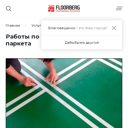
Главная
Услуги
Укладка спортивного паркета
Ра
Благовещенск -
это Ваш город?
Работы по финишной обработке
паркета
Да
Выбрать другой