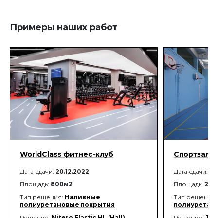
поверхности.
Характеристик
Морозоустойч
подсушки 30-
затвердевания
Примеры наших работ
акриловая ди
очиститель в
зубчатым шпат
от приклеива
WorldClass фитнес-клуб
Спортзал 
Дата сдачи:
20.12.2022
Дата сдачи:
15
Площадь:
800м2
Площадь:
288
Тип решения:
Наливные
Тип решения
полиуретановые покрытия
полиуретан
Решение:
Nitero Elastic HL (Hall)
Решение:
Tor