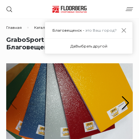
Главная
Каталог решений
Рулонные ПВХ покрытия
Благовещенск -
это Ваш город?
GraboSport Extreme в
Благовещенске
Да
Выбрать другой