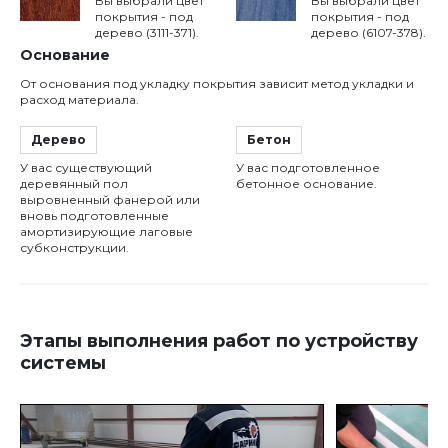
Вы выбрали цвет
Вы выбрали цвет
покрытия - под
покрытия - под
дерево (3111-371).
дерево (6107-378).
Основание
От основания под укладку покрытия зависит метод укладки и
расход материала.
Дерево
Бетон
У вас существующий
У вас подготовленное
деревянный пол
бетонное основание.
выровненный фанерой или
вновь подготовленные
амортизирующие лаговые
субконструкции.
Этапы выполнения работ по устройству
системы