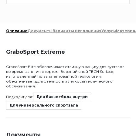
Описание
Документы
Варианты исполнения
Услуги
Материа
GraboSport Extreme
GraboSport Elite обеспечивает отличную защиту для суставов
во время занятия спортом. Верхний слой TECH Surface,
изготовленный по запатентованной технологии,
обеспечивает долговечность и лёгкость технического
обслуживания.
Подходит для:
Для баскетбола внутри
Для универсального спортзала
Документы