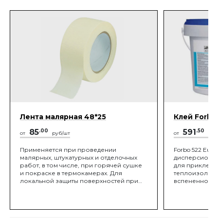
Лента малярная 48*25
Клей Forbo
85
.00
591
.50
от
руб/шт
от
руб/
Применяется при проведении
Forbo 522 Euros
малярных, штукатурных и отделочных
дисперсионны
работ, в том числе, при горячей сушке
для приклеив
и покраске в термокамерах. Для
теплоизоляци
локальной защиты поверхностей при
вспененного 
окраске, временной герметизации
не впитывающ
швов и трещин, склеивании различных
Форбо 522 мн
поверхностей, заклейки окон и т.д.
высокой клея
После снятия не оставляет следов на
наносится, не