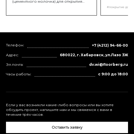
Грунтование 
(цементного молочка) для открытия
пор бетона и вскрытия прочного слоя
#покрытие для д
тела бетона для улучшенной адгезии
будущего покрытия с основанием.
Данный вид работ производится с
помощью шлифовальных машин с
применением алмазных сегментов
требуемой зернистости
Телефон:
+7 (4212) 94-66-00
Адрес:
680022, г. Хабаровск, ул.Лазо 3Ж
Эл.почта:
dv.wi@floorberg.ru
Часы работы:
с 9:00 до 18:00
Если у вас возникли какие-либо вопросы или вы хотите
обсудить проект, напишите нам и мы свяжемся с вами в
течение трёх часов.
Оставить заявку