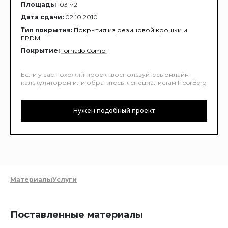
Площадь:
103 м2
Дата сдачи:
02.10.2010
Тип покрытия:
Покрытия из резиновой крошки и
EPDM
Покрытие:
Tornado Combi
Если у вас похожий проект воспользуйтесь онлайн-
калькулятором или обратитесь к специалистам FloorBerg
Нужен подобный проект
Материалы
Услуги
Поставленные материалы