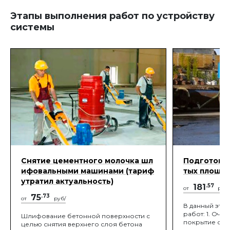
и спортивных покрытий, детских
испаряться.
Этапы выполнения работ по устройству
площадок, беговых дорожек,
травмобезопасных покрытий на
системы
лестницах и пандусах, в помещениях для
содержания домашних и
сельскохозяйственных животных и т.д.
Снятие цементного молочка шл
Подготовка
ифовальными машинами (тариф
тых площа
утратил актуальность)
181
.57
от
руб
75
.73
от
руб/
В данный эта
работ: 1. Очи
Шлифование бетонной поверхности с
покрытие от пы
целью снятия верхнего слоя бетона