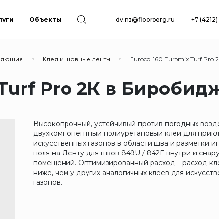
луги
Объекты
dv.nz@floorberg.ru
+7 (4212
вляющие
Клея и шовные ленты
Eurocol 160 Euromix Turf Pro 
 Turf Pro 2К в Биробид
Высокопрочный, устойчивый против погодных возд
двухкомпонентный полиуретановый клей для прик
искусственных газонов в области шва и разметки и
поля на Ленту для швов 849U / 842F внутри и снар
помещений. Оптимизированный расход – расход кл
ниже, чем у других аналогичных клеев для искусст
газонов.