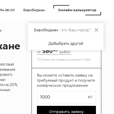
) 94-66-00
Биробиджан
Онлайн-калькулятор
Биробиджан -
это Ваш город?
2К
жане
Да
Выбрать другой
580
.43
от
руб/кг.
*Стоимость товара указана с НДС.
ействий
леивания
грового
Вы можете оставить заявку на
ужи
требуемый продукт и получите
ея на 20%
комерческое предложение
венных
кг.
Отправить заявку