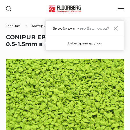
Главная
Материалы
Материалы для покрытий из рези
Биробиджан -
это Ваш город?
CONIPUR EPDM RAL 6017 (green),
0.5-1.5mm в Биробиджане
Да
Выбрать другой