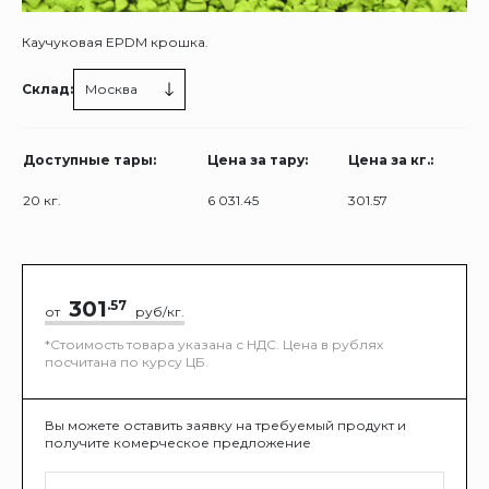
Каучуковая EPDM крошка.
Склад:
Москва
Доступные тары:
Цена за тару:
Цена за кг.:
20 кг.
6 031.45
301.57
301
.57
от
руб/кг.
*Стоимость товара указана с НДС. Цена в рублях
посчитана по курсу ЦБ.
Вы можете оставить заявку на требуемый продукт и
получите комерческое предложение