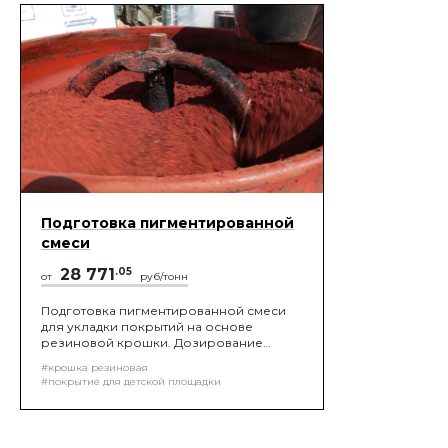
Подготовка пигментированной
смеси
28 771
.05
от
руб/тонн
Подготовка пигментированной смеси
для укладки покрытий на основе
резиновой крошки. Дозирование
компонентов в соответствии с
#крошка резиновая
пропорциями утвержденными
#покрытие для детской площадки
проектом, перемешивание при
помощи смесительной установки и
доставка материалов до места укладки
покрытия!