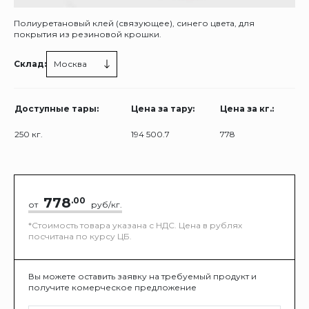
Полиуретановый клей (связующее), синего цвета, для
покрытия из резиновой крошки.
Склад:
Москва
Доступные тары:
Цена за тару:
Цена за кг.:
250 кг.
194 500.7
778
778
.00
от
руб/кг.
*Стоимость товара указана с НДС. Цена в рублях
посчитана по курсу ЦБ.
Вы можете оставить заявку на требуемый продукт и
получите комерческое предложение