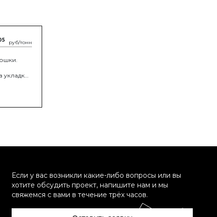
05
руб/тонн
ошки.
,
а укладки
Если у вас возникли какие-либо вопросы или вы
хотите обсудить проект, напишите нам и мы
свяжемся с вами в течение трёх часов.