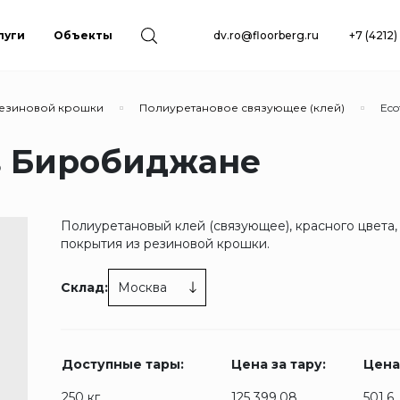
луги
Объекты
dv.ro@floorberg.ru
+7 (4212
резиновой крошки
Полиуретановое связующее (клей)
Eco
 в Биробиджане
Полиуретановый клей (связующее), красного цвета,
покрытия из резиновой крошки.
Склад:
Москва
Доступные тары:
Цена за тару:
Цена 
250 кг.
125 399.08
501.6