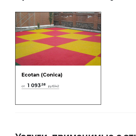
Ecotan (Conica)
1 093
.58
от
руб/м2