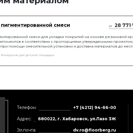
тим материалом
 пигментированной смеси
28 771
.
от
ентированной смеси для укладки покрытий на основе резиновой кр
мпонентов в соответствии с пропорциями утвержденными проектом
ри помощи смесительной установки и доставка материалов до мест
#покрытие для детской площадки
Телефон:
+7 (4212) 94-66-00
Адрес:
680022, г. Хабаровск, ул.Лазо 3Ж
Эл.почта:
dv.ro@floorberg.ru