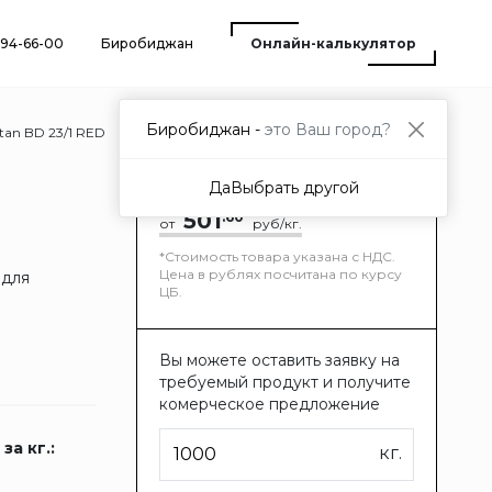
) 94-66-00
Биробиджан
Онлайн-калькулятор
Биробиджан -
это Ваш город?
tan BD 23/1 RED
Да
Выбрать другой
501
.60
от
руб/кг.
*Стоимость товара указана с НДС.
Цена в рублях посчитана по курсу
 для
ЦБ.
Вы можете оставить заявку на
требуемый продукт и получите
комерческое предложение
за кг.:
кг.