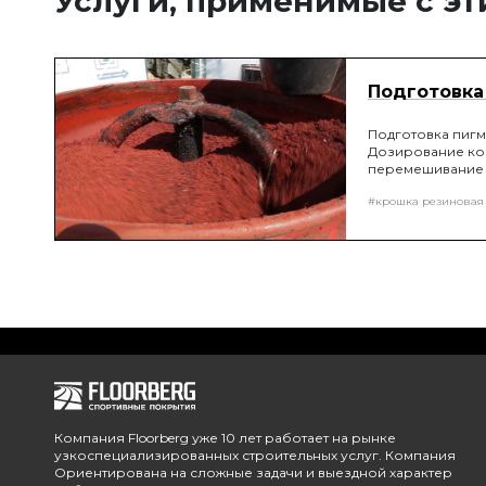
Услуги, применимые с э
Подготовка
Подготовка пигм
Дозирование ко
перемешивание п
покрытия!
#крошка резиновая
Компания Floorberg уже 10 лет работает на рынке
узкоспециализированных строительных услуг. Компания
Ориентирована на сложные задачи и выездной характер