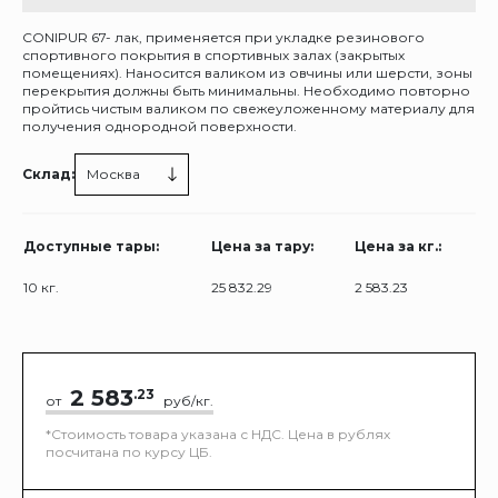
CONIPUR 67- лак, применяется при укладке резинового
спортивного покрытия в спортивных залах (закрытых
помещениях). Наносится валиком из овчины или шерсти, зоны
перекрытия должны быть минимальны. Необходимо повторно
пройтись чистым валиком по свежеуложенному материалу для
получения однородной поверхности.
Склад:
Москва
Доступные тары:
Цена за тару:
Цена за кг.:
10 кг.
25 832.29
2 583.23
2 583
.23
от
руб/кг.
*Стоимость товара указана с НДС. Цена в рублях
посчитана по курсу ЦБ.