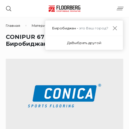
Главная
Материалы
Материалы для покрытий из рези
Биробиджан -
это Ваш город?
CONIPUR 67 (финишный лак) в
Биробиджане
Да
Выбрать другой