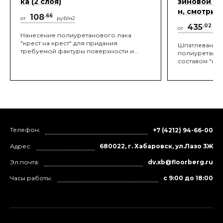
ка (2 слоя)
зиновой кр
н, смотри т
108
.66
от
руб/м2
435
.02
от
ру
Нанесение полиуретанового лака
"крест на крест" для придания
Шпатлевание 
требуемой фактуры поверхности и
полиуретано
оптимального скольжения заданного
составом "на 
проектом.
резиновой кр
запечатывани
Телефон:
+7 (4212) 94-66-00
Адрес:
680022, г. Хабаровск, ул.Лазо 3Ж
Эл.почта:
dv.xb@floorberg.ru
Часы работы:
с 9:00 до 18:00