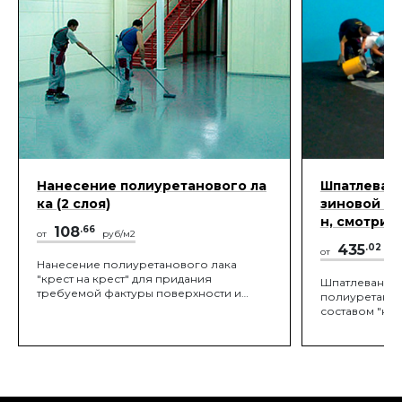
Нанесение полиуретанового ла
Шпатлевани
ка (2 слоя)
зиновой кр
н, смотри т
108
.66
от
руб/м2
435
.02
от
ру
Нанесение полиуретанового лака
"крест на крест" для придания
Шпатлевание 
требуемой фактуры поверхности и
полиуретано
оптимального скольжения заданного
составом "на 
проектом.
резиновой кр
запечатывани