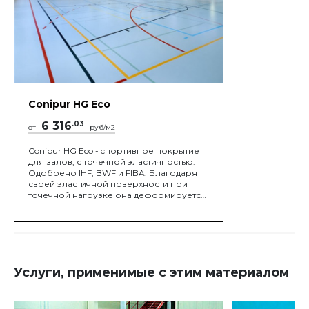
Conipur HG Eco
6 316
.03
от
руб/м2
Conipur HG Eco - cпортивное покрытие
для залов, с точечной эластичностью.
Одобрено IHF, BWF и FIBA. Благодаря
своей эластичной поверхности при
точечной нагрузке она деформируется,
повторяя форму нагруженного
объекта.
Услуги, применимые с этим материалом