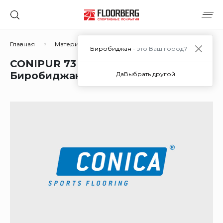
Главная
Материалы
Материалы для покрытий из рези
Биробиджан -
это Ваш город?
CONIPUR 73 (грунтовка) в
Биробиджане
Да
Выбрать другой