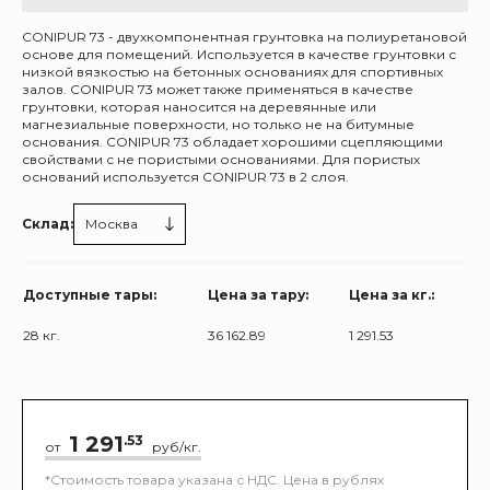
CONIPUR 73 - двухкомпонентная грунтовка на полиуретановой
основе для помещений. Используется в качестве грунтовки с
низкой вязкостью на бетонных основаниях для спортивных
залов. CONIPUR 73 может также применяться в качестве
грунтовки, которая наносится на деревянные или
магнезиальные поверхности, но только не на битумные
основания. CONIPUR 73 обладает хорошими сцепляющими
свойствами с не пористыми основаниями. Для пористых
оснований используется CONIPUR 73 в 2 слоя.
Склад:
Москва
Доступные тары:
Цена за тару:
Цена за кг.:
28 кг.
36 162.89
1 291.53
1 291
.53
от
руб/кг.
*Стоимость товара указана с НДС. Цена в рублях