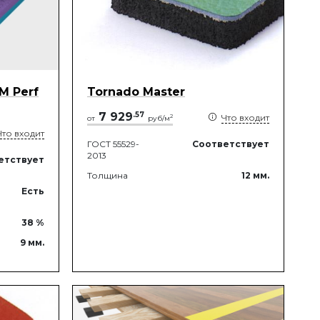
 M Perf
Tornado Master
7 929
.
57
Что входит
2
от
руб/м
Что входит
ГОСТ 55529-
Соответствует
2013
етствует
Толщина
12
мм.
Есть
38
%
9
мм.