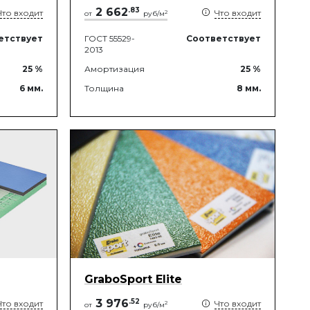
2 662
.
83
Что входит
Что входит
2
от
руб/м
етствует
ГОСТ 55529-
Соответствует
2013
25
%
Амортизация
25
%
6
мм.
Толщина
8
мм.
GraboSport Elite
3 976
.
52
Что входит
Что входит
2
от
руб/м