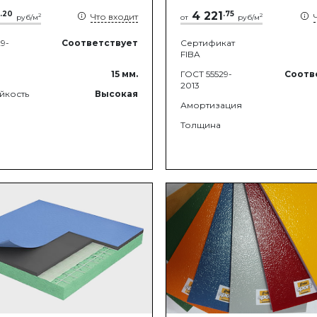
.
20
4 221
.
75
Что входит
2
2
руб/м
от
руб/м
9-
Соответствует
Сертификат
FIBA
15
мм.
ГОСТ 55529-
Соотв
2013
йкость
Высокая
Амортизация
Толщина