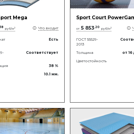
Sport Mega
Sport Court PowerGa
38
5 853
.
20
Что входит
2
2
руб/м
от
руб/м
кат
Есть
ГОСТ 55529-
Соотв
2013
9-
Соответствует
Толщина
от 16
Цветостойкость
ация
38
%
10.1
мм.