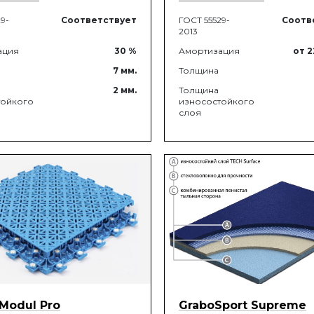
9-
Соответствует
ГОСТ 55529-
Соотв
2013
ация
30
%
Амортизация
от 
7
мм.
Толщина
2
мм.
Толщина
тойкого
износостойкого
слоя
 Modul Pro
GraboSport Supreme