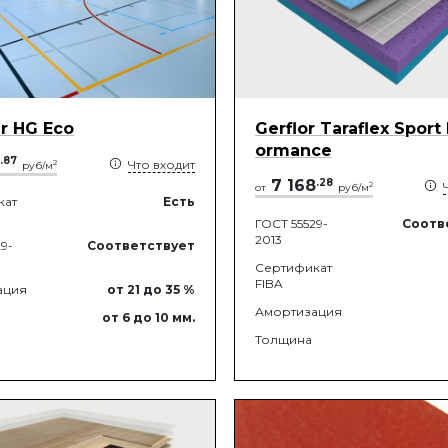
r HG Eco
Gerflor Taraflex Sport
ormance
.
87
Что входит
2
руб/м
7 168
.
28
2
от
руб/м
кат
Есть
ГОСТ 55529-
Соотв
2013
9-
Соответствует
Сертификат
FIBA
ация
от 21
до 35
%
Амортизация
от 6
до 10
мм.
Толщина