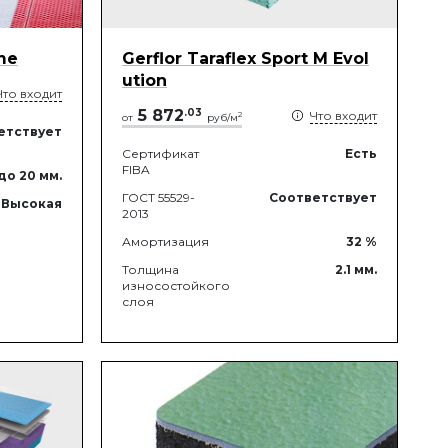
me
Gerflor Taraflex Sport M Evol
ution
Что входит
5 872
.
03
Что входит
2
от
руб/м
етствует
Сертификат
Есть
FIBA
до 20
мм.
ГОСТ 55529-
Соответствует
Высокая
2013
Амортизация
32
%
Толщина
2.1
мм.
износостойкого
слоя