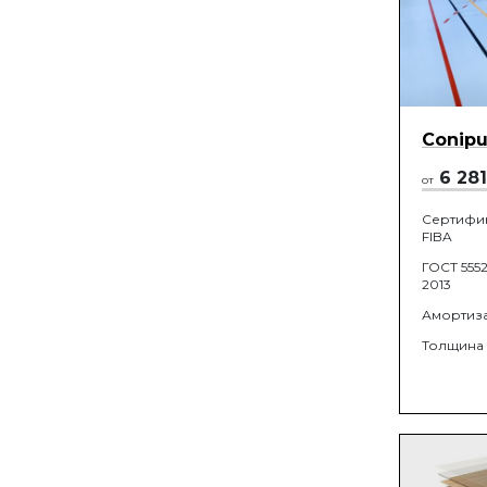
Conipu
6 281
от
Сертифи
FIBA
ГОСТ 5552
2013
Амортиз
Толщина