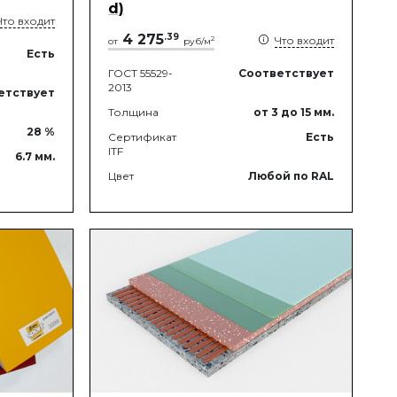
d)
Что входит
4 275
.
39
Что входит
2
от
руб/м
Есть
ГОСТ 55529-
Соответствует
2013
етствует
Толщина
от 3
до 15
мм.
28
%
Сертификат
Есть
ITF
6.7
мм.
Цвет
Любой по RAL