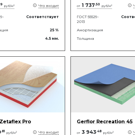
89
1 737
.
50
Что входит
2
2
руб/м
от
руб/м
9-
Соответствует
ГОСТ 55529-
Соотв
2013
ация
25
%
Амортизация
4.5
мм.
Толщина
 Zetaflex Pro
Gerflor Recreation 45
0
.
81
3 943
.
48
Что входит
2
2
руб/м
от
руб/м