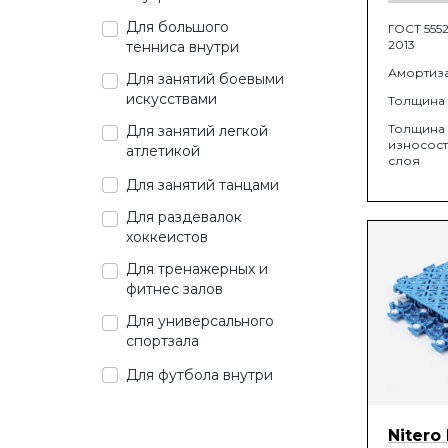
Для большого
ГОСТ 5552
2013
тенниса внутри
Амортиз
Для занятий боевыми
искусствами
Толщина
Толщина
Для занятий легкой
износос
атлетикой
слоя
Для занятий танцами
Для раздевалок
хоккеистов
Для тренажерных и
фитнес залов
Для универсального
спортзала
Для футбола внутри
Nitero