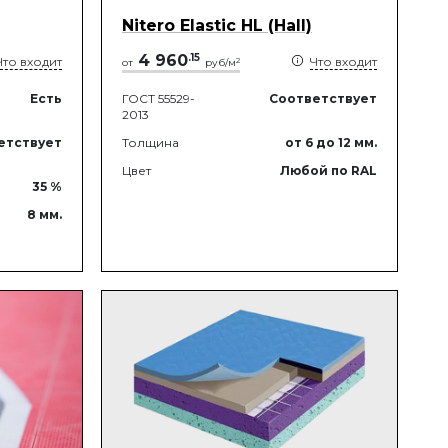
Nitero Elastic HL (Hall)
4 960
.
15
Что входит
Что входит
2
от
руб/м
Есть
ГОСТ 55529-
Соответствует
2013
етствует
Толщина
от 6
до 12
мм.
Цвет
Любой по RAL
35
%
8
мм.