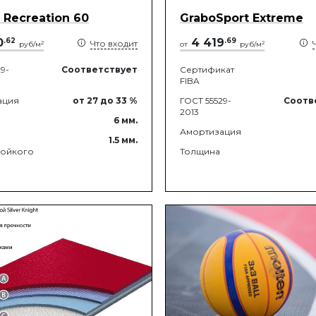
r Recreation 60
GraboSport Extreme
0
.
62
4 419
.
69
Что входит
2
2
руб/м
от
руб/м
9-
Соответствует
Сертификат
FIBA
ация
от 27
до 33
%
ГОСТ 55529-
Соотв
2013
6
мм.
Амортизация
1.5
мм.
тойкого
Толщина