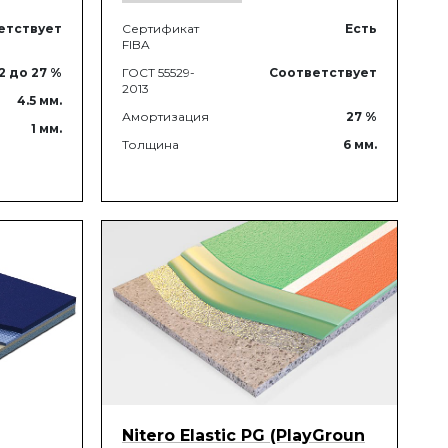
етствует
Сертификат
Есть
FIBA
22
до 27
%
ГОСТ 55529-
Соответствует
2013
4.5
мм.
Амортизация
27
%
1
мм.
Толщина
6
мм.
Nitero Elastic PG (PlayGroun