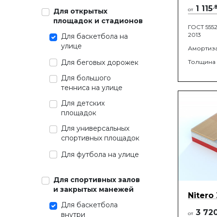
1 115
.
от
Для открытых
площадок и стадионов
ГОСТ 5552
2013
Для баскетбола на
улице
Амортиз
Для беговых дорожек
Толщина
Для большого
тенниса на улице
Для детских
площадок
Для универсальных
спортивных площадок
Для футбола на улице
Для спортивных залов
и закрытых манежей
Nitero
Для баскетбола
3 72
от
внутри