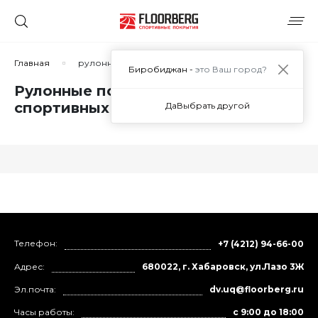
Главная
рулонные покрытия для спортивных залов
Биробиджан -
это Ваш город?
Рулонные покрытия для
спортивных залов в Биробиджане
Да
Выбрать другой
Телефон:
+7 (4212) 94-66-00
Адрес:
680022, г. Хабаровск, ул.Лазо 3Ж
Эл.почта:
dv.uq@floorberg.ru
Часы работы:
с 9:00 до 18:00