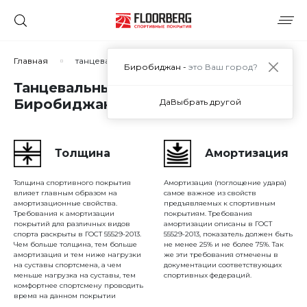
Сортировать по:
Главная
танцевальный линолеум
Биробиджан -
это Ваш город?
Танцевальный линолеум в
Биробиджане
Да
Выбрать другой
Сбросить
Применить
Толщина
Амортизация
Толщина спортивного покрытия
Амортизация (поглощение удара)
влияет главным образом на
самое важное из свойств
амортизационные свойства.
предъявляемых к спортивным
Требования к амортизации
покрытиям. Требования
покрытий для различных видов
амортизации описаны в ГОСТ
спорта раскрыты в ГОСТ 55529-2013.
55529-2013, показатель должен быть
Чем больше толщина, тем больше
не менее 25% и не более 75%. Так
амортизация и тем ниже нагрузки
же эти требования отмечены в
на суставы спортсмена, а чем
документации соответствующих
меньше нагрузка на суставы, тем
спортивных федераций.
комфортнее спортсмену проводить
время на данном покрытии