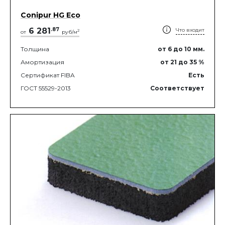
Conipur HG Eco
6 281
.
87
Что входит
2
от
руб/м
Толщина
от 6
до 10
мм.
Амортизация
от 21
до 35
%
Сертификат FIBA
Есть
ГОСТ 55529-2013
Соответствует