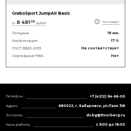
GraboSport JumpAir Basic
8 481
.
59
Что входит
2
от
руб/м
Толщина
18
мм.
Амортизация
17
%
ГОСТ 55529-2013
Не соответствует
Сертификат FIBA
Нет
Телефон:
+7 (4212) 94-66-00
Адрес:
680022, г. Хабаровск, ул.Лазо 3Ж
Эл.почта:
dv.bg@floorberg.ru
Часы работы:
с 9:00 до 18:00