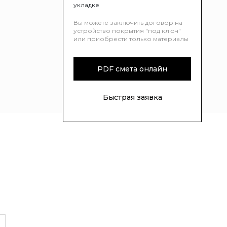
укладке
Вы можете заключить договор на
устройство покрытия "под ключ"
или приобрести только материалы
PDF смета онлайн
Быстрая заявка