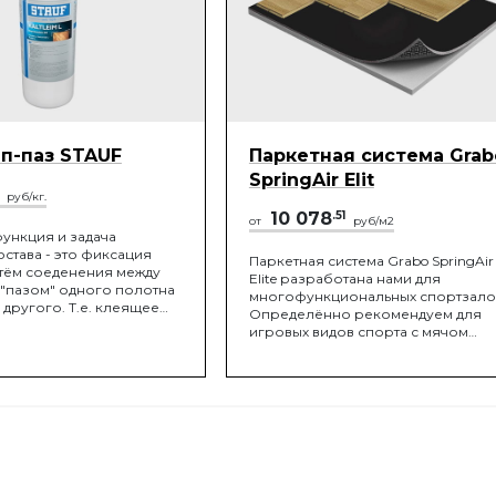
п-паз STAUF
Паркетная система Grab
SpringAir Elit
руб/кг.
10 078
.51
от
руб/м2
ункция и задача
става - это фиксация
Паркетная система Grabo SpringAir
тём соеденения между
Elite разработана нами для
"пазом" одного полотна
многофункциональных спортзало
 другого. Т.е. клеящее
Определённо рекомендуем для
рименяется для
игровых видов спорта с мячом
 всех ламелей в единое
(напр., баскетбол, гандбол,
ричём, к полу фиксация
волейбол, мини-футбол и т.д.), дл
дится. Общая
проведения соревнований. Верх
 так и остаётся
часть системы представляет собой
", с соблюдением
трёхслойный спортивный паркет,
и температурных
который, благодаря своей
конструкции, обладает отличной
стабильностью размеров.
Специальным спортивным лаком