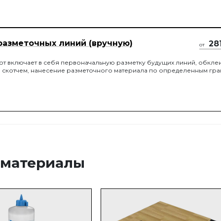
разметочных линий (вручную)
28
от
от включает в себя первоначальную разметку будущих линий, обкле
 скотчем, нанесение разметочного материала по определенным гр
 материалы