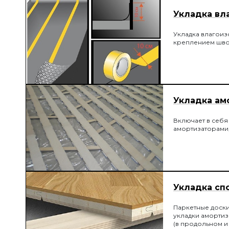
Укладка вл
Укладка влагоиз
креплением шво
Укладка ам
Включает в себя
амортизаторами,
Укладка сп
Паркетные доски
укладки амортиз
(в продольном и