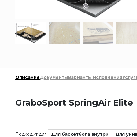
Описание
Документы
Варианты исполнения
Услуг
GraboSport SpringAir Elite
Подходит для:
Для баскетбола внутри
Для уни