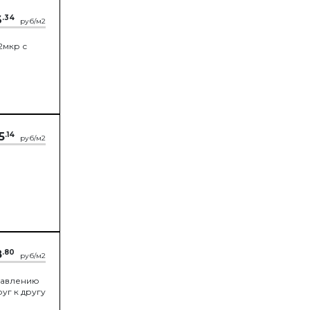
6
.34
руб/м2
2мкр с
5
.14
руб/м2
8
.80
руб/м2
равлению
уг к другу