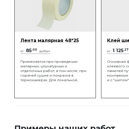
Лента малярная 48*25
Клей ши
85
.00
1 125
.27
от
руб/шт
от
Применяется при проведении
Основная ф
малярных, штукатурных и
клеевого со
отделочных работ, в том числе, при
ламелей пу
горячей сушке и покраске в
монтажным 
термокамерах. Для локальной
и с "шипом"
защиты поверхностей при окраске,
вещество п
временной герметизации швов и
соединения
трещин, склеивании различных
полотно. П
поверхностей, заклейки окон и т.д.
не произво
После снятия не оставляет следов
конструкция
на поверхности.
"плавающей
монтажных 
зазоров.
Примеры наших работ