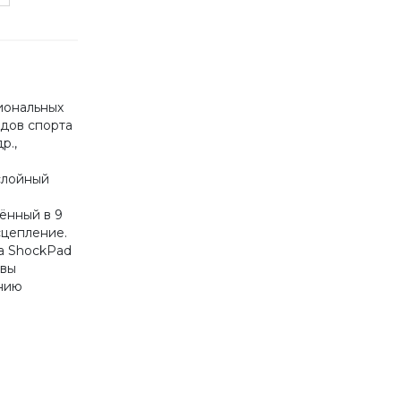
иональных
идов спорта
р.,
слойный
й
ённый в 9
сцепление.
а ShockPad
авы
нию