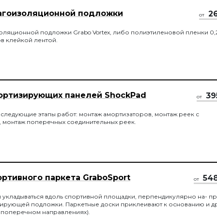
агоизоляционной подложки
2
от
оляционной подложки Grabo Vortex, либо полиэтиленовой пленки 0,
в клейкой лентой.
ортизирующих панелей ShockPad
39
от
 следующие этапы работ: монтаж амортизаторов, монтаж реек с
 монтаж поперечных соединительных реек.
ортивного паркета GraboSport
54
от
 укладываться вдоль спортивной площадки, перпендикулярно на- п
ирующей подложки. Паркетные доски приклеивают к основанию и др
 поперечном направлениях).