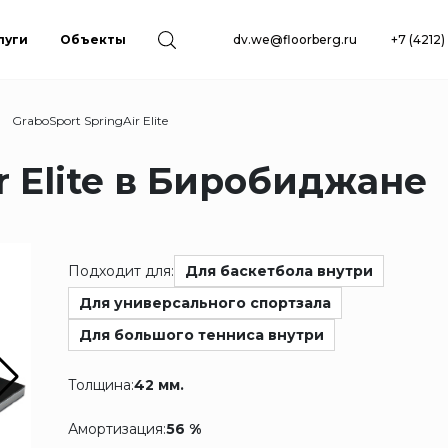
луги
Объекты
dv.we@floorberg.ru
+7 (4212
GraboSport SpringAir Elite
r Elite в Биробиджане
Подходит для:
Для баскетбола внутри
Для универсального спортзала
Для большого тенниса внутри
Толщина:
42 мм.
Амортизация:
56 %