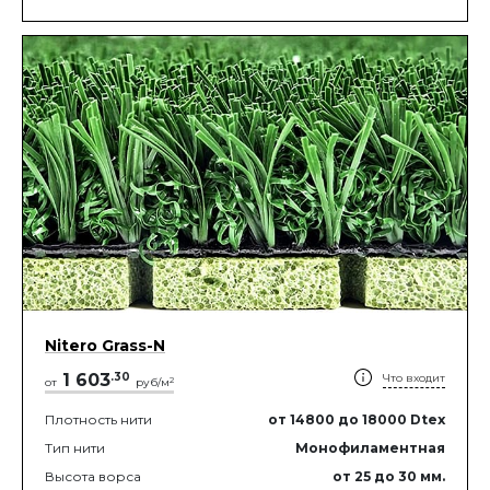
Nitero Grass-N
1 603
.
30
Что входит
2
от
руб/м
Плотность нити
от 14800
до 18000
Dtex
Тип нити
Монофиламентная
Высота ворса
от 25
до 30
мм.