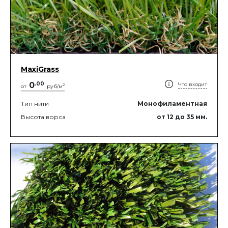
MaxiGrass
0
.
00
Что входит
2
от
руб/м
Тип нити
Монофиламентная
Высота ворса
от 12
до 35
мм.