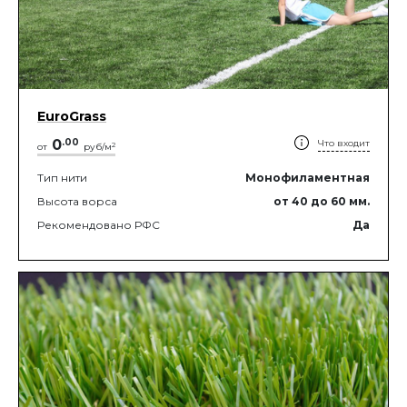
EuroGrass
0
.
00
Что входит
2
от
руб/м
Тип нити
Монофиламентная
Высота ворса
от 40
до 60
мм.
Рекомендовано РФС
Да