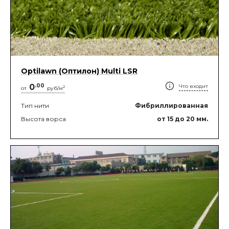
Optilawn (Оптилон) Multi LSR
0
.
00
Что входит
2
от
руб/м
Тип нити
Фибриллированная
Высота ворса
от 15
до 20
мм.