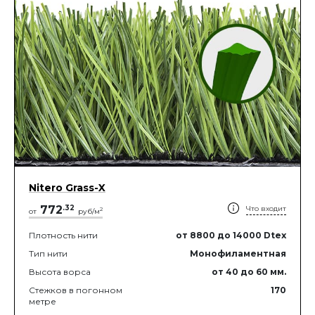
Nitero Grass-X
772
.
32
Что входит
2
от
руб/м
Плотность нити
от 8800
до 14000
Dtex
Тип нити
Монофиламентная
Высота ворса
от 40
до 60
мм.
Стежков в погонном
170
метре