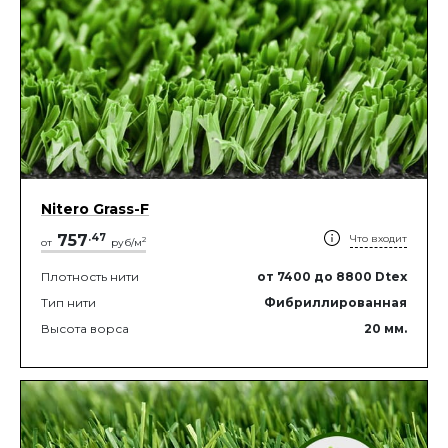
Nitero Grass-F
757
.
47
Что входит
2
от
руб/м
Плотность нити
от 7400
до 8800
Dtex
Тип нити
Фибриллированная
Высота ворса
20
мм.