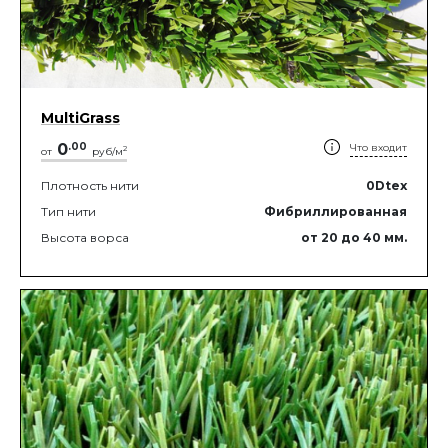
MultiGrass
0
.
00
Что входит
2
от
руб/м
Плотность нити
0
Dtex
Тип нити
Фибриллированная
Высота ворса
от 20
до 40
мм.