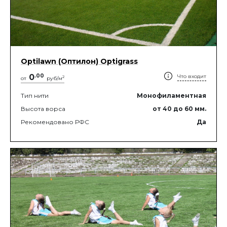
Optilawn (Оптилон) Optigrass
0
.
00
Что входит
2
от
руб/м
Тип нити
Монофиламентная
Высота ворса
от 40
до 60
мм.
Рекомендовано РФС
Да