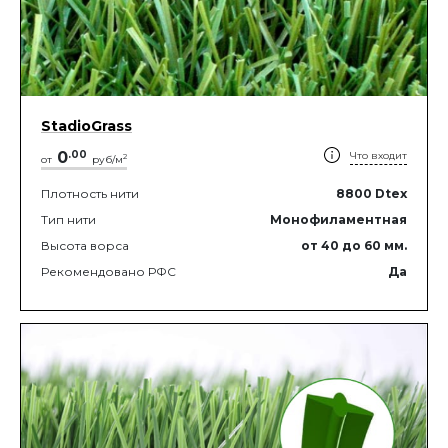
StadioGrass
0
.
00
Что входит
2
от
руб/м
Плотность нити
8800
Dtex
Тип нити
Монофиламентная
Высота ворса
от 40
до 60
мм.
Рекомендовано РФС
Да