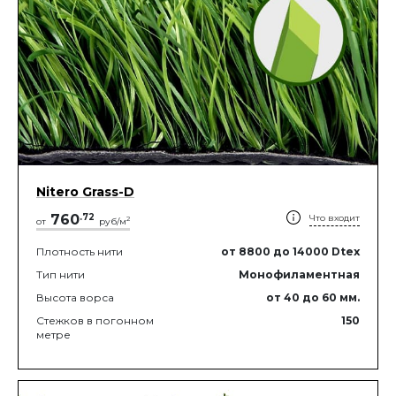
Nitero Grass-D
760
.
72
Что входит
2
от
руб/м
Плотность нити
от 8800
до 14000
Dtex
Тип нити
Монофиламентная
Высота ворса
от 40
до 60
мм.
Стежков в погонном
150
метре