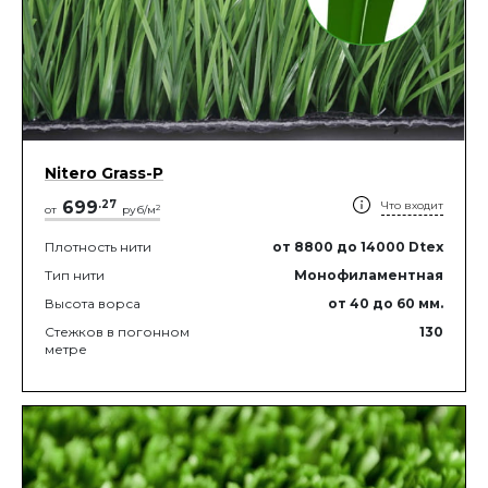
Nitero Grass-P
699
.
27
Что входит
2
от
руб/м
Плотность нити
от 8800
до 14000
Dtex
Тип нити
Монофиламентная
Высота ворса
от 40
до 60
мм.
Стежков в погонном
130
метре