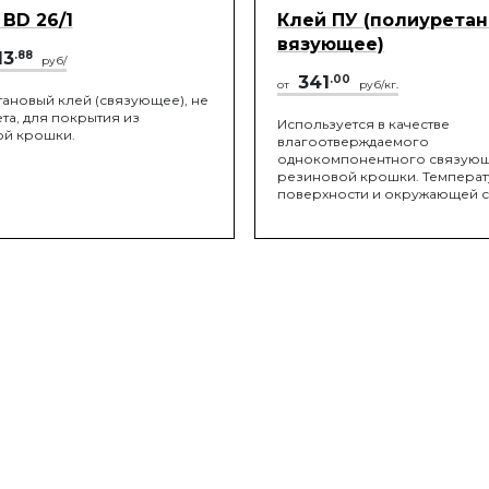
 BD 26/1
Клей ПУ (полиуретан
вязующее)
13
.88
руб/
341
.00
от
руб/кг.
ановый клей (связующее), не
та, для покрытия из
Используется в качестве
й крошки.
влагоотверждаемого
однокомпонентного связующ
резиновой крошки. Температ
поверхности и окружающей 
должна быть не менее 10°C и 
40°C.