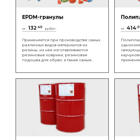
EPDM-гранулы
Полип
132
.40
414
.
от
руб/кг.
от
Применяется при производстве самых
Полиплас
различных видов материалов из
одноком
резины, из нее изготавливаются
связующе
резиновые коврики, резиновая
каучуков
подошва для обуви, а также самые
применяе
разные виды звукоизоляционных
для рези
покрытий на основе резины. Кроме
фракцион
того, из такой крошки часто
крошек п
изготавливают покрытия, обладающие
высокопр
поглощающими вибрацию свойствами.
эластичн
вне поме
покрытий
дорожек,
на лестн
для соде
сельскохо