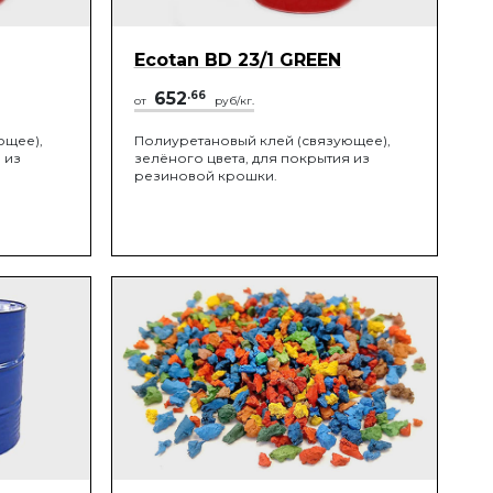
Ecotan BD 23/1 GREEN
652
.66
от
руб/кг.
ющее),
Полиуретановый клей (связующее),
 из
зелёного цвета, для покрытия из
резиновой крошки.