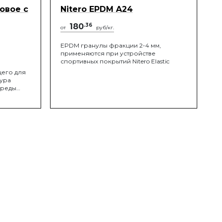
овое с
Nitero EPDM A24
180
.36
от
руб/кг.
EPDM гранулы фракции 2-4 мм,
применяются при устройстве
спортивных покрытий Nitero Elastic
его для
ура
среды
не более