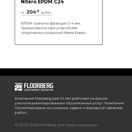
Nitero EPDM C24
204
.11
от
руб/кг.
EPDM гранулы фракции 2-4 мм,
применяются при устройстве
спортивных покрытий Nitero Elastic
Компания Floorberg уже 10 лет работает на рынке
узкоспециализированных строительных услуг. Компания
Ориентирована на сложные задачи и выездной характер
работ.
© 2009-2026 Floorberg, все права защищены.