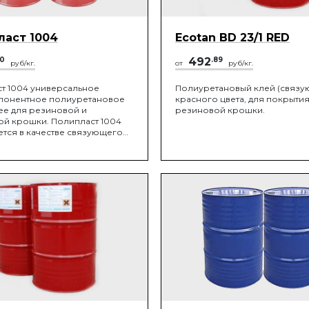
ласт 1004
Ecotan BD 23/1 RED
00
492
.89
руб/кг.
от
руб/кг.
т 1004 универсальное
Полиуретановый клей (связу
понентное полиуретановое
красного цвета, для покрытия
е для резиновой и
резиновой крошки.
ой крошки. Полипласт 1004
тся в качестве связующего
новых и каучуковых
ированных наполнителей и
ри устройстве
очных пористых упруго-
ых покрытий пола внутри и
щений, игровых и спортивных
, детских площадок, беговых
 травмобезопасных покрытий
ицах и пандусах, в помещениях
ржания домашних и
зяйственных животных и т.д.