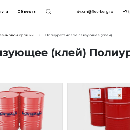
луги
Объекты
dv.cm@floorberg.ru
+7 
резиновой крошки
Полиуретановое связующее (клей)
язующее (клей) Полиу