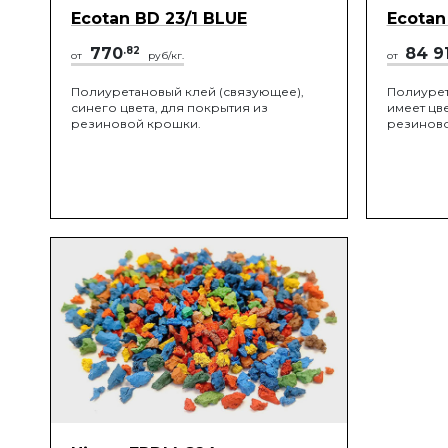
Ecotan BD 23/1 BLUE
Ecotan
770
.82
84 9
от
руб/кг.
от
Полиуретановый клей (связующее),
Полиурет
синего цвета, для покрытия из
имеет цве
резиновой крошки.
резиново