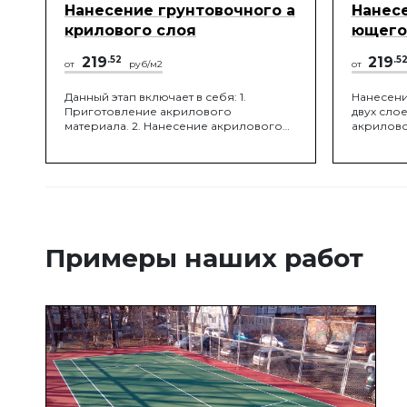
Нанесение грунтовочного а
Нанес
крилового слоя
ющего
219
.52
219
.5
от
руб/м2
от
Данный этап включает в себя: 1.
Нанесени
Приготовление акрилового
двух сло
материала. 2. Нанесение акрилового
акрилово
грунтовочного материала, при
помощи неопреновой ракли.
Примеры наших работ