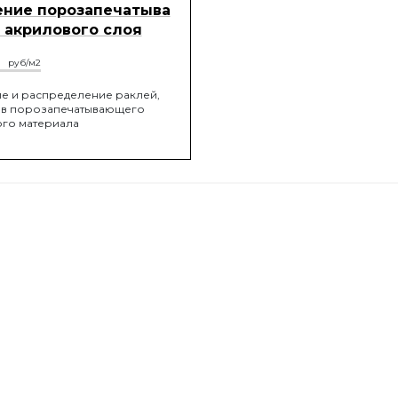
ение порозапечатыва
 акрилового слоя
2
руб/м2
е и распределение раклей,
ев порозапечатывающего
го материала