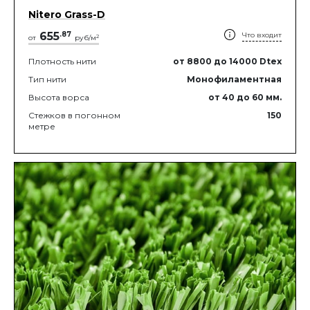
Nitero Grass-D
655
.
87
Что входит
2
от
руб/м
Плотность нити
от 8800
до 14000
Dtex
Тип нити
Монофиламентная
Высота ворса
от 40
до 60
мм.
Стежков в погонном
150
метре