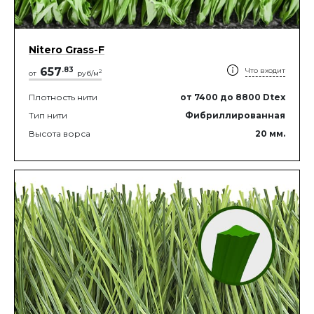
Nitero Grass-F
657
.
83
Что входит
2
от
руб/м
Плотность нити
от 7400
до 8800
Dtex
Тип нити
Фибриллированная
Высота ворса
20
мм.