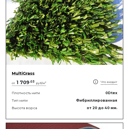
MultiGrass
1 709
.
03
Что входит
2
от
руб/м
Плотность нити
0
Dtex
Тип нити
Фибриллированная
Высота ворса
от 20
до 40
мм.