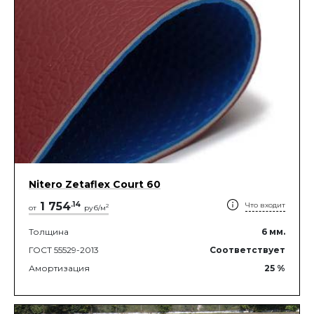
Nitero Zetaflex Court 60
1 754
.
14
Что входит
2
от
руб/м
Толщина
6
мм.
ГОСТ 55529-2013
Соответствует
Амортизация
25
%