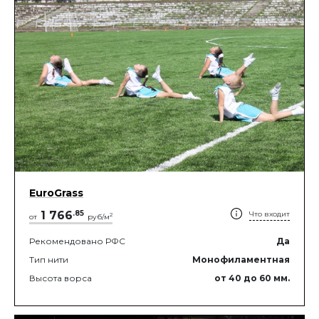
EuroGrass
1 766
.
85
Что входит
2
от
руб/м
Рекомендовано РФС
Да
Тип нити
Монофиламентная
Высота ворса
от 40
до 60
мм.