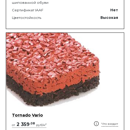
шипованной обуви
Сертификат IAAF
Нет
Цветостойкость
Высокая
Tornado Vario
2 359
.
08
Что входит
2
от
руб/м