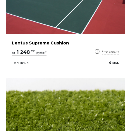
Lentus Supreme Cushion
1 248
.
72
Что входит
2
от
руб/м
Толщина
4
мм.