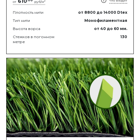
610
.
00
Что входит
2
от
руб/м
Плотность нити
от 8800
до 14000
Dtex
Тип нити
Монофиламентная
Высота ворса
от 40
до 60
мм.
Стежков в погонном
130
метре