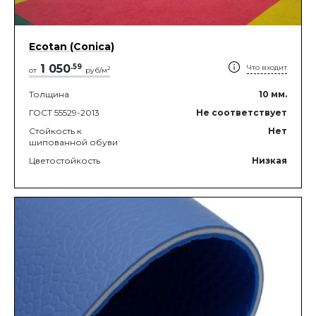
Ecotan (Conica)
1 050
.
59
Что входит
2
от
руб/м
Толщина
10
мм.
ГОСТ 55529-2013
Не соответствует
Стойкость к
Нет
шипованной обуви
Цветостойкость
Низкая