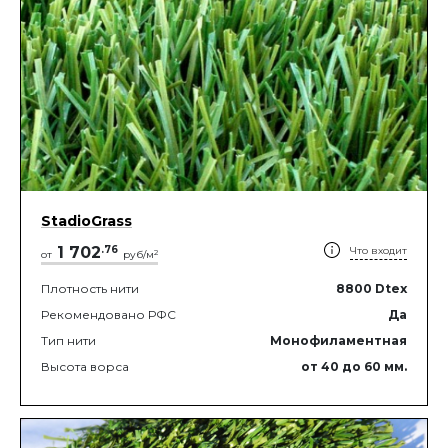
StadioGrass
1 702
.
76
Что входит
2
от
руб/м
Плотность нити
8800
Dtex
Рекомендовано РФС
Да
Тип нити
Монофиламентная
Высота ворса
от 40
до 60
мм.