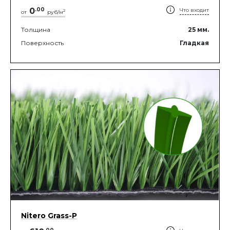
0
.
00
Что входит
2
от
руб/м
Толщина
25
мм.
Поверхность
Гладкая
Nitero Grass-P