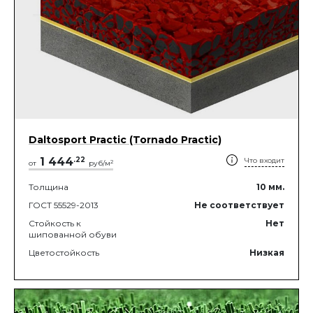
Daltosport Practic (Tornado Practic)
1 444
.
22
Что входит
2
от
руб/м
Толщина
10
мм.
ГОСТ 55529-2013
Не соответствует
Стойкость к
Нет
шипованной обуви
Цветостойкость
Низкая