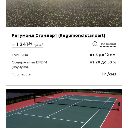
Регумонд Стандарт (Regumond standart)
1 241
.
14
Что входит
2
от
руб/м
Толщина
от 4
до 12
мм.
Содержание EPDM
от 20
до 50
%
(каучука)
Плотность
1
г./см3