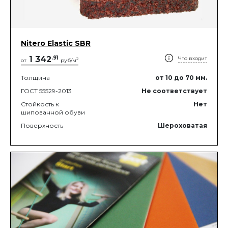
Nitero Elastic SBR
1 342
.
91
Что входит
2
от
руб/м
Толщина
от 10
до 70
мм.
ГОСТ 55529-2013
Не соответствует
Стойкость к
Нет
шипованной обуви
Поверхность
Шероховатая