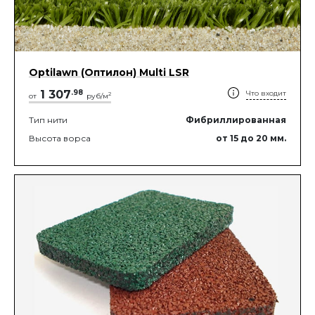
Optilawn (Оптилон) Multi LSR
1 307
.
98
Что входит
2
от
руб/м
Тип нити
Фибриллированная
Высота ворса
от 15
до 20
мм.