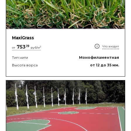
MaxiGrass
753
.
19
Что входит
2
от
руб/м
Тип нити
Монофиламентная
Высота ворса
от 12
до 35
мм.