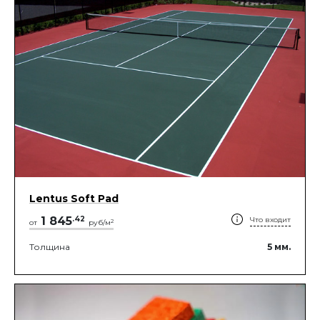
Lentus Soft Pad
1 845
.
42
Что входит
2
от
руб/м
Толщина
5
мм.