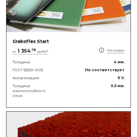
GraboFlex Start
1 354
.
78
Что входит
2
от
руб/м
Толщина
4
мм.
ГОСТ 55529-2013
Не соответствует
Амортизация
9
%
Толщина
0.5
мм.
износостойкого
слоя