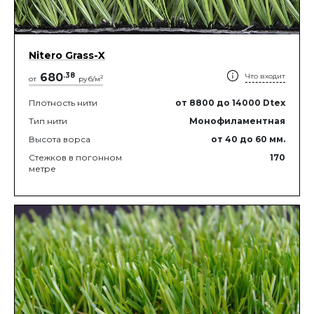
Nitero Grass-X
680
.
38
Что входит
2
от
руб/м
Плотность нити
от 8800
до 14000
Dtex
Тип нити
Монофиламентная
Высота ворса
от 40
до 60
мм.
Стежков в погонном
170
метре