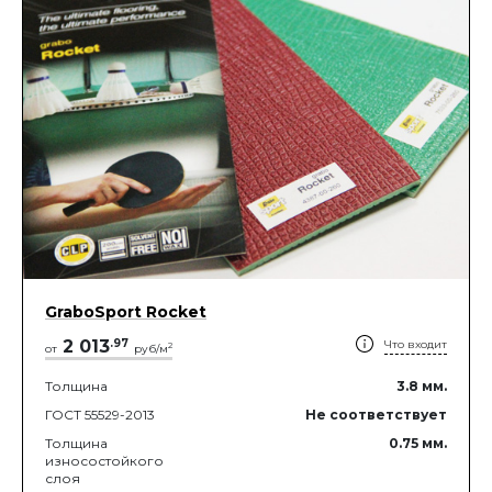
GraboSport Rocket
2 013
.
97
Что входит
2
от
руб/м
Толщина
3.8
мм.
ГОСТ 55529-2013
Не соответствует
Толщина
0.75
мм.
износостойкого
слоя