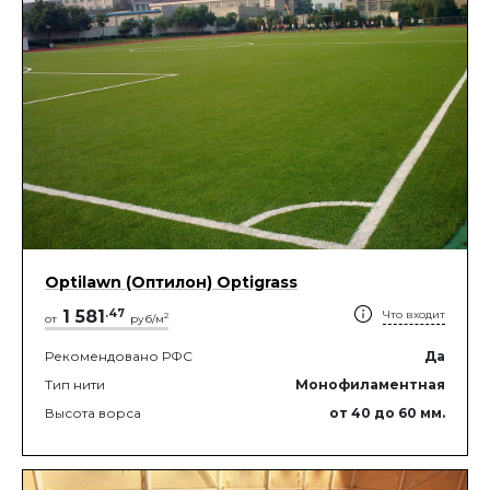
Optilawn (Оптилон) Optigrass
1 581
.
47
Что входит
2
от
руб/м
Рекомендовано РФС
Да
Тип нити
Монофиламентная
Высота ворса
от 40
до 60
мм.