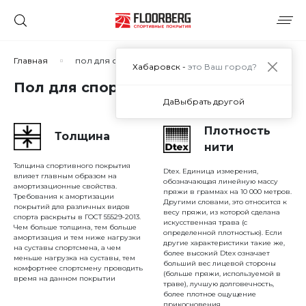
Сортировать по:
Главная
пол для спортзала
Хабаровск -
это Ваш город?
Пол для спортзала в Хабаровске
Да
Выбрать другой
Сбросить
Применить
Плотность
Толщина
нити
Толщина спортивного покрытия
Dtex. Единица измерения,
влияет главным образом на
обозначающая линейную массу
амортизационные свойства.
пряжи в граммах на 10 000 метров.
Требования к амортизации
Другими словами, это относится к
покрытий для различных видов
весу пряжи, из которой сделана
спорта раскрыты в ГОСТ 55529-2013.
искусственная трава (с
Чем больше толщина, тем больше
определенной плотностью). Если
амортизация и тем ниже нагрузки
другие характеристики такие же,
на суставы спортсмена, а чем
более высокий Dtex означает
меньше нагрузка на суставы, тем
больший вес лицевой стороны
комфортнее спортсмену проводить
(больше пряжи, используемой в
время на данном покрытии
траве), лучшую долговечность,
более плотное ощущение
прикосновения