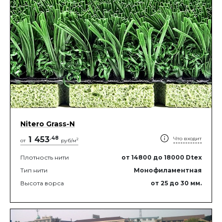
Nitero Grass-N
1 453
.
48
Что входит
2
от
руб/м
Плотность нити
от 14800
до 18000
Dtex
Тип нити
Монофиламентная
Высота ворса
от 25
до 30
мм.