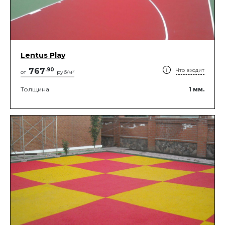
Lentus Play
767
.
90
Что входит
2
от
руб/м
Толщина
1
мм.