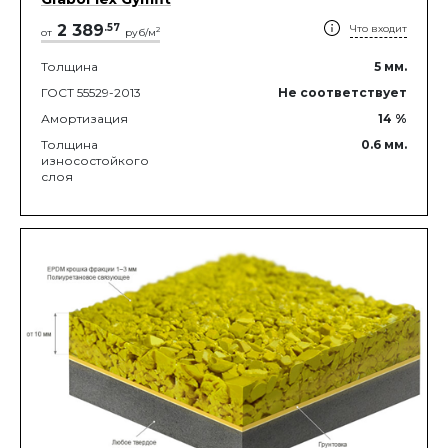
2 389
.
57
Что входит
2
от
руб/м
Толщина
5
мм.
ГОСТ 55529-2013
Не соответствует
Амортизация
14
%
Толщина
0.6
мм.
износостойкого
слоя