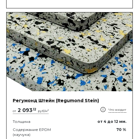
Регумонд Штейн (Regumond Stein)
2 093
.
12
Что входит
2
от
руб/м
Толщина
от 4
до 12
мм.
Содержание EPDM
70
%
(каучука)