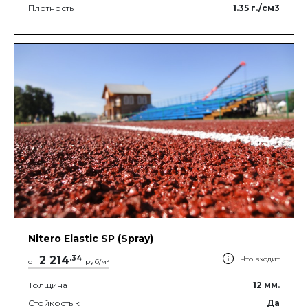
Плотность
1.35
г./см3
Nitero Elastic SP (Spray)
2 214
.
34
Что входит
2
от
руб/м
Толщина
12
мм.
Стойкость к
Да