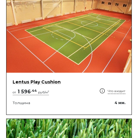
Lentus Play Cushion
1 596
.
44
Что входит
2
от
руб/м
Толщина
4
мм.