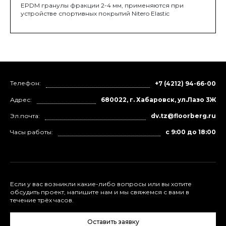
EPDM гранулы фракции 2-4 мм, применяются при
устройстве спортивных покрытий Nitero Elastic
Телефон:
+7 (4212) 94-66-00
Адрес:
680022, г. Хабаровск, ул.Лазо 3Ж
Эл.почта:
dv.tz@floorberg.ru
Часы работы:
с 9:00 до 18:00
Если у вас возникли какие-либо вопросы или вы хотите
обсудить проект, напишите нам и мы свяжемся с вами в
течение трёх часов.
Оставить заявку