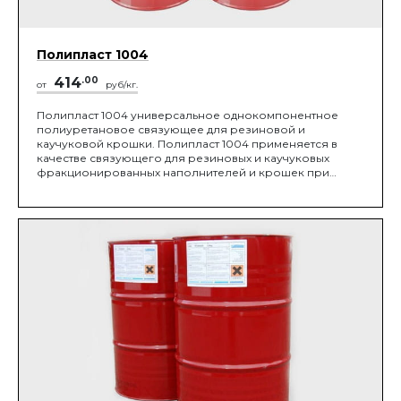
Полипласт 1004
414
.00
от
руб/кг.
Полипласт 1004 универсальное однокомпонентное
полиуретановое связующее для резиновой и
каучуковой крошки. Полипласт 1004 применяется в
качестве связующего для резиновых и каучуковых
фракционированных наполнителей и крошек при
устройстве высокопрочных пористых упруго-
эластичных покрытий пола внутри и вне помещений,
игровых и спортивных покрытий, детских площадок,
беговых дорожек, травмобезопасных покрытий на
лестницах и пандусах, в помещениях для содержания
домашних и сельскохозяйственных животных и т.д.