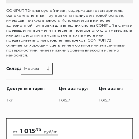
CONIPUR 72- влагоустойчивая, содержащая растворитель,
однокомпонентная грунтовка на полиуретановой основе,
имеющая низкую вязкость. Используется в качестве
адгезионной грунтовки для внешних систем CONIPUR в случае
превышения времени нанесения повторного слоя материала
или для ретоппинга установленных на месте или
предварительно изготовленных треков. CONIPUR 72
отличается хорошим сцеплением со многими эластичными
поверхностями, имеет низкий уровень вязкости и легко
наносится.
Склад:
Москва
Доступные тары:
Цена за тару:
Цена за кг.:
1 кг.
1 015.7
1 015.7
1 015
.70
от
руб/кг.