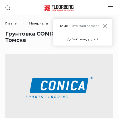
Главная
Материалы
Материалы для покрытий из рези
Томск -
это Ваш город?
Грунтовка CONIPUR 72 colourless в
Томске
Да
Выбрать другой