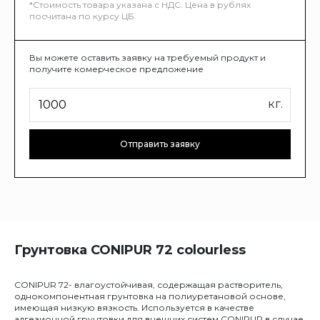
*Стоимость товара указана с НДС. Цена в рублях
посчитана по курсу ЦБ.
Вы можете оставить заявку на требуемый продукт и
получите комерческое предложение
кг.
Отправить заявку
Грунтовка CONIPUR 72 colourless
CONIPUR 72- влагоустойчивая, содержащая растворитель,
однокомпонентная грунтовка на полиуретановой основе,
имеющая низкую вязкость. Используется в качестве
адгезионной грунтовки для внешних систем CONIPUR в случае