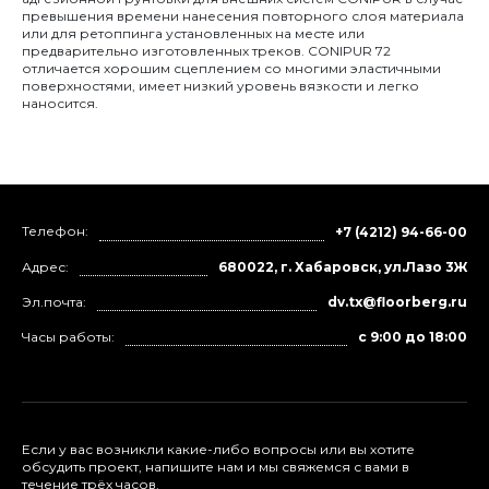
превышения времени нанесения повторного слоя материала
или для ретоппинга установленных на месте или
предварительно изготовленных треков. CONIPUR 72
отличается хорошим сцеплением со многими эластичными
поверхностями, имеет низкий уровень вязкости и легко
наносится.
Телефон:
+7 (4212) 94-66-00
Адрес:
680022, г. Хабаровск, ул.Лазо 3Ж
Эл.почта:
dv.tx@floorberg.ru
Часы работы:
с 9:00 до 18:00
Если у вас возникли какие-либо вопросы или вы хотите
обсудить проект, напишите нам и мы свяжемся с вами в
течение трёх часов.