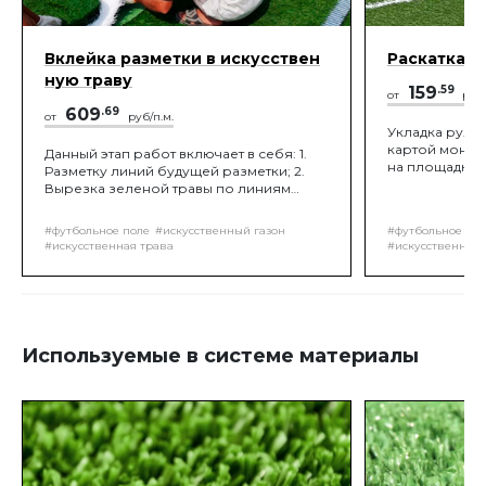
Вклейка разметки в искусствен
Раскатка и
ную траву
159
.59
от
руб
609
.69
от
руб/п.м.
Укладка рулон
картой монта
Данный этап работ включает в себя: 1.
на площадке,
Разметку линий будущей разметки; 2.
припусков и
Вырезка зеленой травы по линиям
материала.
будущей разметки; 3. Вклейка
заготовленной белой травы с
#футбольное поле
#искусственный газон
#футбольное пол
прокладыванием шовной ленты и
#искусственная трава
#искусственная 
последующей склейкой белой травы с
существующим газоном!
Используемые в системе материалы