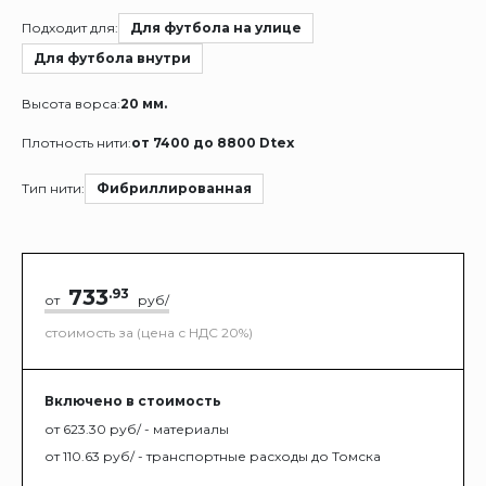
Подходит для:
Для футбола на улице
Для футбола внутри
Высота ворса:
20 мм.
Плотность нити:
от 7400 до 8800 Dtex
Тип нити:
Фибриллированная
733
.93
от
руб/
стоимость за (цена с НДС 20%)
Включено в стоимость
от 623.30 руб/ - материалы
от 110.63 руб/ - транспортные расходы до Томска