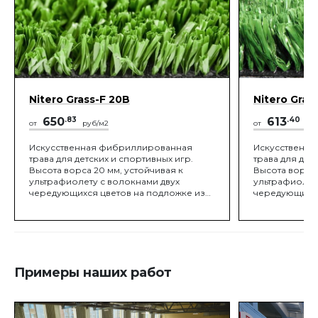
Nitero Grass-F 20B
Nitero Gras
650
.83
613
.40
от
руб/м2
от
руб
Искусственная фибриллированная
Искусственн
трава для детских и спортивных игр.
трава для дет
Высота ворса 20 мм, устойчивая к
Высота ворса 
ультрафиолету с волокнами двух
ультрафиолет
чередующихся цветов на подложке из
чередующихся
латекса DOW. Имеет сертификат FIFA
латекса DOW. 
Quality и тесты на износостойкость от
Quality и тест
LaboSport
LaboSport
Примеры наших работ