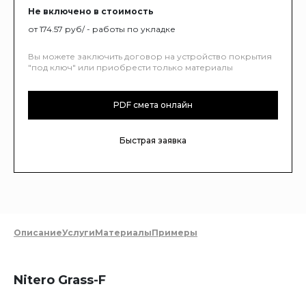
Не включено в стоимость
от 174.57 руб/ - работы по укладке
Вы можете заключить договор на устройство покрытия
"под ключ" или приобрести только материалы
PDF смета онлайн
Быстрая заявка
Описание
Услуги
Материалы
Примеры
Nitero Grass-F