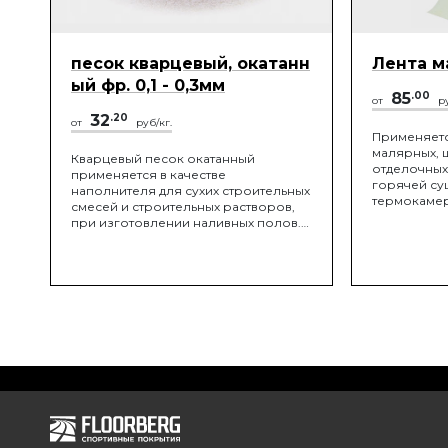
песок кварцевый, окатанн
Лента м
ый фр. 0,1 - 0,3мм
85
.00
от
ру
32
.20
от
руб/кг.
Применяет
малярных, 
Кварцевый песок окатанный
отделочных 
применяется в качестве
горячей су
наполнителя для сухих строительных
термокамер
смесей и строительных растворов,
защиты пов
при изготовлении наливных полов.
временной 
Широкое применение кварцевый
трещин, ск
песок окатанный получил в качестве
поверхносте
заполнителя для детских и
После снят
спортивных площадок, полей для
на поверхн
гольфа и конных манежей.