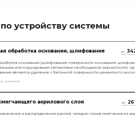
 по устройству системы
ая обработка основания, шлифование
34
от
бработка основания (шлифование поверхности основания, шлифов
азными или корундовыми сегментами необходимой зернистости). Ц
ания является удаление с бетонной поверхности цементного моло
енку на бетонной поверхности, которая препятствует монолитному
ые покрытия
рытия и основы.
смягчающего акрилового слоя
26
от
нанесение и распределение раклей, четырех слоев смягчения из а