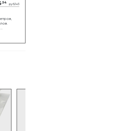
6
.54
руб/м3
етров,
лов.
,
а укладки