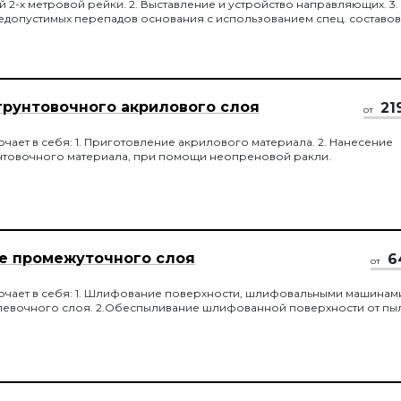
2-х метровой рейки. 2. Выставление и устройство направляющих. 3.
допустимых перепадов основания с использованием спец. составов
бований СНиП.
грунтовочного акрилового слоя
21
от
ючает в себя: 1. Приготовление акрилового материала. 2. Нанесение
нтовочного материала, при помощи неопреновой ракли.
 промежуточного слоя
6
от
ючает в себя: 1. Шлифование поверхности, шлифовальными машинам
левочного слоя. 2.Обеспыливание шлифованной поверхности от пы