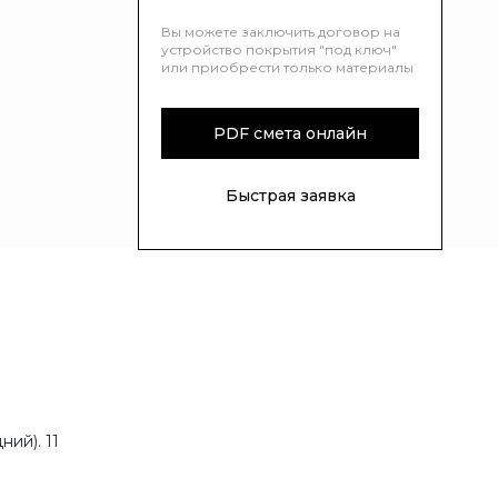
Вы можете заключить договор на
устройство покрытия "под ключ"
или приобрести только материалы
PDF смета онлайн
Быстрая заявка
ий). 11