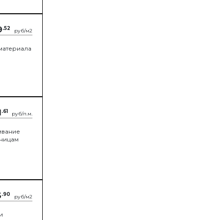
9
.52
руб/м2
материала
1
.61
руб/п.м.
ивание
аницам
6
.90
руб/м2
и