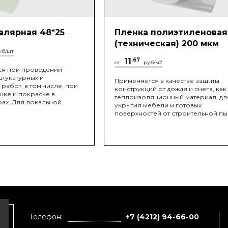
алярная 48*25
Пленка полиэтиленовая
(техническая) 200 мкм
б/шт
11
.67
от
руб/м2
ся при проведении
штукатурных и
Применяется в качестве защиты
работ, в том числе, при
конструкций от дождя и снега, как
шке и покраске в
теплоизоляционный материал, дл
ах. Для локальной
укрытия мебели и готовых
ерхностей при окраске,
поверхностей от строительной п
герметизации швов и
и частиц краски.
леивании различных
й, заклейки окон и т.д.
ия не оставляет следов
ости.
Телефон:
+7 (4212) 94-66-00