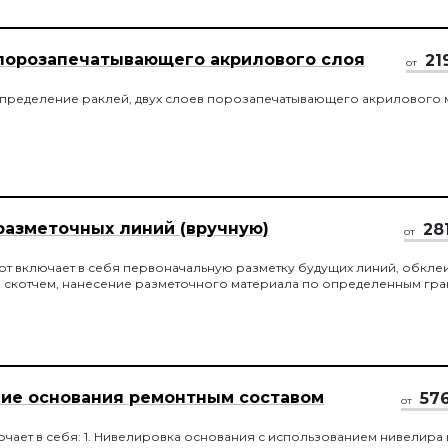
порозапечатывающего акрилового слоя
21
от
спределение раклей, двух слоев порозапечатывающего акрилового 
разметочных линий (вручную)
28
от
от включает в себя первоначальную разметку будущих линий, обкле
 скотчем, нанесение разметочного материала по определенным гр
ие основания ремонтным составом
57
от
ючает в себя: 1. Нивелировка основания с использованием нивелира 