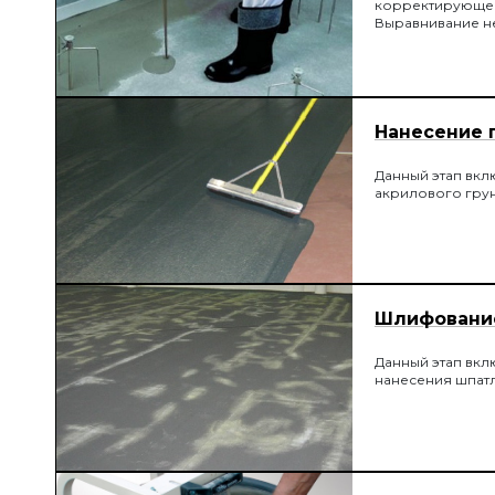
корректирующей 
Выравнивание не
достижения тре
Нанесение 
Данный этап вкл
акрилового гру
Шлифование
Данный этап вкл
нанесения шпат