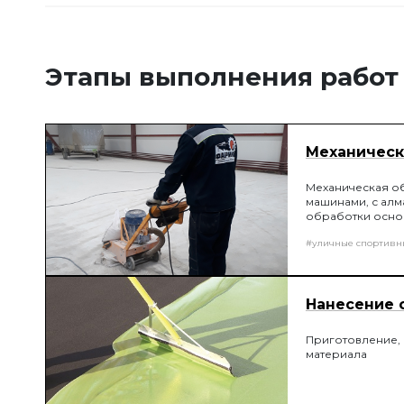
Этапы выполнения работ
Механическ
Механическая о
машинами, с алм
обработки основ
образовывает пл
#уличные спортивн
соединению пок
Нанесение 
Приготовление, 
материала