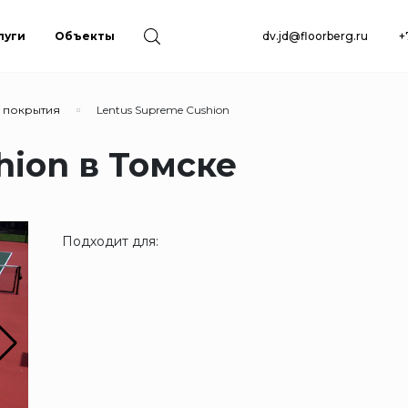
луги
Объекты
dv.jd@floorberg.ru
+
 покрытия
Lentus Supreme Cushion
hion в Томске
Подходит для: