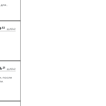
 для
9
.52
руб/м2
4
.21
руб/м2
и, после
ли.