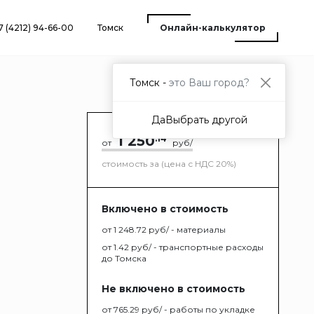
7 (4212) 94-66-00
Томск
Онлайн-калькулятор
Томск -
это Ваш город?
Да
Выбрать другой
1 250
.14
от
руб/
стоимость за (цена с НДС 20%)
Включено в стоимость
от 1 248.72 руб/ - материалы
от 1.42 руб/ - транспортные расходы
до Томска
Не включено в стоимость
от 765.29 руб/ - работы по укладке