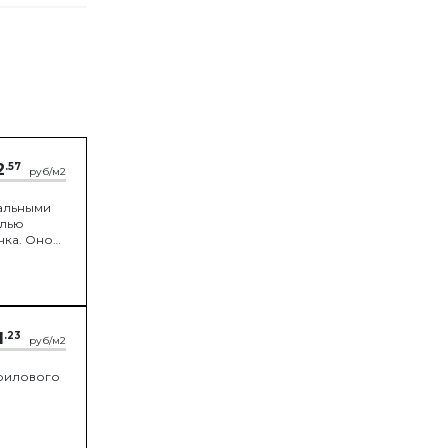
2
.57
руб/м2
альными
елью
чка. Оно
1
.23
руб/м2
крилового