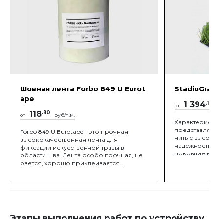
Шовная лента Forbo 849 U Eurot
StadioGras
ape
1 394
.10
от
р
118
.80
от
руб/п.м.
Характеристи
представляе
Forbo 849 U Eurotape – это прочная
нить с высото
высококачественная лента для
надежность п
фиксации искусственной травы в
покрытие в ма
области шва. Лента особо прочная, не
засыпанном в
рвется, хорошо приклеивается.
способность 
Технические характеристики: На
литров воды в
поддоне 72 бобины Толщина ок. 0,43 мм
ультрафиолет
Ширина 30 см Масса на ед. площади ок.
использования
170 г/м2 Материал двухслойный
лишь убрать 
полиэстер Прочность на разрыв ок. 380
периодически
Н/ 5см
и подсыпать п
Этапы выполнения работ по устройству