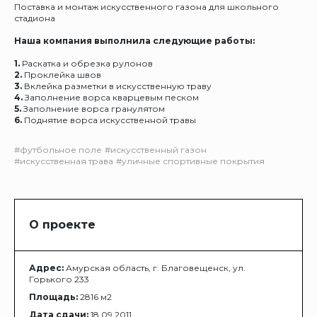
Поставка и монтаж искусственного газона для школьного
стадиона
Наша компания выполнила следующие работы:
1.
Раскатка и обрезка рулонов
2.
Проклейка швов
3.
Вклейка разметки в искусственную траву
4.
Заполнение ворса кварцевым песком
5.
Заполнение ворса гранулятом
6.
Поднятие ворса искусственной травы
#футбольное поле
#искусственный газон
#искусственная трава
#уличные спортивные покрытия
О проекте
Адрес:
Амурская область, г. Благовещенск, ул.
Горького 233
Площадь:
2816 м2
Дата сдачи:
18.09.2011