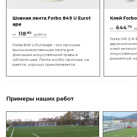
Шовная лента Forbo 849 U Eurot
Клей Forbo
ape
644
.70
от
ру
118
.80
от
руб/п.м.
Forbo 149 2-K-
двухкомпоне
Forbo 849 U Eurotape – это прочная
клей зеленог
высококачественная лента для
искусственно
фиксации искусственной травы в
разметкой, н
области шва. Лента особо прочная, не
швов. Клей Ф
рвется, хорошо приклеивается.
стойкий к р
Технические характеристики: На
воздействиям
поддоне 72 бобины Толщина ок. 0,43 мм
клеевую плён
Ширина 30 см Масса на ед. площади ок.
растворителе
170 г/м2 Материал двухслойный
полиэстер Прочность на разрыв ок. 380
Н/ 5см
Примеры наших работ