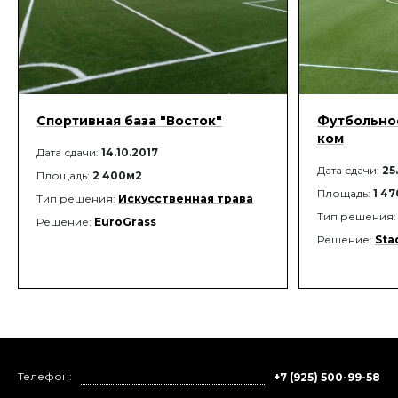
Спортивная база "Восток"
Футбольное
ком
Дата сдачи:
14.10.2017
Дата сдачи:
25
Площадь:
2 400м2
Площадь:
1 4
Тип решения:
Искусственная трава
Тип решения
Решение:
EuroGrass
Решение:
Sta
Телефон:
+7 (925) 500-99-58