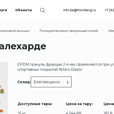
луги
Объекты
info.be@floorberg.ru
+7 (9
резиновой крошки
Полиуретановое связующее (клей)
Nit
Салехарде
EPDM гранулы фракции 2-4 мм, применяются при у
спортивных покрытий Nitero Elastic
Склад:
Благовещенск
Доступные тары:
Цена за тару:
Цена 
25 кг.
4 544.88
181.8