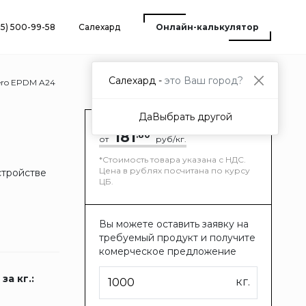
25) 500-99-58
Салехард
Онлайн-калькулятор
Салехард -
это Ваш город?
ero EPDM A24
Да
Выбрать другой
181
.80
от
руб/кг.
*Стоимость товара указана с НДС.
Цена в рублях посчитана по курсу
стройстве
ЦБ.
Вы можете оставить заявку на
требуемый продукт и получите
комерческое предложение
за кг.:
кг.