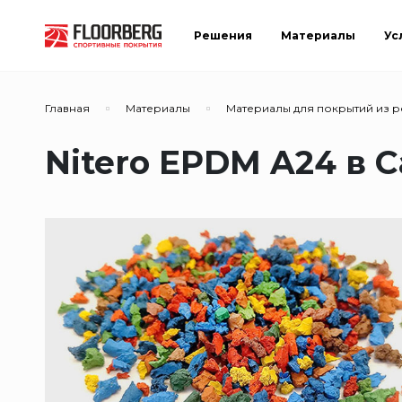
Решения
Материалы
Ус
Главная
Материалы
Материалы для покрытий из 
Nitero EPDM A24 в 