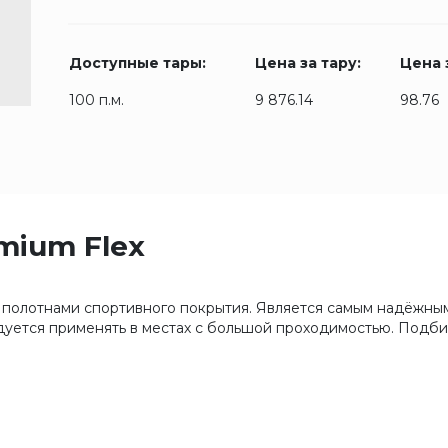
Доступные тары:
Цена за тару:
Цена з
100 п.м.
9 876.14
98.76
mium Flex
 полотнами спортивного покрытия. Является самым надёжны
уется применять в местах с большой проходимостью. Подби