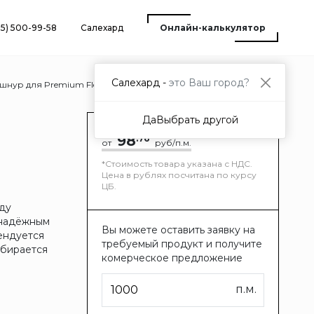
25) 500-99-58
Салехард
Онлайн-калькулятор
Салехард -
это Ваш город?
шнур для Premium Flex
Да
Выбрать другой
98
.76
от
руб/п.м.
*Стоимость товара указана с НДС.
Цена в рублях посчитана по курсу
ЦБ.
жду
 надёжным
Вы можете оставить заявку на
ендуется
требуемый продукт и получите
дбирается
комерческое предложение
п.м.