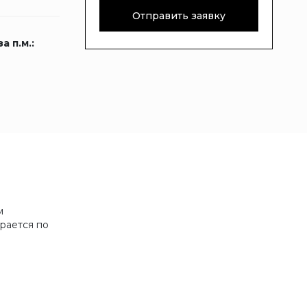
Отправить заявку
а п.м.:
м
рается по