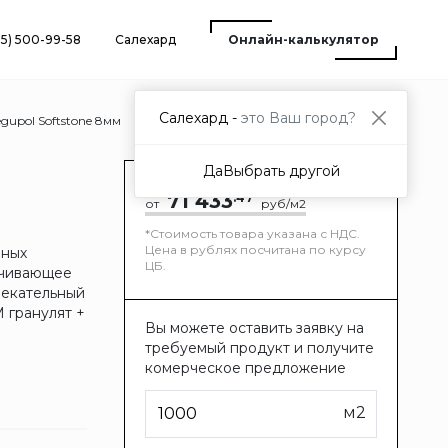
25) 500-99-58
Салехард
Онлайн-калькулятор
Салехард -
это Ваш город?
gupol Softstone 8мм
Да
Выбрать другой
71 433
.47
от
руб/м2
*Стоимость товара указана с НДС.
Цена в рублях посчитана по курсу
вных
ЦБ.
ечивающее
лекательный
 гранулят +
Вы можете оставить заявку на
требуемый продукт и получите
комерческое предложение
м2