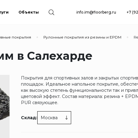
луги
Объекты
info.im@floorberg.ru
+7 (9
ивные покрытия
Рулонные покрытия из резины и EPDM
Re
8мм в Салехарде
Покрытия для спортивных залов и закрытых спорти
площадок. Идеальное напольное покрытие, обесп
как высокую степень функциональности так и прив
цветовой эффект. Состав материала: резина + EPDM
PUR связующее.
Склад:
Москва