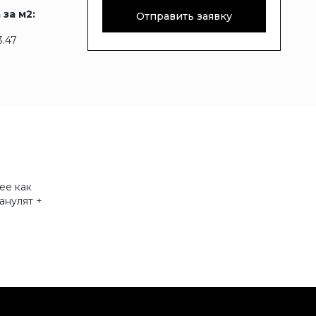
 за м2:
Отправить заявку
3.47
ее как
анулят +