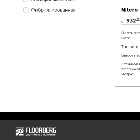
Nitero
Фибриллированная
932
.
3
от
Плотност
нити
Тип нити
Высота в
Стежков 
погонно
метре