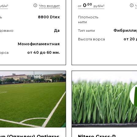
0
.
00
Что входит
2
2
уб/м
от
руб/м
ь
8800
Dtex
Плотность
нити
довано
Да
Тип нити
Фибрилли
Высота ворса
от 20
Монофиламентная
орса
от 40
до 60
мм.
wn (Оптилон) Optigras
Nitero Grass-P