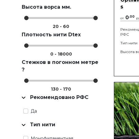
s
Высота ворса мм.
0
.
00
от
р
20
-
60
Рекомен
Плотность нити Dtex
РФС
Тип нити
Высота в
0
-
18000
Стежков в погонном метре
?
130
-
170
Рекомендовано РФС
Да
Тип нити
Монофиламентная