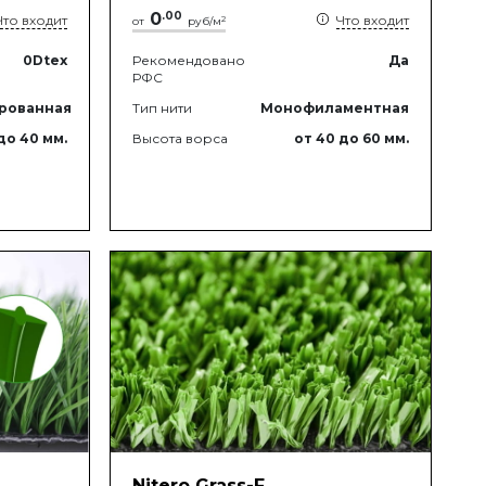
0
.
00
Что входит
Что входит
2
от
руб/м
0
Dtex
Рекомендовано
Да
РФС
рованная
Тип нити
Монофиламентная
до 40
мм.
Высота ворса
от 40
до 60
мм.
Nitero Grass-F