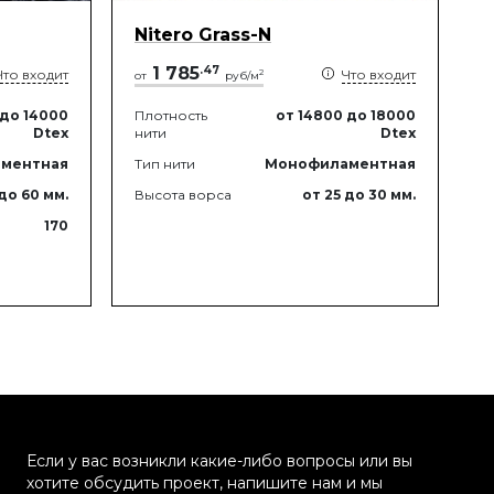
Nitero Grass-N
1 785
.
47
Что входит
Что входит
2
от
руб/м
до 14000
Плотность
от 14800
до 18000
Dtex
нити
Dtex
ментная
Тип нити
Монофиламентная
до 60
мм.
Высота ворса
от 25
до 30
мм.
170
Если у вас возникли какие-либо вопросы или вы
хотите обсудить проект, напишите нам и мы