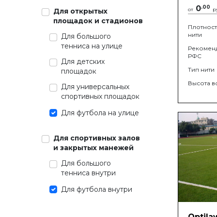
0
.
00
от
р
Для открытых
площадок и стадионов
Плотност
нити
Для большого
тенниса на улице
Рекомен
РФС
Для детских
Тип нити
площадок
Высота в
Для универсальных
спортивных площадок
Для футбола на улице
Для спортивных залов
и закрытых манежей
Для большого
тенниса внутри
Для футбола внутри
Optila