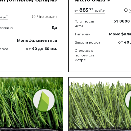
885
.
72
2
от
руб/м
Что входит
2
уб/м
Плотность
от 8800
нити
довано
Да
Тип нити
Монофила
Монофиламентная
Высота ворса
от 40
орса
от 40
до 60
мм.
Стежков в
погонном
метре