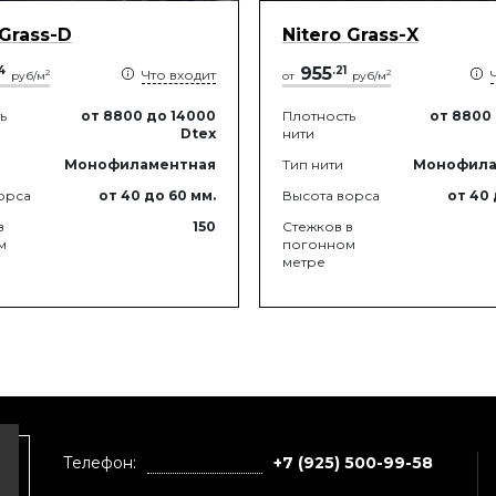
 Grass-D
Nitero Grass-X
4
955
.
21
Что входит
2
2
руб/м
от
руб/м
ь
от 8800
до 14000
Плотность
от 8800
Dtex
нити
Монофиламентная
Тип нити
Монофила
орса
от 40
до 60
мм.
Высота ворса
от 40
в
150
Стежков в
м
погонном
метре
Телефон:
+7 (925) 500-99-58