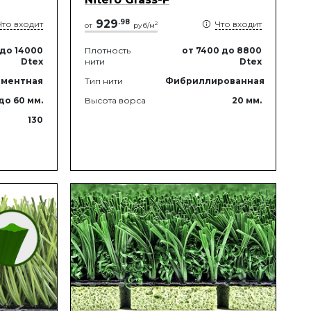
929
.
98
Что входит
Что входит
2
от
руб/м
до 14000
Плотность
от 7400
до 8800
Dtex
нити
Dtex
ментная
Тип нити
Фибриллированная
до 60
мм.
Высота ворса
20
мм.
130