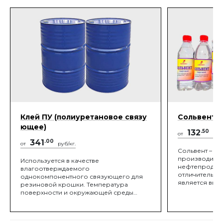
Клей ПУ (полиуретановое связу
Сольвент
ющее)
132
.50
от
руб/
341
.00
от
руб/кг.
Сольвент – эт
производится
Используется в качестве
нефтепродукт
влагоотверждаемого
отличительно
однокомпонентного связующего для
является выс
резиновой крошки. Температура
самых разноо
поверхности и окружающей среды
материалов. 
должна быть не менее 10°C и не более
отметить, что
40°C.
нанесения на
обладают спо