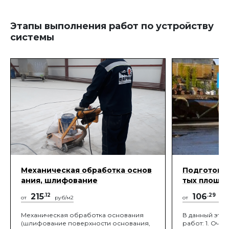
испаряться.
Этапы выполнения работ по устройству
системы
Механическая обработка основ
Подготовка
ания, шлифование
тых площа
215
.12
106
.29
от
руб/м2
от
руб
Механическая обработка основания
В данный эта
(шлифование поверхности основания,
работ: 1. Очи