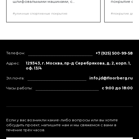
шлифовальными машинами, с
покрытие от пы
алмазными или корундовыми
Грунтование 
сегментами необходимой зернистости).
#уличные спортивные покрытия
#покрытие для д
Целью обработки основания является
удаление с бетонной поверхности
цементного молочка. Оно
образовывает пленку на бетонной
поверхности, которая препятствует
монолитному соединению покрытия и
основы.
Телефон:
+7 (925) 500-99-58
Адрес:
129343, г. Москва, пр-д Серебрякова, д. 2, корп. 1,
оф. 13/4
Эл.почта:
info.jd@floorberg.ru
Часы работы:
с 9:00 до 18:00
Если у вас возникли какие-либо вопросы или вы хотите
обсудить проект, напишите нам и мы свяжемся с вами в
течение трёх часов.