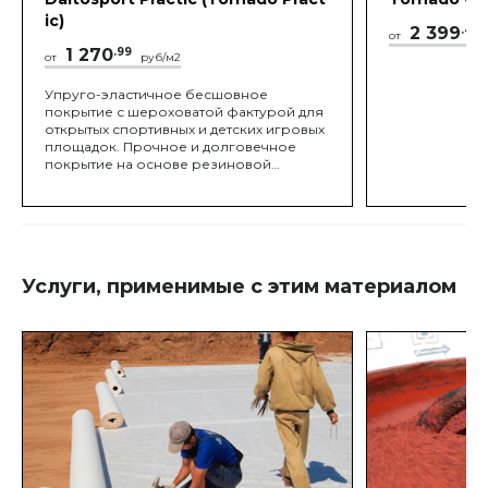
ic)
2 399
.42
от
1 270
.99
от
руб/м2
Упруго-эластичное бесшовное
покрытие с шероховатой фактурой для
открытых спортивных и детских игровых
площадок. Прочное и долговечное
покрытие на основе резиновой
крошки и полиуретанового
связующего обладает высокой
комфортностью, травмобезопасностью
Услуги, применимые с этим материалом