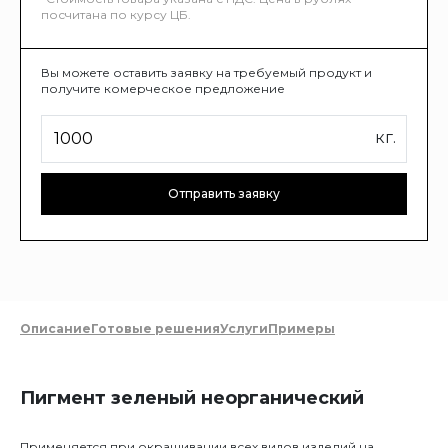
посчитана по курсу ЦБ.
Вы можете оставить заявку на требуемый продукт и
получите комерческое предложение
кг.
Отправить заявку
Описание
Готовые решения
Услуги
Примеры
Пигмент зеленый неорганический
Применяется при окрашивании всех видов изделий на