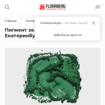
Главная
Материалы
Материалы для покрытий из рези
Екатеринбург -
это Ваш город?
Пигмент зеленый неорганический в
Екатеринбурге
Да
Выбрать другой