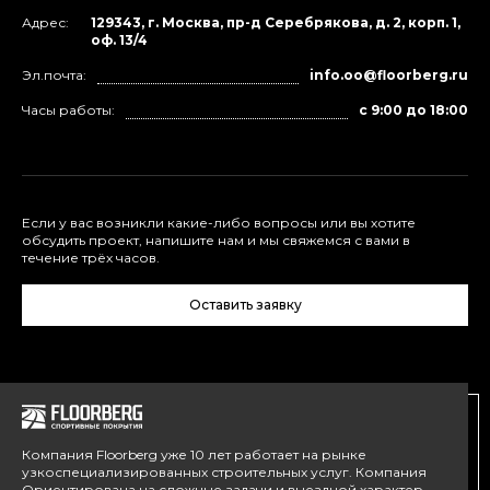
Адрес:
129343, г. Москва, пр-д Серебрякова, д. 2, корп. 1,
оф. 13/4
Эл.почта:
info.oo@floorberg.ru
Часы работы:
с 9:00 до 18:00
Если у вас возникли какие-либо вопросы или вы хотите
обсудить проект, напишите нам и мы свяжемся с вами в
течение трёх часов.
Оставить заявку
Компания Floorberg уже 10 лет работает на рынке
узкоспециализированных строительных услуг. Компания
Ориентирована на сложные задачи и выездной характер