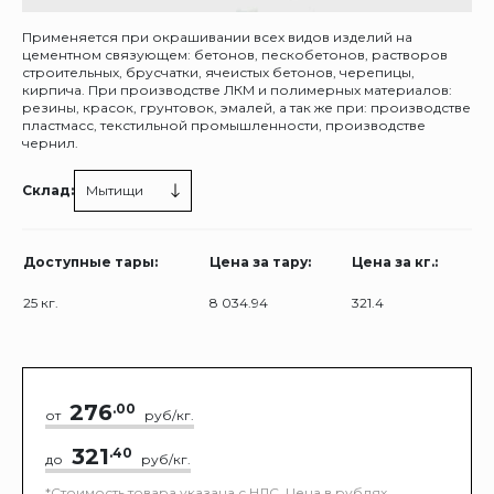
Применяется при окрашивании всех видов изделий на
цементном связующем: бетонов, пескобетонов, растворов
строительных, брусчатки, ячеистых бетонов, черепицы,
кирпича. При производстве ЛКМ и полимерных материалов:
резины, красок, грунтовок, эмалей, а так же при: производстве
пластмасс, текстильной промышленности, производстве
чернил.
Склад:
Мытищи
Доступные тары:
Цена за тару:
Цена за кг.:
25 кг.
8 034.94
321.4
276
.00
от
руб/кг.
321
.40
до
руб/кг.
*Стоимость товара указана с НДС. Цена в рублях