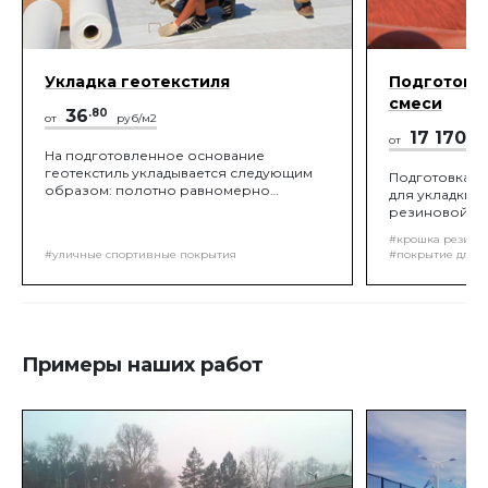
Укладка геотекстиля
Подготовк
смеси
36
.80
от
руб/м2
17 170
.89
от
На подготовленное основание
геотекстиль укладывается следующим
Подготовка п
образом: полотно равномерно
для укладки 
распределяется по грунтовой
резиновой к
поверхности, натягивается и
компонентов в
#крошка резино
выравнивается по всей длине и ширине,
пропорциями
#уличные спортивные покрытия
#покрытие для д
чтобы избежать появления складок.
проектом, пе
Швы фиксируются скобами во
помощи смеси
избежание их заворачивания
доставка мате
покрытия!
Примеры наших работ