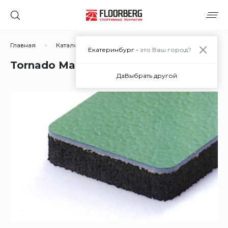
Главная
Каталог решений
Наливные полиуретановые 
Екатеринбург -
это Ваш город?
Tornado Master в Екатеринбурге
Да
Выбрать другой