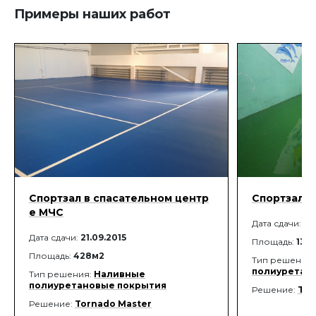
крошки) в спортивных залах, на
подложек пер
Примеры наших работ
закрытых тренировочных и игровых
покровных (н
площадках, а также в других
спортивных п
помещениях, где требуется
обеспечение акустического комфорта
(коридоры детских дошкольных
учреждений, школ, больниц, библиотек
и т.д.).
Спортзал в спасательном центр
Спортзал 
е МЧС
Дата сдачи:
22
Дата сдачи:
21.09.2015
Площадь:
137
Площадь:
428м2
Тип решения
полиуретан
Тип решения:
Наливные
полиуретановые покрытия
Решение:
Tor
Решение:
Tornado Master