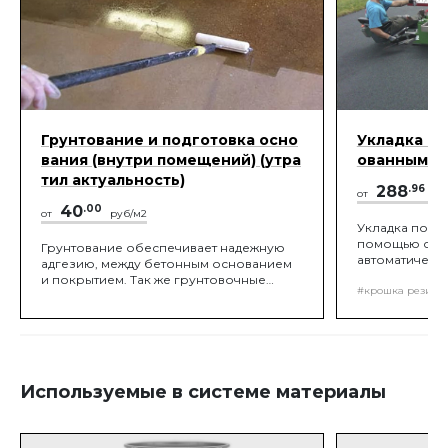
Грунтование и подготовка осно
Укладка п
вания (внутри помещений) (утра
ованным у
тил актуальность)
288
.96
от
ру
40
.00
от
руб/м2
Укладка подл
помощью спе
Грунтование обеспечивает надежную
автоматическ
адгезию, между бетонным основанием
крошки, кото
и покрытием. Так же грунтовочные
определенную
#крошка резино
материалы упрочняют, запечатывают
будущей подл
поры и обеспыливают верхний слой
вращающими 
бетона. Грунтование выполняется при
постоянно на
помощи молярного валика, либо
шпателем на "нет", на 2 слоя.
Используемые в системе материалы