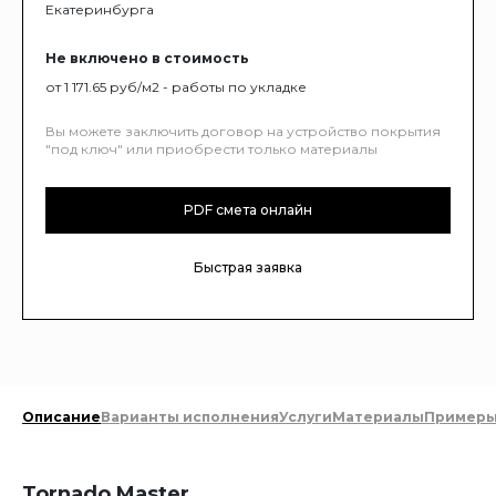
Екатеринбурга
Не включено в стоимость
от 1 171.65 руб/м2 - работы по укладке
Вы можете заключить договор на устройство покрытия
"под ключ" или приобрести только материалы
PDF смета онлайн
Быстрая заявка
Описание
Варианты исполнения
Услуги
Материалы
Пример
Tornado Master