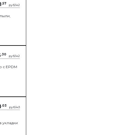
1
.57
руб/м2
 пыли,
6
.30
руб/м2
о с EPDM
1
.03
руб/м3
,
а укладки