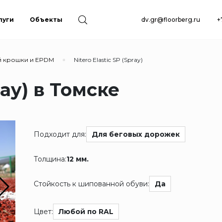
луги
Объекты
dv.gr@floorberg.ru
+
й крошки и EPDM
Nitero Elastic SP (Spray)
ray) в Томске
Подходит для:
Для беговых дорожек
Толщина:
12 мм.
Стойкость к шипованной обуви:
Да
Цвет:
Любой по RAL