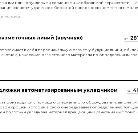
азными или корундовыми сегментами необходимой зернистости). Ц
ания является удаление с бетонной поверхности цементного моло
енку на бетонной поверхности, которая препятствует монолитному
ые покрытия
рытия и основы.
разметочных линий (вручную)
28
от
от включает в себя первоначальную разметку будущих линий, обкле
 скотчем, нанесение разметочного материала по определенным гр
дложки автоматизированным укладчиком
4
от
ки производится с помощью специального оборудования, автоматич
овой крошки, который в свою очередь задает определенную толщин
щей подложки укладывая материал вращающими движениями с помо
етой рабочей рейки