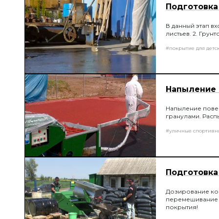
Подготовка
В данный этап вх
листьев. 2. Грун
#покрытие для детс
Напыление 
Напыление пове
гранулами. Рас
#уличные спортивн
Подготовка
Дозирование ко
перемешивание п
покрытия!