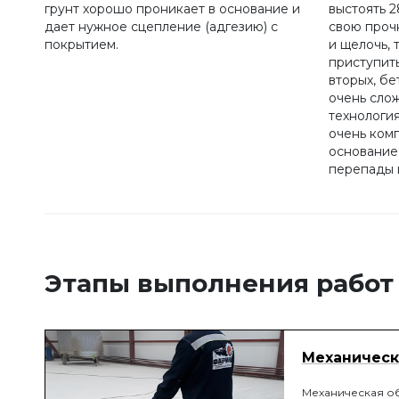
грунт хорошо проникает в основание и
выстоять 2
дает нужное сцепление (адгезию) с
свою прочн
покрытием.
и щелочь, 
приступить
вторых, б
очень сло
технология
очень ком
основание
перепады 
Этапы выполнения работ
Механическ
Механическая о