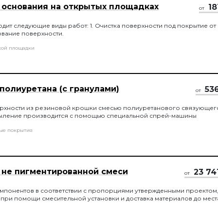
 основания на открытых площадках
18
от
одит следующие виды работ: 1. Очистка поверхности под покрытие от
тование поверхности.
кой площадки
полиуретана (с гранулами)
53
от
рхности из резиновой крошки смесью полиуретанового связующег
пыление производится с помощью специальной спрей-машины
ые покрытия
 не пигментированной смеси
23 74
от
мпонентов в соответствии с пропорциями утвержденными проектом
ри помощи смесительной установки и доставка материалов до мест