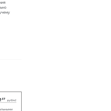
ния
льно
учему
2
.57
руб/м2
альными