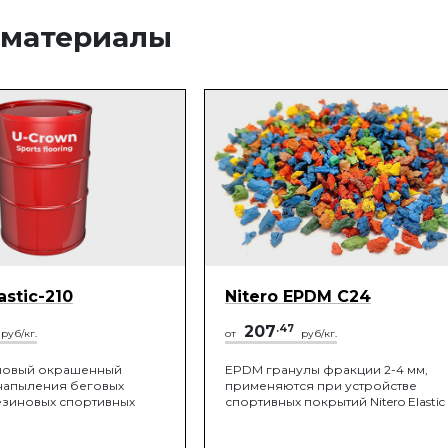
 материалы
astic-210
Nitero EPDM C24
207
.47
руб/кг.
от
руб/кг.
новый окрашенный
EPDM гранулы фракции 2-4 мм,
 напыления беговых
применяются при устройстве
зиновых спортивных
спортивных покрытий Nitero Elastic