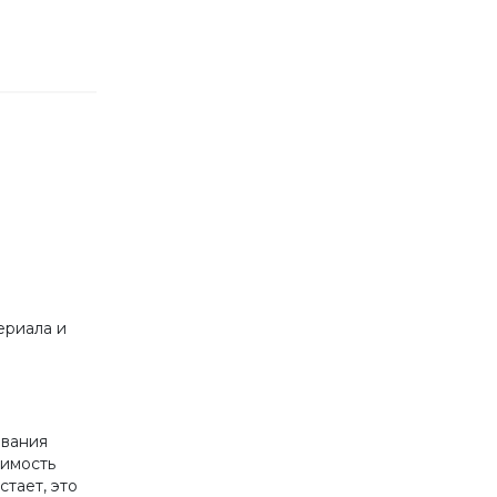
ериала и
ования
оимость
стает, это