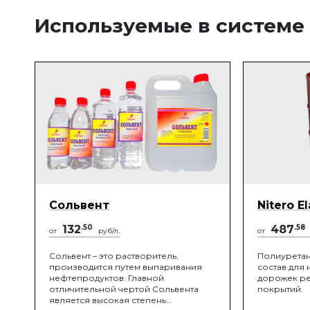
Используемые в системе
Сольвент
Nitero El
132
.50
487
.58
от
руб/л.
от
Сольвент – это растворитель,
Полиурета
производится путем выпаривания
состав для
нефтепродуктов. Главной
дорожек ре
отличительной чертой Сольвента
покрытий.
является высокая степень