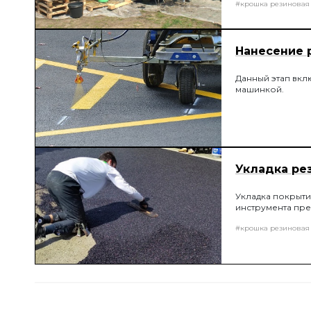
#крошка резиновая
Нанесение 
Данный этап вкл
машинкой.
Укладка ре
Укладка покрыт
инструмента пре
#крошка резиновая