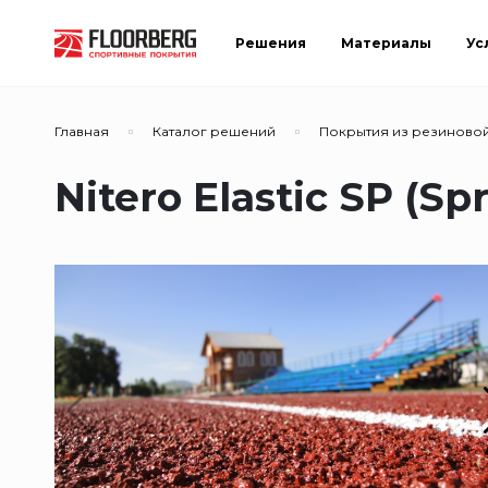
Решения
Материалы
Ус
Главная
Каталог решений
Покрытия из резиново
Nitero Elastic SP (Sp