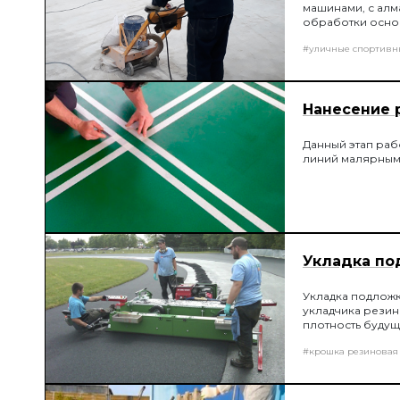
машинами, с алм
обработки основ
образовывает пл
#уличные спортивн
соединению пок
Нанесение 
Данный этап раб
линий малярным
Укладка по
Укладка подлож
укладчика резин
плотность буду
постоянно нагр
#крошка резиновая