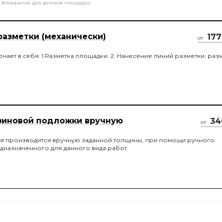
#покрытие для детской площадки
разметки (механически)
177
от
ючает в себя: 1.Разметка площадки. 2. Нанесение линий разметки, ра
зиновой подложки вручную
34
от
ия производится вручную заданной толщины, при помощи ручного
дназначенного для данного вида работ.