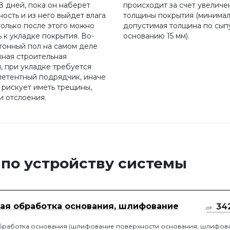
8 дней, пока он наберет
происходит за счет увеличе
ость и из него выйдет влага
толщины покрытия (минима
только после этого можно
допустимая толщина по сып
 к укладке покрытия. Во-
основанию 15 мм).
етонный пол на самом деле
жная строительная
, при укладке требуется
петентный подрядчик, иначе
 рискует иметь трещины,
и отслоения.
 по устройству системы
ая обработка основания, шлифование
34
от
бработка основания (шлифование поверхности основания, шлифов