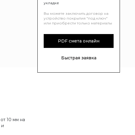
укладке
Вы можете заключить договор на
устройство покрытия "под ключ"
или приобрести только материалы
PDF смета онлайн
Быстрая заявка
от 10 мм на
 и