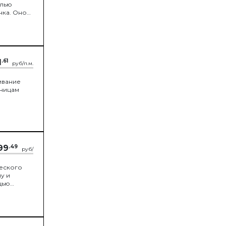
елью
чка. Оно
1
.61
руб/п.м.
ивание
аницам
99
.49
руб/
еского
у и
щью