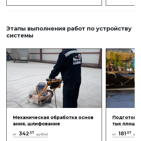
отметить, что
40°C.
нанесения на
обладают спо
испаряться.
Этапы выполнения работ по устройству
системы
Механическая обработка основ
Подготовка
ания, шлифование
тых площа
342
.57
181
.57
от
руб/м2
от
руб