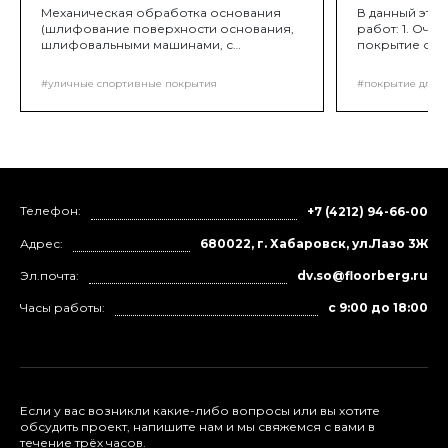
Механическая обработка основания
В данный эта
(шлифование поверхности основания,
работ: 1. Очи
шлифовальными машинами, с
покрытие от пы
алмазными или корундовыми
Грунтование 
сегментами необходимой зернистости).
#уличные спортивные покрытия
#покрытие для д
Целью обработки основания является
удаление с бетонной поверхности
цементного молочка. Оно
образовывает пленку на бетонной
поверхности, которая препятствует
монолитному соединению покрытия и
основы.
Телефон:
+7 (4212) 94-66-00
Адрес:
680022, г. Хабаровск, ул.Лазо 3Ж
Эл.почта:
dv.so@floorberg.ru
Часы работы:
с 9:00 до 18:00
Если у вас возникли какие-либо вопросы или вы хотите
обсудить проект, напишите нам и мы свяжемся с вами в
течение трёх часов.