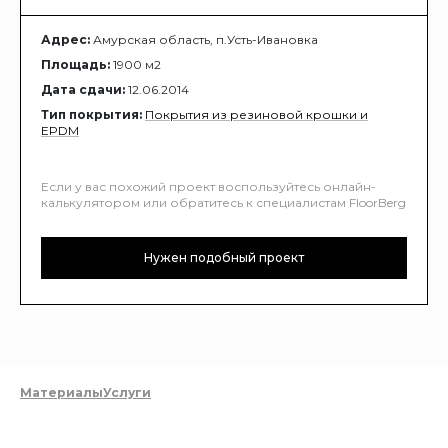
Адрес:
Амурская область, п.Усть-Ивановка
Площадь:
1900 м2
Дата сдачи:
12.06.2014
Тип покрытия:
Покрытия из резиновой крошки и
EPDM
Если у вас похожий проект воспользуйтесь онлайн-
калькулятором или обратитесь к специалистам FloorBerg
Нужен подобный проект
Материалы
Услуги