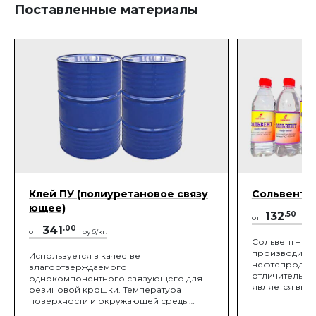
Поставленные материалы
Клей ПУ (полиуретановое связу
Сольвент
ющее)
132
.50
от
руб/
341
.00
от
руб/кг.
Сольвент – эт
производится
Используется в качестве
нефтепродукт
влагоотверждаемого
отличительно
однокомпонентного связующего для
является выс
резиновой крошки. Температура
самых разноо
поверхности и окружающей среды
материалов. 
должна быть не менее 10°C и не более