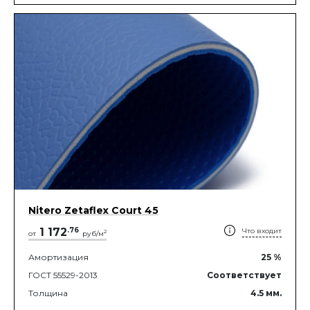
Nitero Zetaflex Court 45
1 172
.
76
Что входит
2
от
руб/м
Амортизация
25
%
ГОСТ 55529-2013
Соответствует
Толщина
4.5
мм.