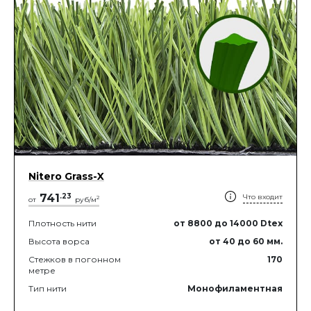
Nitero Grass-X
741
.
23
Что входит
2
от
руб/м
Плотность нити
от 8800
до 14000
Dtex
Высота ворса
от 40
до 60
мм.
Стежков в погонном
170
метре
Тип нити
Монофиламентная