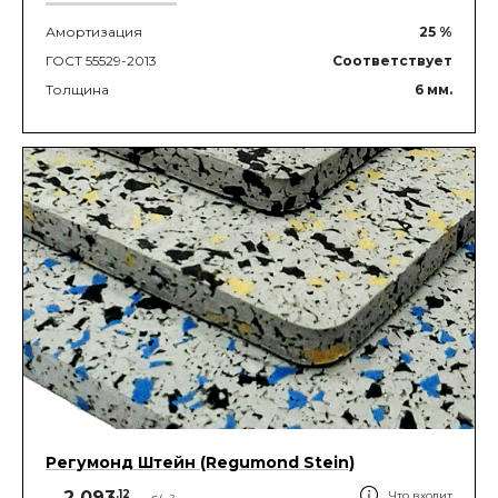
Амортизация
25
%
ГОСТ 55529-2013
Соответствует
Толщина
6
мм.
Регумонд Штейн (Regumond Stein)
2 093
.
12
Что входит
2