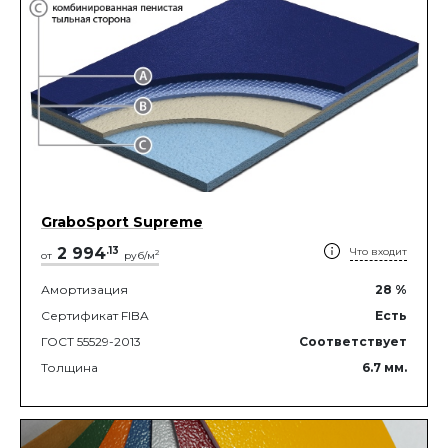
GraboSport Supreme
2 994
.
13
Что входит
2
от
руб/м
Амортизация
28
%
Сертификат FIBA
Есть
ГОСТ 55529-2013
Соответствует
Толщина
6.7
мм.