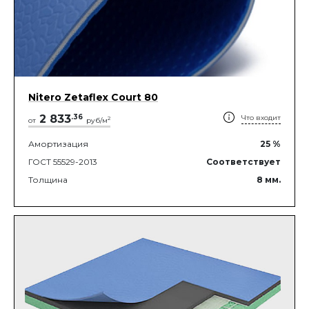
Nitero Zetaflex Court 80
2 833
.
36
Что входит
2
от
руб/м
Амортизация
25
%
ГОСТ 55529-2013
Соответствует
Толщина
8
мм.