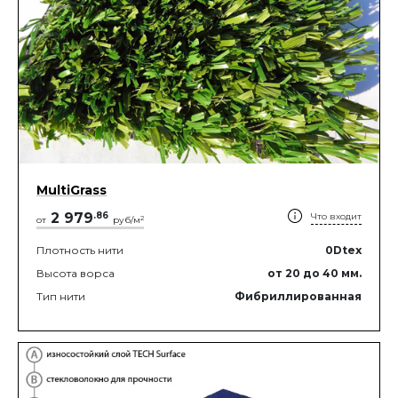
MultiGrass
2 979
.
86
Что входит
2
от
руб/м
Плотность нити
0
Dtex
Высота ворса
от 20
до 40
мм.
Тип нити
Фибриллированная