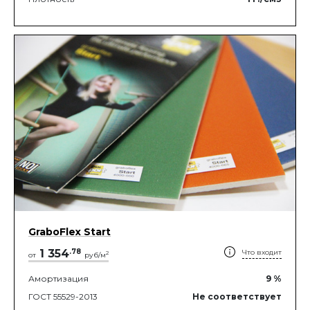
GraboFlex Start
1 354
.
78
Что входит
2
от
руб/м
Амортизация
9
%
ГОСТ 55529-2013
Не соответствует