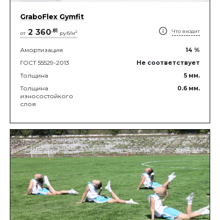
GraboFlex Gymfit
2 360
.
81
Что входит
2
от
руб/м
Амортизация
14
%
ГОСТ 55529-2013
Не соответствует
Толщина
5
мм.
Толщина
0.6
мм.
износостойкого
слоя