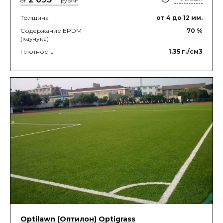
от
руб/м
Толщина
от 4
до 12
мм.
Содержание EPDM
70
%
(каучука)
Плотность
1.35
г./см3
Optilawn (Оптилон) Optigrass