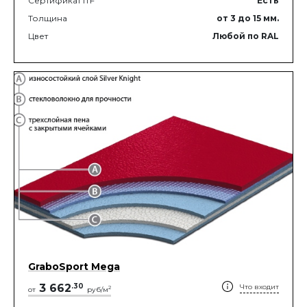
Сертификат ITF
Есть
Толщина
от 3
до 15
мм.
Цвет
Любой по RAL
GraboSport Mega
3 662
.
30
Что входит
2
от
руб/м