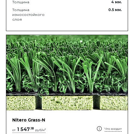
Толщина
4
мм.
Толщина
0.5
мм.
износостойкого
слоя
Nitero Grass-N
1 547
.
18
Что входит
2
от
руб/м