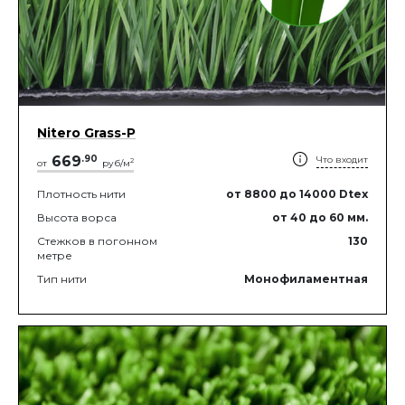
Nitero Grass-P
669
.
90
Что входит
2
от
руб/м
Плотность нити
от 8800
до 14000
Dtex
Высота ворса
от 40
до 60
мм.
Стежков в погонном
130
метре
Тип нити
Монофиламентная