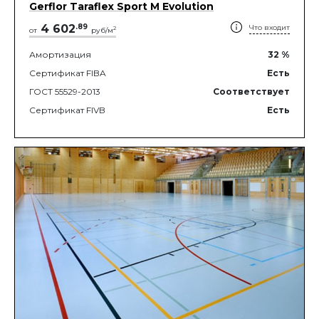
Gerflor Taraflex Sport M Evolution
4 602
.
89
Что входит
2
от
руб/м
Амортизация
32
%
Сертификат FIBA
Есть
ГОСТ 55529-2013
Соответствует
Сертификат FIVB
Есть