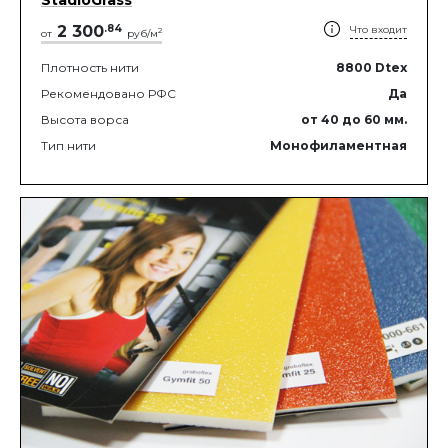
2 300
.
84
Что входит
2
от
руб/м
Плотность нити
8800
Dtex
Рекомендовано РФС
Да
Высота ворса
от 40
до 60
мм.
Тип нити
Монофиламентная