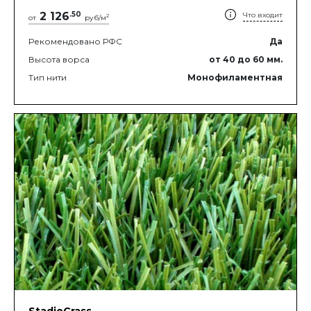
2 126
.
50
Что входит
2
от
руб/м
Рекомендовано РФС
Да
Высота ворса
от 40
до 60
мм.
Тип нити
Монофиламентная
StadioGrass