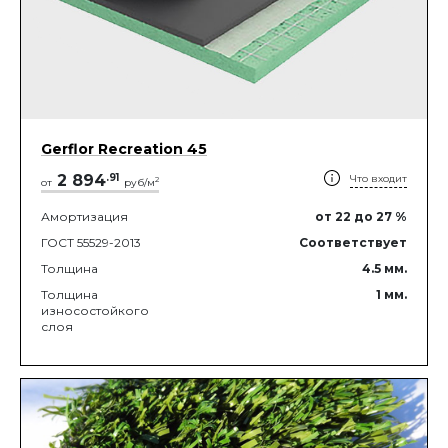
Gerflor Recreation 45
2 894
.
91
Что входит
2
от
руб/м
Амортизация
от 22
до 27
%
ГОСТ 55529-2013
Соответствует
Толщина
4.5
мм.
Толщина
1
мм.
износостойкого
слоя