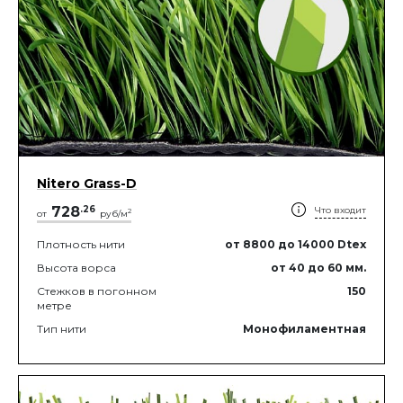
Nitero Grass-D
728
.
26
Что входит
2
от
руб/м
Плотность нити
от 8800
до 14000
Dtex
Высота ворса
от 40
до 60
мм.
Стежков в погонном
150
метре
Тип нити
Монофиламентная