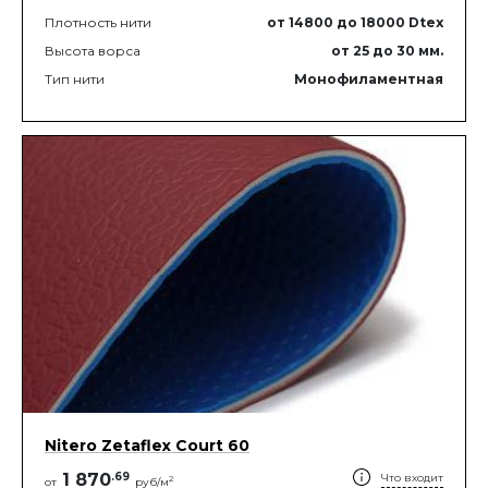
Плотность нити
от 14800
до 18000
Dtex
Высота ворса
от 25
до 30
мм.
Тип нити
Монофиламентная
Nitero Zetaflex Court 60
1 870
.
69
Что входит
2
от
руб/м