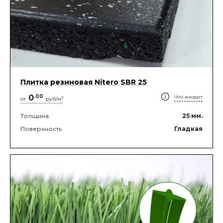
Плитка резиновая Nitero SBR 25
0
.
00
Что входит
2
от
руб/м
Толщина
25
мм.
Поверхность
Гладкая