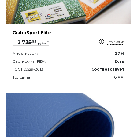
GraboSport Elite
2 735
.
93
Что входит
2
от
руб/м
Амортизация
27
%
Сертификат FIBA
Есть
ГОСТ 55529-2013
Соответствует
Толщина
6
мм.