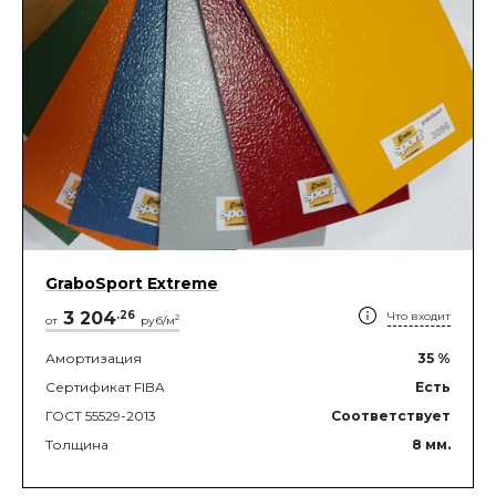
GraboSport Extreme
3 204
.
26
Что входит
2
от
руб/м
Амортизация
35
%
Сертификат FIBA
Есть
ГОСТ 55529-2013
Соответствует
Толщина
8
мм.