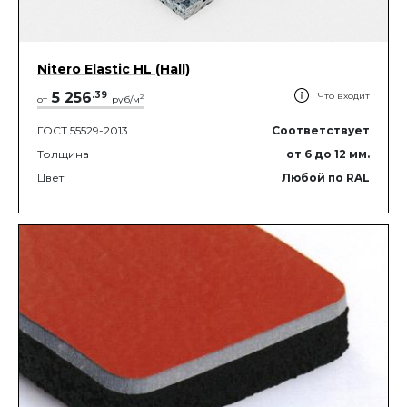
Nitero Elastic HL (Hall)
5 256
.
39
Что входит
2
от
руб/м
ГОСТ 55529-2013
Соответствует
Толщина
от 6
до 12
мм.
Цвет
Любой по RAL