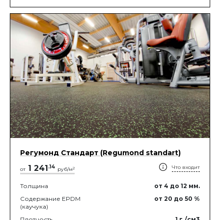
Регумонд Стандарт (Regumond standart)
1 241
.
14
Что входит
2
от
руб/м
Толщина
от 4
до 12
мм.
Содержание EPDM
от 20
до 50
%
(каучука)
Плотность
1
г./см3