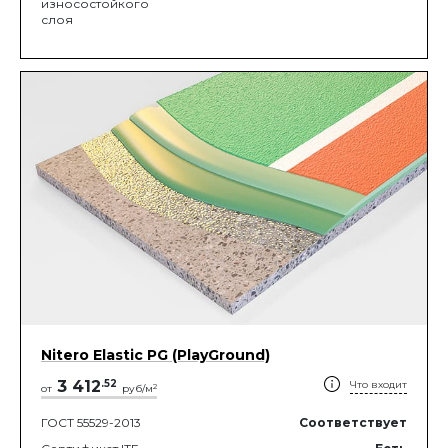
износостойкого
слоя
Nitero Elastic PG (PlayGround)
3 412
.
52
Что входит
2
от
руб/м
ГОСТ 55529-2013
Соответствует