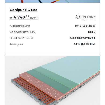
Conipur HG Eco
4 749
.
32
Что входит
2
от
руб/м
Амортизация
от 21
до 35
%
Сертификат FIBA
Есть
ГОСТ 55529-2013
Соответствует
Толщина
от 6
до 10
мм.