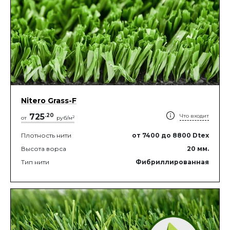
Nitero Grass-F
725
.
20
Что входит
2
от
руб/м
Плотность нити
от 7400
до 8800
Dtex
Высота ворса
20
мм.
Тип нити
Фибриллированная