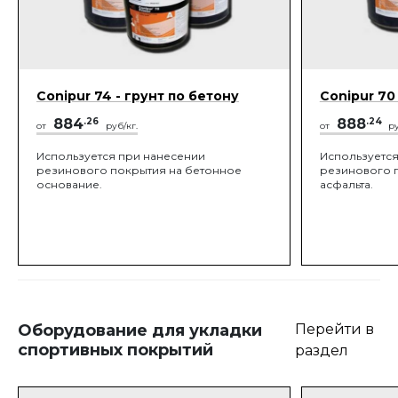
Conipur 74 - грунт по бетону
Conipur 70
884
.26
888
.24
от
руб/кг.
от
ру
Используется при нанесении
Используется
резинового покрытия на бетонное
резинового п
основание.
асфальта.
Оборудование для укладки
Перейти в
спортивных покрытий
раздел