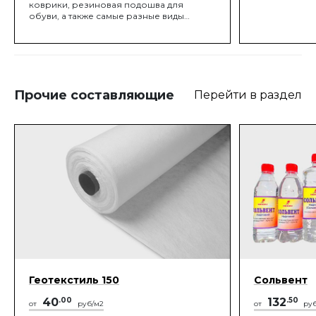
коврики, резиновая подошва для
обуви, а также самые разные виды
звукоизоляционных покрытий на
основе резины. Кроме того, из такой
крошки часто изготавливают покрытия,
обладающие поглощающими вибрацию
свойствами.
Прочие составляющие
Перейти в раздел
Геотекстиль 150
Сольвент
40
.00
132
.50
от
руб/м2
от
руб