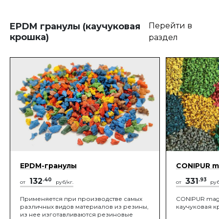
материалов: 
пластмасс, текстильной
эмалей. Поми
промышленности, производстве
при производ
чернил.
EPDM гранулы (каучуковая
Перейти в
крошка)
раздел
EPDM-гранулы
CONIPUR ma
132
.40
331
.93
от
руб/кг.
от
руб
Применяется при производстве самых
CONIPUR magi
различных видов материалов из резины,
каучуковая к
из нее изготавливаются резиновые