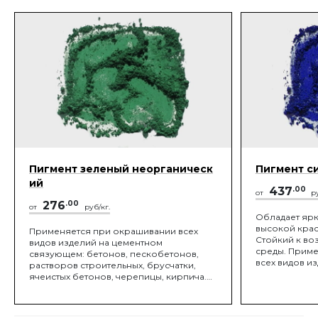
Пигмент зеленый неорганическ
Пигмент с
ий
437
.00
от
ру
276
.00
от
руб/кг.
Обладает ярк
высокой кра
Применяется при окрашивании всех
Стойкий к в
видов изделий на цементном
среды. Прим
связующем: бетонов, пескобетонов,
всех видов и
растворов строительных, брусчатки,
связующем: б
ячеистых бетонов, черепицы, кирпича.
растворов ст
При производстве ЛКМ и полимерных
ячеистых бет
материалов: резины, красок, грунтовок,
При произво
эмалей, а так же при: производстве