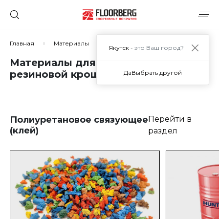
Главная
Материалы
Материалы для покрытий из рези
Якутск -
это Ваш город?
Материалы для покрытий из
резиновой крошки
Да
Выбрать другой
Полиуретановое связующее
Перейти в
(клей)
раздел