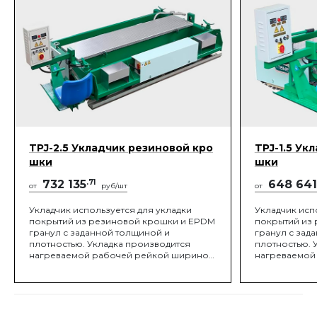
TPJ-2.5 Укладчик резиновой кро
TPJ-1.5 Ук
шки
шки
732 135
.71
648 641
от
руб/шт
от
Укладчик используется для укладки
Укладчик исп
покрытий из резиновой крошки и EPDM
покрытий из
гранул с заданной толщиной и
гранул с зад
плотностью. Укладка производится
плотностью. 
нагреваемой рабочей рейкой шириной
нагреваемой
2,5 метра.
1,5 метра.