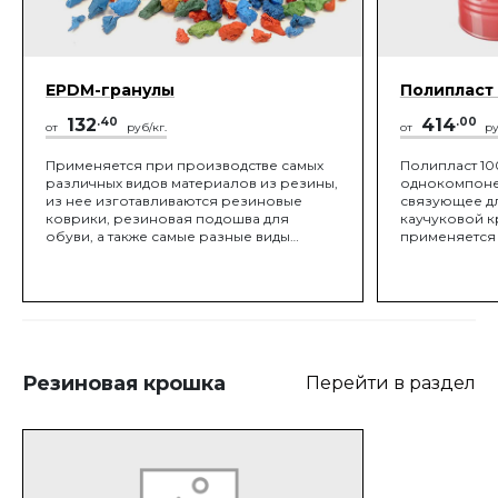
EPDM-гранулы
Полипласт
132
.40
414
.00
от
руб/кг.
от
ру
Применяется при производстве самых
Полипласт 10
различных видов материалов из резины,
однокомпоне
из нее изготавливаются резиновые
связующее д
коврики, резиновая подошва для
каучуковой к
обуви, а также самые разные виды
применяется 
звукоизоляционных покрытий на
для резиновы
основе резины. Кроме того, из такой
фракциониро
крошки часто изготавливают покрытия,
крошек при 
обладающие поглощающими вибрацию
пористых упр
свойствами.
пола внутри 
и спортивных
площадок, бе
травмобезоп
Резиновая крошка
Перейти в раздел
лестницах и 
содержания 
сельскохозяйс