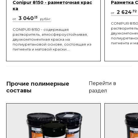
Conipur 8150 - разметочная крас
Разметка C
ка
2 624
.72
от
3 040
.13
от
руб/кг.
CONIPUR 8150
растворитель
CONIPUR 8150 - содержащая
двухкомпонен
растворитель, атмосфероустойчивая,
полиуретанов
двухкомпонентная краска на
пигмента и м
полиуретановой основе, состоящая из
Используется
пигмента и матовой краски.
искусственны
Используется как краска для разметки
покрытий отк
искусственных полиуретановых
площадок.
покрытий открытых спортивных
площадок.
Прочие полимерные
Перейти в
составы
раздел