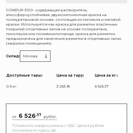
CONIPUR 3100- содержащая растворитель,
атмосфероустойчивая, двухкомпонентная краска на
полиуретановой основе, состоящая из пигмента и матовой
краски. Используется как краска для разметки эластичных
покрытий спортивных залов на основе полиуретана,
линолеума или поливинилхлорида. краска для разметки,
предназначена для нанесения разметки в спортивных залах
(закрытых помещениях).
Склад:
Москва
Доступные тары:
Цена за тару:
Цена за кг.:
0.5 кг.
3 263.18
6 526.37
6 526
.37
от
руб/кг.
*Стоимость товара указана с НДС. Цена в рублях
посчитана по курсу ЦБ.