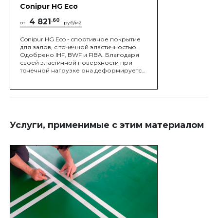
Conipur HG Eco
4 821
.60
от
руб/м2
Conipur HG Eco - cпортивное покрытие
для залов, с точечной эластичностью.
Одобрено IHF, BWF и FIBA. Благодаря
своей эластичной поверхности при
точечной нагрузке она деформируется,
повторяя форму нагруженного
объекта.
Услуги, применимые с этим материалом