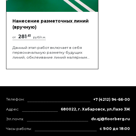
Нанесение разметочных линий
(вручную)
281
.61
от
руб/п.м.
Данный этап работ включает в себя
первоначальную разметку будущих
линий, обклеивание линий малярным
скотчем, нанесение разметочного
материала по определенным границам
Телефон:
+7 (4212) 94-66-00
Адрес:
680022, г. Хабаровск, ул.Лазо 3Ж
Эл.почта:
dv.qj@floorberg.ru
Часы работы:
с 9:00 до 18:00