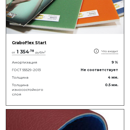
GraboFlex Start
1 354
.
78
Что входит
2
от
руб/м
Амортизация
9
%
ГОСТ 55529-2013
Не соответствует
Толщина
4
мм.
Толщина
0.5
мм.
износостойкого
слоя