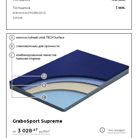
Толщина
1
мм.
износостойкого
слоя
GraboSport Supreme
3 028
.
47
Что входит
2
от
руб/м