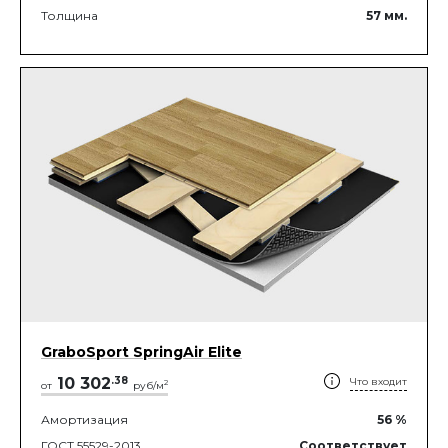
Толщина
57
мм.
GraboSport SpringAir Elite
10 302
.
38
Что входит
2
от
руб/м
Амортизация
56
%
ГОСТ 55529-2013
Соответствует