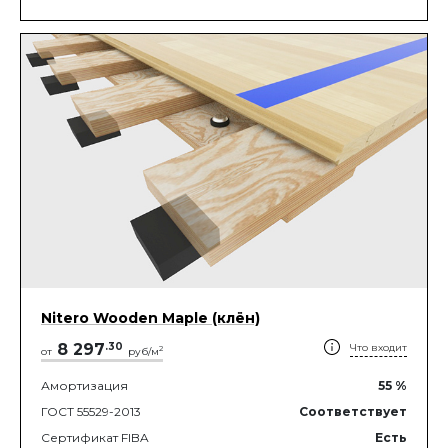
Nitero Wooden Maple (клён)
8 297
.
30
Что входит
2
от
руб/м
Амортизация
55
%
ГОСТ 55529-2013
Соответствует
Сертификат FIBA
Есть