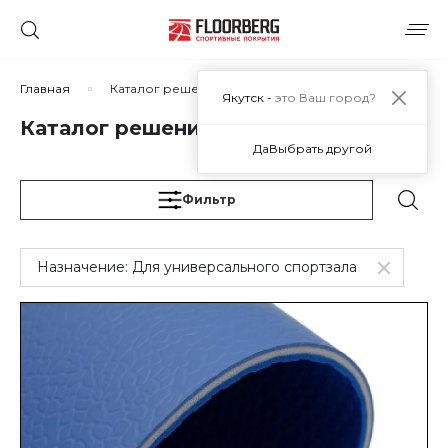
Сортировать по:
Главная
Каталог решений
Якутск -
это Ваш город?
Каталог решений
Да
Выбрать другой
Сбросить
Применить
Фильтр
Назначение:
Для универсального спортзала