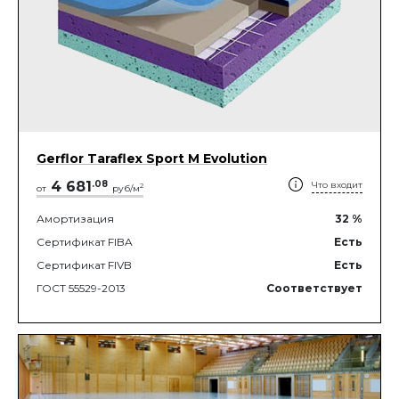
Gerflor Taraflex Sport M Evolution
4 681
.
08
Что входит
2
от
руб/м
Амортизация
32
%
Сертификат FIBA
Есть
Сертификат FIVB
Есть
ГОСТ 55529-2013
Соответствует