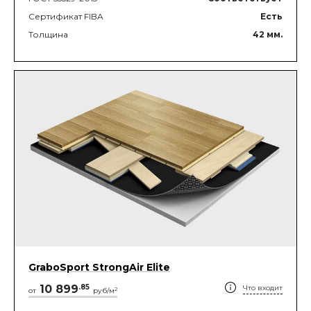
Сертификат FIBA
Есть
Толщина
42
мм.
GraboSport StrongAir Elite
10 899
.
85
Что входит
2
от
руб/м