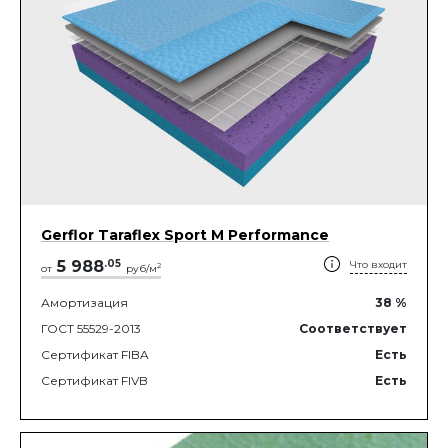
Gerflor Taraflex Sport M Performance
5 988
.
05
Что входит
2
от
руб/м
Амортизация
38
%
ГОСТ 55529-2013
Соответствует
Сертификат FIBA
Есть
Сертификат FIVB
Есть