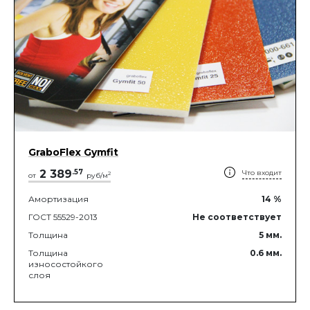
GraboFlex Gymfit
2 389
.
57
Что входит
2
от
руб/м
Амортизация
14
%
ГОСТ 55529-2013
Не соответствует
Толщина
5
мм.
Толщина
0.6
мм.
износостойкого
слоя