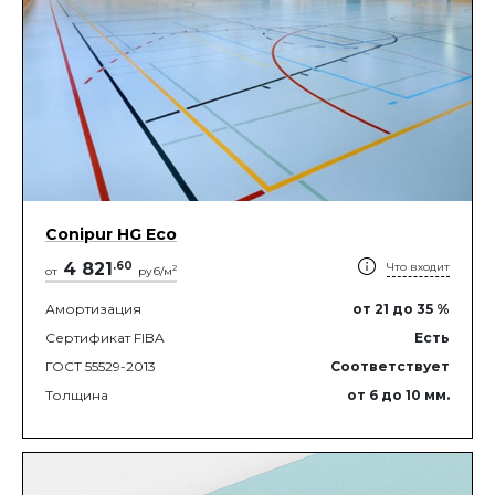
Conipur HG Eco
4 821
.
60
Что входит
2
от
руб/м
Амортизация
от 21
до 35
%
Сертификат FIBA
Есть
ГОСТ 55529-2013
Соответствует
Толщина
от 6
до 10
мм.