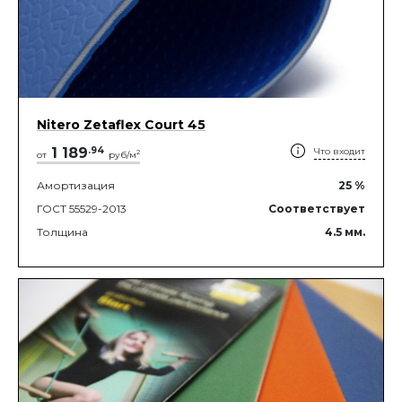
Nitero Zetaflex Court 45
1 189
.
94
Что входит
2
от
руб/м
Амортизация
25
%
ГОСТ 55529-2013
Соответствует
Толщина
4.5
мм.