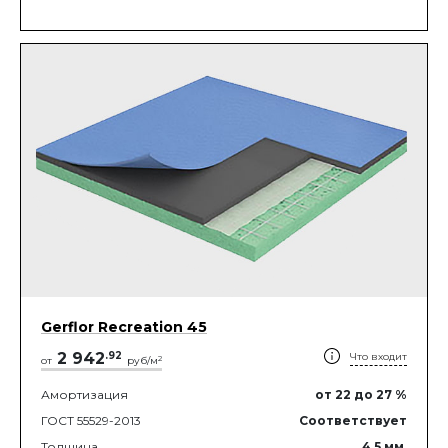
Gerflor Recreation 45
2 942
.
92
Что входит
2
от
руб/м
Амортизация
от 22
до 27
%
ГОСТ 55529-2013
Соответствует
Толщина
4.5
мм.