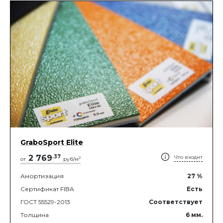
GraboSport Elite
2 769
.
37
Что входит
2
от
руб/м
Амортизация
27
%
Сертификат FIBA
Есть
ГОСТ 55529-2013
Соответствует
Толщина
6
мм.