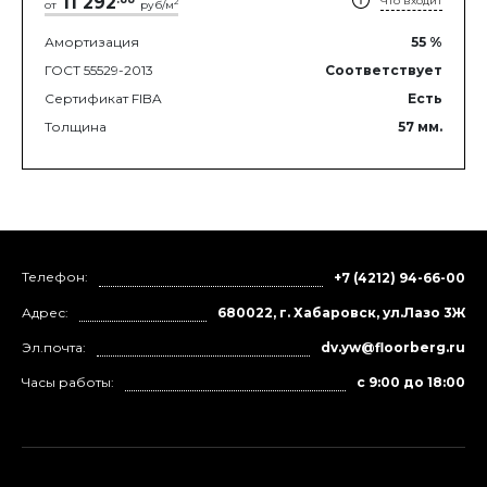
11 292
Что входит
2
от
руб/м
Амортизация
55
%
ГОСТ 55529-2013
Соответствует
Сертификат FIBA
Есть
Толщина
57
мм.
Телефон:
+7 (4212) 94-66-00
Адрес:
680022, г. Хабаровск, ул.Лазо 3Ж
Эл.почта:
dv.yw@floorberg.ru
Часы работы:
с 9:00 до 18:00