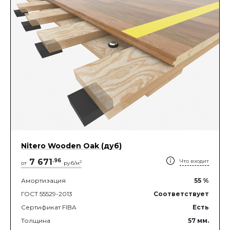
Nitero Wooden Oak (дуб)
7 671
.
96
Что входит
2
от
руб/м
Амортизация
55
%
ГОСТ 55529-2013
Соответствует
Сертификат FIBA
Есть
Толщина
57
мм.