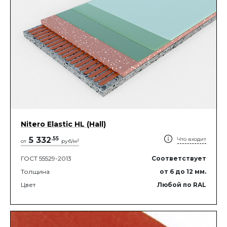
Nitero Elastic HL (Hall)
5 332
.
55
Что входит
2
от
руб/м
ГОСТ 55529-2013
Соответствует
Толщина
от 6
до 12
мм.
Цвет
Любой по RAL