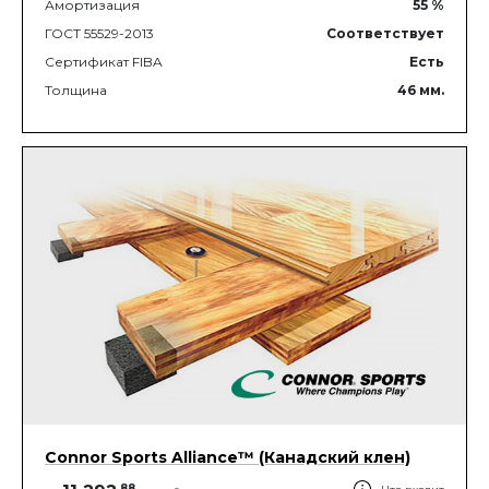
Амортизация
55
%
ГОСТ 55529-2013
Соответствует
Сертификат FIBA
Есть
Толщина
46
мм.
Connor Sports Alliance™ (Канадский клен)
.
88