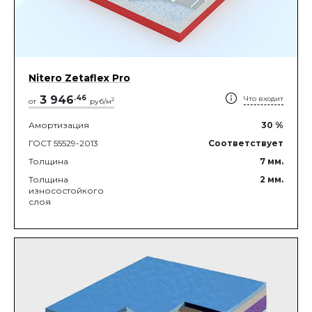
Nitero Zetaflex Pro
3 946
.
46
Что входит
2
от
руб/м
Амортизация
30
%
ГОСТ 55529-2013
Соответствует
Толщина
7
мм.
Толщина
2
мм.
износостойкого
слоя