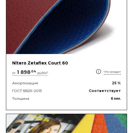
Nitero Zetaflex Court 60
1 898
.
04
Что входит
2
от
руб/м
Амортизация
25
%
ГОСТ 55529-2013
Соответствует
Толщина
6
мм.