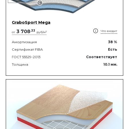
GraboSport Mega
3 708
.
33
Что входит
2
от
руб/м
Амортизация
38
%
Сертификат FIBA
Есть
ГОСТ 55529-2013
Соответствует
Толщина
10.1
мм.