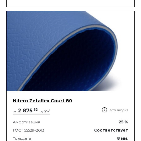
Nitero Zetaflex Court 80
2 875
.
62
Что входит
2
от
руб/м
Амортизация
25
%
ГОСТ 55529-2013
Соответствует
Толщина
8
мм.