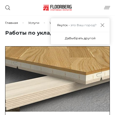
Главная
Услуги
Укладка спортивного паркета
Раб
Якутск -
это Ваш город?
Работы по укладке паркета
Да
Выбрать другой