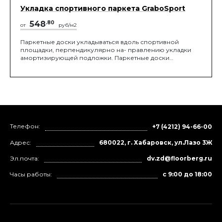
Укладка спортивного паркета GraboSport
548
.80
от
руб/м2
Паркетные доски укладываться вдоль спортивной
площадки, перпендикулярно на- правлению укладки
амортизирующей подложки. Паркетные доски
приклеивают к основанию и друг к другу (в продольном
и поперечном направлениях).
Телефон:
+7 (4212) 94-66-00
Адрес:
680022, г. Хабаровск, ул.Лазо 3Ж
Эл.почта:
dv.zd@floorberg.ru
Часы работы:
с 9:00 до 18:00