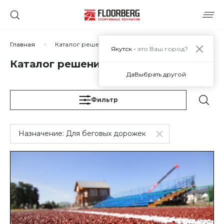
Сортировать по:
Главная
Каталог решений
Якутск -
это Ваш город?
Каталог решений
Да
Выбрать другой
Сбросить
Применить
Фильтр
Назначение:
Для беговых дорожек