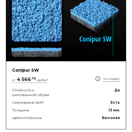
Conipur SW
4 566
.
76
Что входит
2
от
руб/м
Стойкость к
Да
шипованной обуви
Сертификат IAAF
Есть
Толщина
13
мм.
Цветостойкость
Высокая