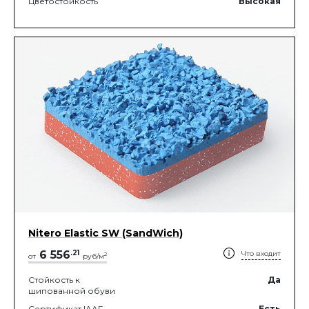
Цветостойкость
Высокая
Nitero Elastic SW (SandWich)
6 556
.
21
Что входит
2
от
руб/м
Стойкость к
Да
шипованной обуви
Сертификат IAAF
Есть