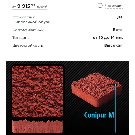
9 915
.
93
Что входит
2
от
руб/м
Стойкость к
Да
шипованной обуви
Сертификат IAAF
Есть
Толщина
от 10
до 14
мм.
Цветостойкость
Высокая