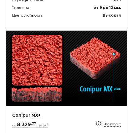
Толщина
от 9
до 12
мм.
Цветостойкость
Высокая
Conipur MX+
8 329
.
77
Что входит
2
от
руб/м