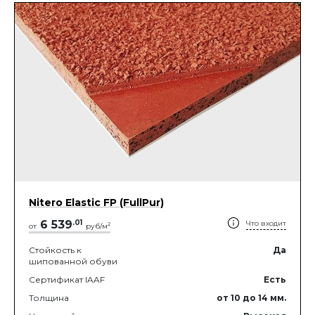
Nitero Elastic FP (FullPur)
6 539
.
01
Что входит
2
от
руб/м
Стойкость к
Да
шипованной обуви
Сертификат IAAF
Есть
Толщина
от 10
до 14
мм.