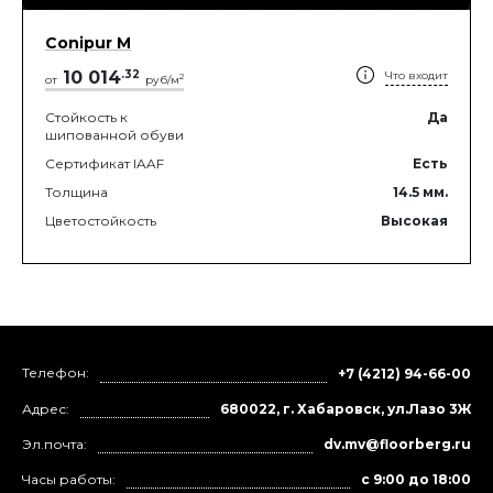
Conipur M
10 014
.
32
Что входит
2
от
руб/м
Стойкость к
Да
шипованной обуви
Сертификат IAAF
Есть
Толщина
14.5
мм.
Цветостойкость
Высокая
Телефон:
+7 (4212) 94-66-00
Адрес:
680022, г. Хабаровск, ул.Лазо 3Ж
Эл.почта:
dv.mv@floorberg.ru
Часы работы:
с 9:00 до 18:00