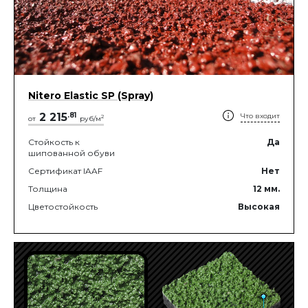
Nitero Elastic SP (Spray)
2 215
.
81
Что входит
2
от
руб/м
Стойкость к
Да
шипованной обуви
Сертификат IAAF
Нет
Толщина
12
мм.
Цветостойкость
Высокая