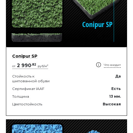
Conipur SP
2 990
.
82
Что входит
2
от
руб/м
Стойкость к
Да
шипованной обуви
Сертификат IAAF
Есть
Толщина
13
мм.
Цветостойкость
Высокая