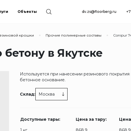
луги
Объекты
dv.zs@floorberg.ru
+7
резиновой крошки
Прочие полимерные составы
Conipur 7
о бетону в Якутске
Используется при нанесении резинового покрытия
бетонное основание.
Склад:
Москва
Доступные тары:
Цена за тару:
Цена 
1 кг.
868.9
868.9