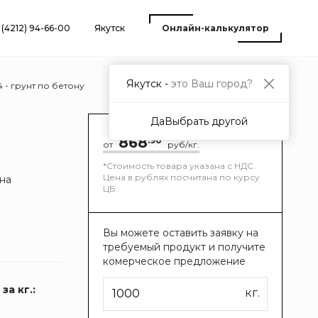
 (4212) 94-66-00
Якутск
Онлайн-калькулятор
Якутск -
это Ваш город?
4 - грунт по бетону
Да
Выбрать другой
868
.90
от
руб/кг.
*Стоимость товара указана с НДС.
Цена в рублях посчитана по курсу
 на
ЦБ.
Вы можете оставить заявку на
требуемый продукт и получите
комерческое предложение
за кг.:
кг.