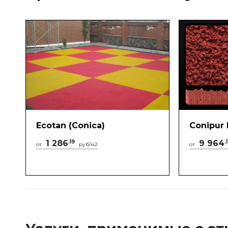
Ecotan (Conica)
Conipur
1 286
.19
9 964
.
от
руб/м2
от