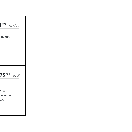
1
.57
руб/м2
 пыли,
75
.73
руб/
ого
шенной
ью