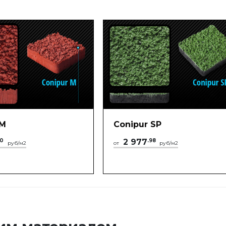
 M
Conipur SP
10
2 977
.98
руб/м2
от
руб/м2