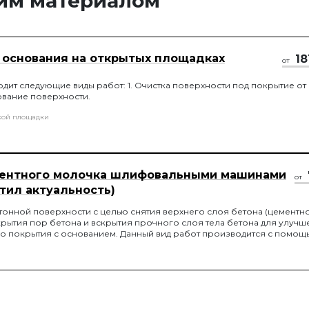
тим материалом
 основания на открытых площадках
18
от
одит следующие виды работ: 1. Очистка поверхности под покрытие от
тование поверхности.
кой площадки
ментного молочка шлифовальными машинами
от
тил актуальность)
онной поверхности с целью снятия верхнего слоя бетона (цементн
крытия пор бетона и вскрытия прочного слоя тела бетона для улуч
о покрытия с основанием. Данный вид работ производится с помощ
ашин с применением алмазных сегментов требуемой зернистости