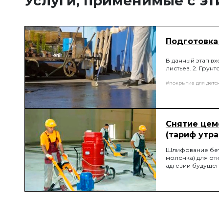
Услуги, применимые с э
Подготовка
В данный этап вх
листьев. 2. Грун
#покрытие для детс
Снятие це
(тариф утра
Шлифование бет
молочка) для от
адгезии будущег
шлифовальных м