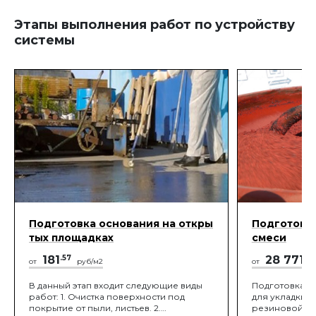
Этапы выполнения работ по устройству
системы
Подготовка основания на откры
Подготовк
тых площадках
смеси
181
.57
28 771
.05
от
руб/м2
от
В данный этап входит следующие виды
Подготовка п
работ: 1. Очистка поверхности под
для укладки 
покрытие от пыли, листьев. 2.
резиновой к