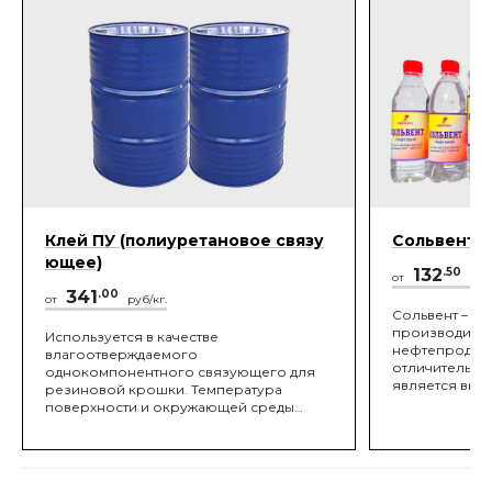
Клей ПУ (полиуретановое связу
Сольвент
ющее)
132
.50
от
руб/
341
.00
от
руб/кг.
Сольвент – эт
производится
Используется в качестве
нефтепродукт
влагоотверждаемого
отличительно
однокомпонентного связующего для
является выс
резиновой крошки. Температура
самых разноо
поверхности и окружающей среды
материалов. 
должна быть не менее 10°C и не более
отметить, что
40°C.
нанесения на
обладают спо
испаряться.