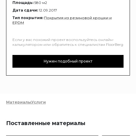
Площадь:
580 м2
Дата сдачи:
12.09.2017
Тип покрытия:
Покрытия из резиновой крошки и
EPDM
Если у вас похожий проект воспользуйтесь онлайн-
калькулятором или обратитесь к специалистам FloorBerg
Нужен подобный проект
Материалы
Услуги
Поставленные материалы