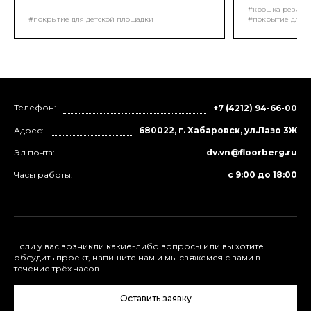
Грунтование поверхности.
компонентов в
#крошка резино
пропорциями
#покрытие для детской площадки
#покрытие для д
проектом, пе
помощи смеси
доставка мате
покрытия!
Телефон:
+7 (4212) 94-66-00
Адрес:
680022, г. Хабаровск, ул.Лазо 3Ж
Эл.почта:
dv.vn@floorberg.ru
Часы работы:
с 9:00 до 18:00
Если у вас возникли какие-либо вопросы или вы хотите
обсудить проект, напишите нам и мы свяжемся с вами в
течение трёх часов.
Оставить заявку