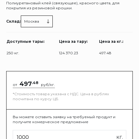
Полиуретановый клей (связующее), красного цвета, для
покрытия из резиновой крошки.
Склад:
Москва
Доступные тары:
Цена за тару:
Цена за кг.:
250 кг.
124 370.23
497.48
497
.48
от
руб/кг.
*Стоимость товара указана с НДС. Цена в рублях
посчитана по курсу ЦБ.
Вы можете оставить заявку на требуемый продукт и
получите комерческое предложение
кг.