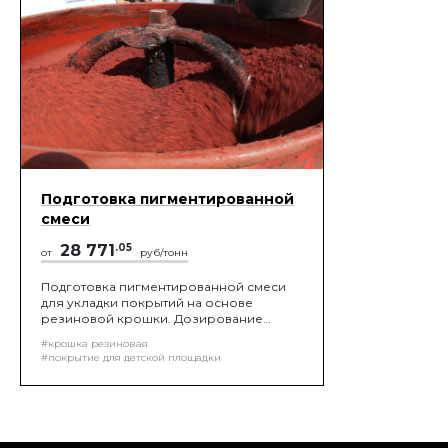
Подготовка пигментированной
смеси
28 771
.05
от
руб/тонн
Подготовка пигментированной смеси
для укладки покрытий на основе
резиновой крошки. Дозирование
компонентов в соответствии с
#крошка резиновая
пропорциями утвержденными
#покрытие для детской площадки
проектом, перемешивание при
помощи смесительной установки и
доставка материалов до места укладки
покрытия!