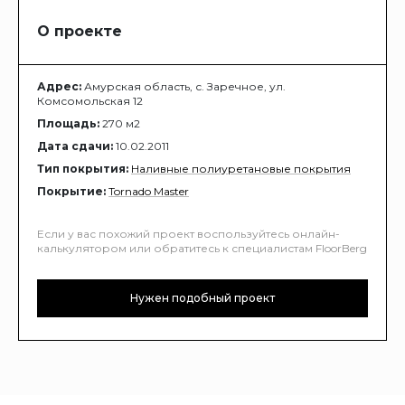
О проекте
Адрес:
Амурская область, с. Заречное, ул.
Комсомольская 12
Площадь:
270 м2
Дата сдачи:
10.02.2011
Тип покрытия:
Наливные полиуретановые покрытия
Покрытие:
Tornado Master
Если у вас похожий проект воспользуйтесь онлайн-
калькулятором или обратитесь к специалистам FloorBerg
Нужен подобный проект