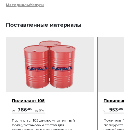
Материалы
Услуги
Поставленные материалы
Полипласт 105
Полиплан 1
786
.00
953
.00
от
руб/кг.
от
руб
Полипласт 105 двухкомпонентный
Полиплан 100
полиуретановый состав для
полиуретанов
приклеивания и последующего
устройства б