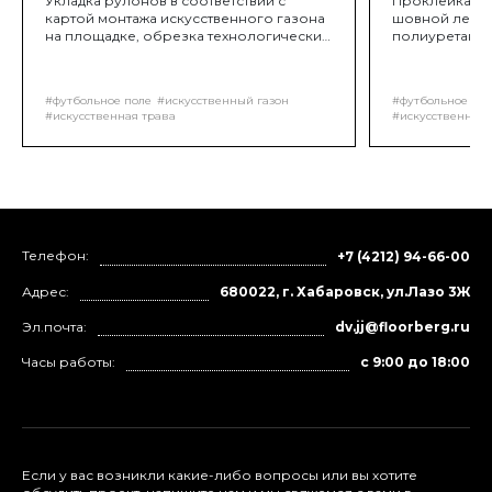
Укладка рулонов в соответствии с
Проклейка ш
картой монтажа искусственного газона
шовной ленты
на площадке, обрезка технологических
полиуретанов
припусков излишнего подложного
краев полотн
материала.
находящейся 
полотен с за
#футбольное поле
#искусственный газон
#футбольное пол
клеевым сост
#искусственная трава
#искусственная 
специального 
Телефон:
+7 (4212) 94-66-00
Адрес:
680022, г. Хабаровск, ул.Лазо 3Ж
Эл.почта:
dv.jj@floorberg.ru
Часы работы:
с 9:00 до 18:00
Если у вас возникли какие-либо вопросы или вы хотите