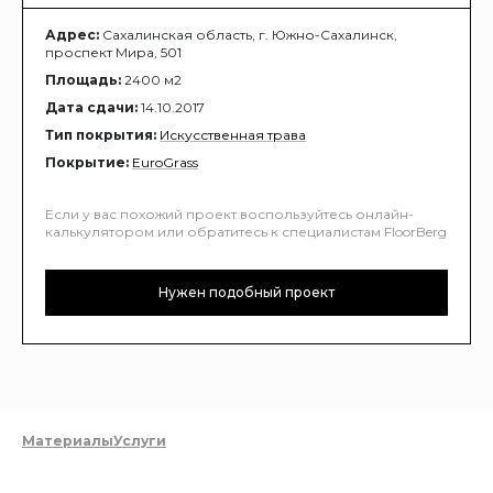
Адрес:
Сахалинская область, г. Южно-Сахалинск,
проспект Мира, 501
Площадь:
2400 м2
Дата сдачи:
14.10.2017
Тип покрытия:
Искусственная трава
Покрытие:
EuroGrass
Если у вас похожий проект воспользуйтесь онлайн-
калькулятором или обратитесь к специалистам FloorBerg
Нужен подобный проект
Материалы
Услуги