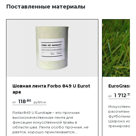
Поставленные материалы
Шовная лента Forbo 849 U Eurot
EuroGrass M
ape
1 712
.75
от
р
118
.80
от
руб/п.м.
Искусственная
рассчитанная
Forbo 849 U Eurotape – это прочная
футбольных и
высококачественная лента для
Широко испол
фиксации искусственной травы в
тренировочны
области шва. Лента особо прочная, не
площадках. З
рвется, хорошо приклеивается.
прокаленный 