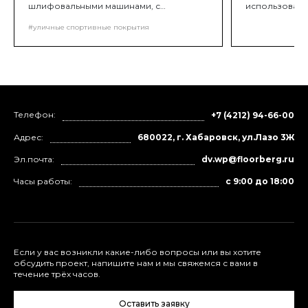
шлифовальными машинами, с
использовани
алмазными или корундовыми
корректирующ
сегментами необходимой зернистости).
#уличные спортивные покрытия
2. Выставлени
Целью обработки основания является
направляющих
удаление с бетонной поверхности
недопустимых
цементного молочка. Оно
использовани
образовывает пленку на бетонной
достижения т
поверхности, которая препятствует
монолитному соединению покрытия и
основы.
Телефон:
+7 (4212) 94-66-00
Адрес:
680022, г. Хабаровск, ул.Лазо 3Ж
Эл.почта:
dv.wp@floorberg.ru
Часы работы:
с 9:00 до 18:00
Если у вас возникли какие-либо вопросы или вы хотите
обсудить проект, напишите нам и мы свяжемся с вами в
течение трёх часов.
Оставить заявку