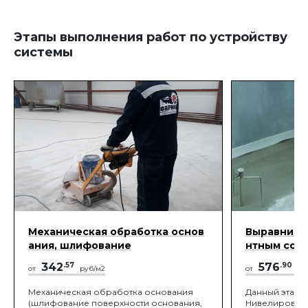
Этапы выполнения работ по устройству
системы
Механическая обработка основ
Выравнива
ания, шлифование
нтным сос
342
.57
576
.90
от
руб/м2
от
ру
Механическая обработка основания
Данный этап вк
(шлифование поверхности основания,
Нивелировка 