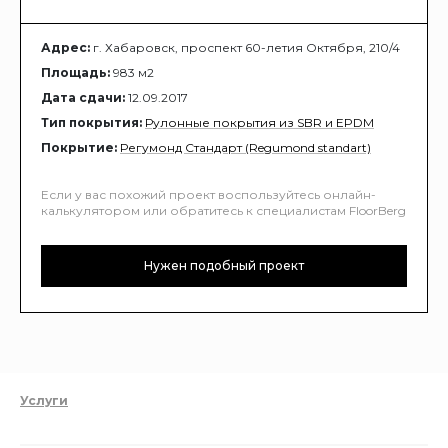
Адрес:
г. Хабаровск, проспект 60-летия Октября, 210/4
Площадь:
983 м2
Дата сдачи:
12.09.2017
Тип покрытия:
Рулонные покрытия из SBR и EPDM
Покрытие:
Регумонд Стандарт (Regumond standart)
Если у вас похожий проект воспользуйтесь онлайн-
калькулятором или обратитесь к специалистам FloorBerg
Нужен подобный проект
Услуги