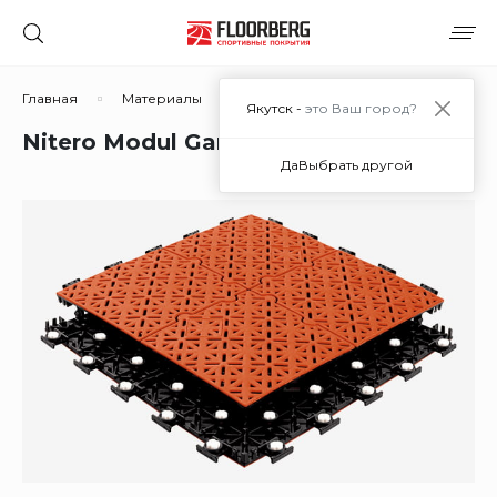
Главная
Материалы
Рулонные и модульные спортивны
Якутск -
это Ваш город?
Nitero Modul Game+ в Якутске
Да
Выбрать другой