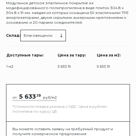
Модульное детское эластичное покрытие из
модифицированного полипропилена в виде плиток 304.8 x
304.8 x 19 мм, каждая из которых оснащена 50 эластичными TPE
амортизаторами, двумя скрытыми анкерными креплениями к
основанию и 20 парами соединителей.
Склад:
Благовещенск
Доступные тары:
Цена за тару:
Цена за м2:
1 м2
5 633.19
5 633.19
5 633
.19
от
руб/м2
*Стоимость товара указана с НДС. Цена в рублях
посчитана по курсу ЦБ.
Вы можете оставить заявку на требуемый продукт и
получите комерческое предложение