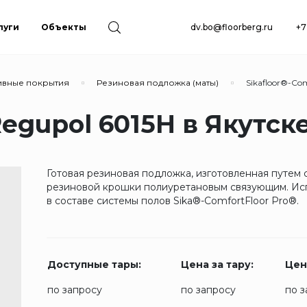
луги
Объекты
dv.bo@floorberg.ru
+7
ивные покрытия
Резиновая подложка (маты)
Sikafloor®-Co
Regupol 6015H в Якутск
Готовая резиновая подложка, изготовленная путем 
резиновой крошки полиуретановым связующим. Ис
в составе системы полов Sika®-ComfortFloor Pro®.
Доступные тары:
Цена за тару:
Цена
по запросу
по запросу
по 