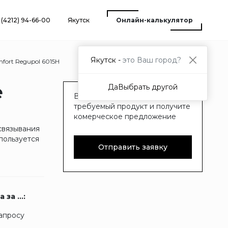
 (4212) 94-66-00
Якутск
Онлайн-калькулятор
Якутск -
это Ваш город?
mfort Regupol 6015H
е
Да
Выбрать другой
Вы можете оставить заявку на
требуемый продукт и получите
комерческое предложение
связывания
пользуется
Отправить заявку
 за ...:
запросу