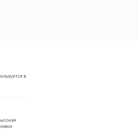
ользуется в
Высокая
новки