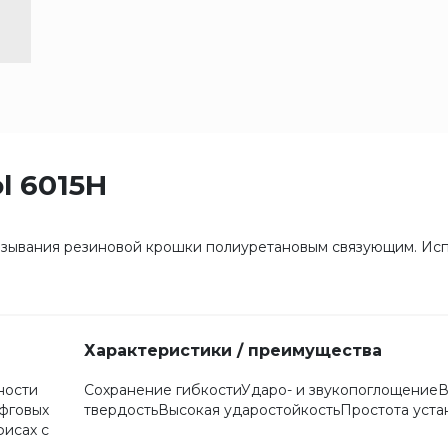
l 6015H
вязывания резиновой крошки полиуретановым связующим. Исп
Характеристики / преимущества
ности
Сохранение гибкостиУдаро- и звукопоглощение
рфговых
твердостьВысокая ударостойкостьПростота уста
фисах с