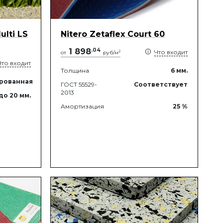
ulti LS
Nitero Zetaflex Court 60
1 898
.
04
Что входит
2
от
руб/м
Что входит
Толщина
6
мм.
рованная
ГОСТ 55529-
Соответствует
2013
до 20
мм.
Амортизация
25
%