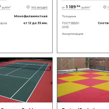
5
1 189
.
94
Что входит
2
2
руб/м
от
руб/м
Монофиламентная
Толщина
орса
от 12
до 35
мм.
ГОСТ 55529-
Соотв
2013
Амортизация