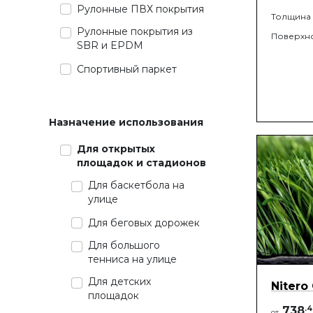
Рулонные ПВХ покрытия
Толщина
Рулонные покрытия из
Поверхн
SBR и EPDM
Спортивный паркет
Назначение использования
Для открытых
площадок и стадионов
Для баскетбола на
улице
Для беговых дорожек
Для большого
тенниса на улице
Для детских
Nitero
площадок
738
.
4
от