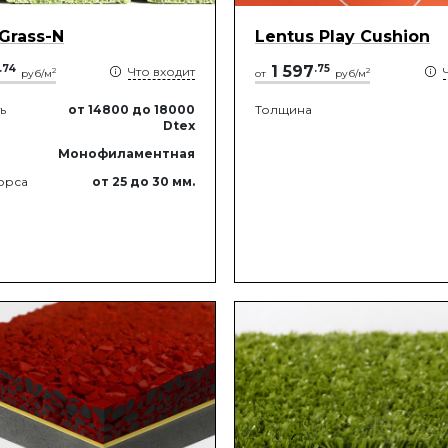
 Grass-N
Lentus Play Cushion
.
74
1 597
.
75
Что входит
2
2
руб/м
от
руб/м
ь
от 14800
до 18000
Толщина
Dtex
Монофиламентная
орса
от 25
до 30
мм.