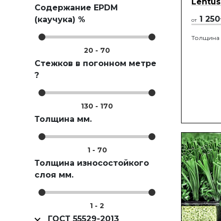
Lentus
Содержание EPDM
1 250
(каучука) %
от
Толщина
20
-
70
Стежков в погонном метре
?
130
-
170
Толщина мм.
1
-
70
Толщина износостойкого
слоя мм.
1
-
2
ГОСТ 55529-2013