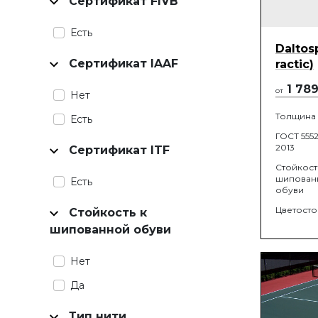
Сертификат FIVB
Есть
Daltos
Сертификат IAAF
ractic)
1 78
от
Нет
Толщина
Есть
ГОСТ 5552
2013
Сертификат ITF
Стойкост
шипован
Есть
обуви
Цветосто
Стойкость к
шипованной обуви
Нет
Да
Тип нити