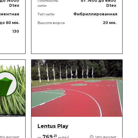
до 14000
Плотность
от 7400
до 8800
Dtex
нити
Dtex
ментная
Тип нити
Фибриллированная
до 60
мм.
Высота ворса
20
мм.
130
Lentus Play
769
.
21
Что входит
Что входит
2
от
руб/м