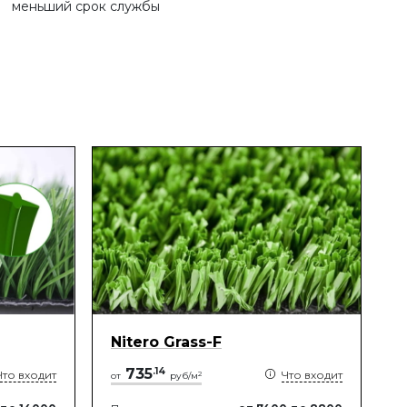
меньший срок службы
Nitero Grass-F
735
.
14
Что входит
Что входит
2
от
руб/м