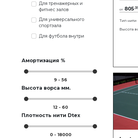
Для тренажерных и
805
.
3
фитнес залов
от
Для универсального
Тип нити
спортзала
Высота в
Для футбола внутри
Амортизация %
9
-
56
Высота ворса мм.
12
-
60
Плотность нити Dtex
0
-
18000