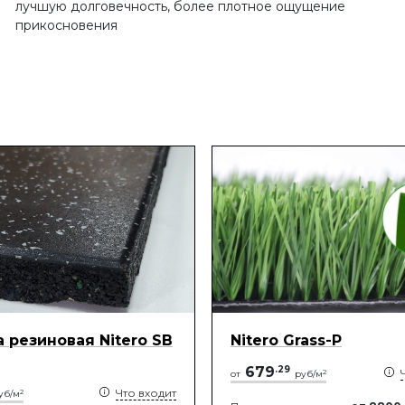
лучшую долговечность, более плотное ощущение
прикосновения
 резиновая Nitero SB
Nitero Grass-P
679
.
29
2
от
руб/м
Что входит
2
уб/м