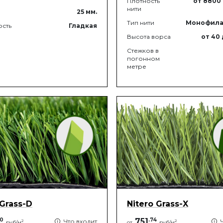
Плотность
от 8800
нити
25
мм.
Тип нити
Монофила
ость
Гладкая
Высота ворса
от 40
Стежков в
погонном
метре
 Grass-D
Nitero Grass-X
0
751
.
74
Что входит
2
2
руб/м
от
руб/м