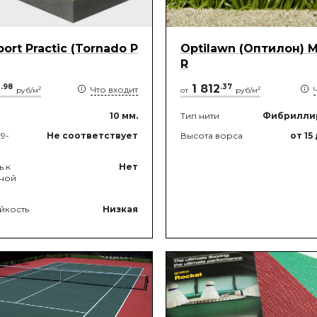
port Practic (Tornado P
Optilawn (Оптилон) M
R
9
.
98
1 812
.
37
Что входит
2
2
руб/м
от
руб/м
10
мм.
Тип нити
Фибрилли
9-
Не соответствует
Высота ворса
от 15
ь к
Нет
ной
йкость
Низкая