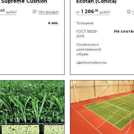
 Supreme Cushion
Ecotan (Conica)
.
03
1 286
.
19
Что входит
2
2
руб/м
от
руб/м
4
мм.
Толщина
ГОСТ 55529-
Не соотв
2013
Стойкость к
шипованной
обуви
Цветостойкость