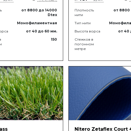
ь
от 8800
до 14000
Плотность
от 8800
Dtex
нити
Монофиламентная
Тип нити
Монофила
орса
от 40
до 60
мм.
Высота ворса
от 40
в
150
Стежков в
м
погонном
метре
ass
Nitero Zetaflex Court 