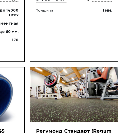
до 14000
Толщина
1
мм.
Dtex
ментная
до 60
мм.
170
45
Регумонд Стандарт (Regum