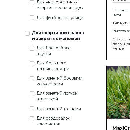
Для универсальных
спортивных площадок
Плотност
нити
Для футбола на улице
Тип нити
Высота в
Для спортивных залов
и закрытых манежей
Стежков 
погонно
Для баскетбола
метре
внутри
Для большого
тенниса внутри
Для занятий боевыми
искусствами
Для занятий легкой
атлетикой
Для занятий танцами
Для раздевалок
хоккеистов
MaxiGr